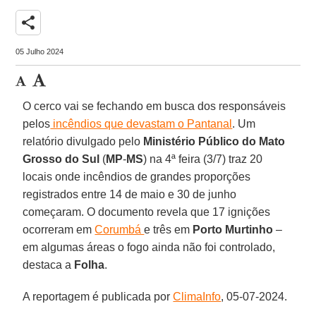
share
05 Julho 2024
O cerco vai se fechando em busca dos responsáveis
pelos
incêndios que devastam o Pantanal
. Um
relatório divulgado pelo
Ministério Público do Mato
Grosso do Sul
(
MP
-
MS
) na 4ª feira (3/7) traz 20
locais onde incêndios de grandes proporções
registrados entre 14 de maio e 30 de junho
começaram. O documento revela que 17 ignições
ocorreram em
Corumbá
e três em
Porto Murtinho
–
em algumas áreas o fogo ainda não foi controlado,
destaca a
Folha
.
A reportagem é publicada por
ClimaInfo
, 05-07-2024.