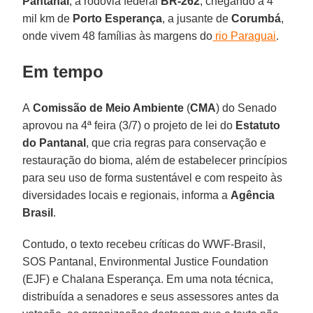
Pantanal
, a rodovia federal
BR-262
, chegando a 4
mil km de
Porto Esperança
, a jusante de
Corumbá
,
onde vivem 48 famílias às margens do
rio Paraguai
.
Em tempo
A
Comissão de Meio Ambiente
(
CMA
) do Senado
aprovou na 4ª feira (3/7) o projeto de lei do
Estatuto
do Pantanal
, que cria regras para conservação e
restauração do bioma, além de estabelecer princípios
para seu uso de forma sustentável e com respeito às
diversidades locais e regionais, informa a
Agência
Brasil
.
Contudo, o texto recebeu críticas do WWF-Brasil,
SOS Pantanal, Environmental Justice Foundation
(EJF) e Chalana Esperança. Em uma nota técnica,
distribuída a senadores e seus assessores antes da