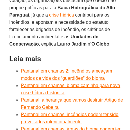
votação, as organizações destacam que o texto não
propõe políticas para a
Bacia Hidrográfica do Alto
Paraguai
, já que a
crise hídrica
contribui para os
incêndios, e apontam a necessidade do estatuto
fortalecer as brigadas de incêndio, os critérios de
licenciamento ambiental e as
Unidades de
Conservação
, explica
Lauro Jardim
n’
O Globo
.
Leia mais
Pantanal em chamas 2: incêndios ameaçam
modos de vida dos “guardiões” do bioma
Pantanal em chamas: bioma caminha para nova
crise hídrica histórica
Pantanal, a herança que vamos destruir. Artigo de
Fernando Gabeira
Pantanal em chamas: incêndios podem ter sido
provocados intencionalmente
Pantanal em chamas: áreas do bioma podem ter