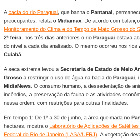
A
bacia do rio Paraguai
, que banha o
Pantanal
, permanec
preocupantes, relata o
Midiamax
. De acordo com balanç
Monitoramento do Clima e do Tempo de Mato Grosso do
2ª feira
, nos três dias anteriores o rio
Paraguai
estava ab
do nível a cada dia analisado. O mesmo ocorreu nos rios
Cuiabá
.
A seca extrema levou a
Secretaria de Estado de Meio A
Grosso
a restringir o uso de água na bacia do
Paraguai
,
MidiaNews
. O consumo humano, a dessedentação de ani
incêndios, a preservação da fauna e as atividades econôm
nessa ordem, com restrições para outras finalidades.
Em tempo 1: De 1º a 30 de junho, a área queimada no
Pan
hectares, mostra o
Laboratório de Aplicações de Satélite
Federal do Rio de Janeiro (LASA/UFRJ)
. A vegetação dev