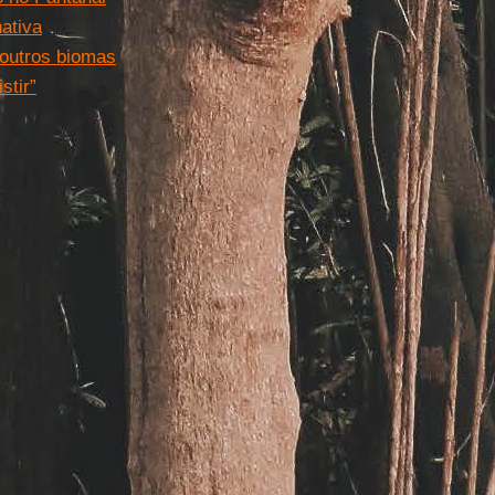
ativa
 outros biomas
stir”