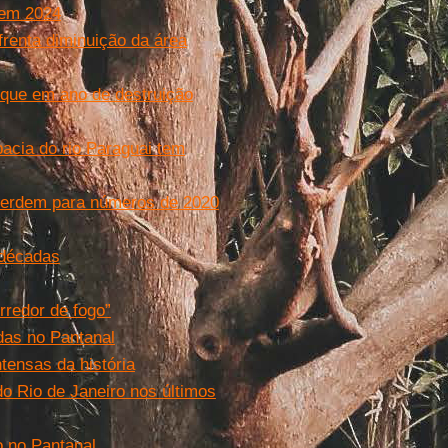
 em 2024
renta diminuição da área
que em ano de destruição
acia do rio Paraguai tem
erdem para números de 2020
 décadas
redor de fogo”
das no Pantanal
tensas da história
 Rio de Janeiro nos últimos
 no Pantanal