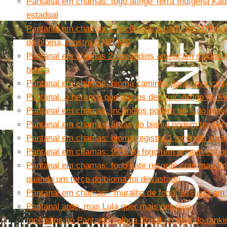
Pantanal em chamas: fogo atinge Terra Indígena Ka
estadual
Pantanal em chamas 1: incêndios a partir de 20 foc
do bioma, mostra o MP-MS
Pantanal em chamas 2: incêndios ameaçam modos de
bioma
Pantanal em chamas: bioma caminha para nova crise 
Pantanal, a herança que vamos destruir. Artigo de F
Pantanal em chamas: incêndios podem ter sido prov
Pantanal em chamas: áreas do bioma podem ter perda
Pantanal em chamas: bioma registra 1 incêndio a ca
Pantanal em chamas: 95% do fogo tem origem em pr
Pantanal em chamas: fogo bate recorde com mais fo
quando um terço do bioma foi devastado
Pantanal em chamas: “muralha de fogo” assusta em
Pantanal arde, mas Lula quer mais petróleo
Incêndios no Pantanal coloca Brasil do topo do rank