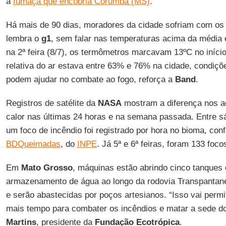
a
fumaça que encobria Corumbá (MS)
.
Há mais de 90 dias, moradores da cidade sofriam com os
lembra o
g1
, sem falar nas temperaturas acima da média 
na 2ª feira (8/7), os termômetros marcavam 13ºC no iníc
relativa do ar estava entre 63% e 76% na cidade, condiç
podem ajudar no combate ao fogo, reforça a
Band
.
Registros de satélite da
NASA
mostram a diferença nos a
calor nas últimas 24 horas e na semana passada. Entre s
um foco de incêndio foi registrado por hora no bioma, co
BDQueimadas
, do
INPE
. Já 5ª e 6ª feiras, foram 133 foco
Em
Mato Grosso
, máquinas estão abrindo cinco tanques
armazenamento de água ao longo da rodovia Transpantane
e serão abastecidas por poços artesianos. “Isso vai perm
mais tempo para combater os incêndios e matar a sede do
Martins
, presidente da
Fundação Ecotrópica
.