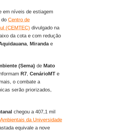
e em níveis de estiagem
o do
Centro de
 Sul (CEMTEC)
divulgado na
aixo da cota e com redução
Aquidauana
,
Miranda
e
mbiente (Sema)
de
Mato
 informam
R7
,
CenárioMT
e
mais, o combate a
icas serão priorizados,
tanal
chegou a 407,1 mil
s Ambientais da Universidade
astada equivale a nove