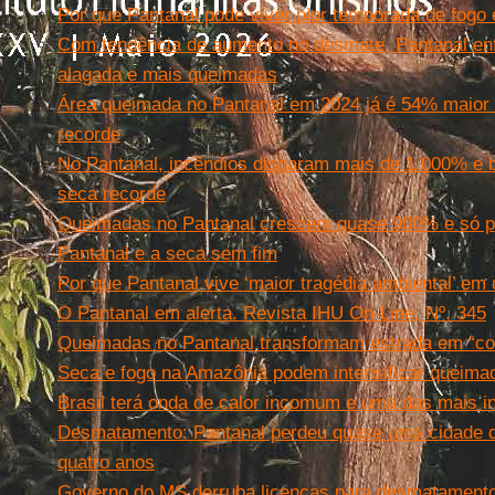
Por que Pantanal pode viver pior temporada de fogo
Com tendência de aumento no desmate, Pantanal enf
alagada e mais queimadas
Área queimada no Pantanal em 2024 já é 54% maior 
recorde
No Pantanal, incêndios disparam mais de 1.000% e b
seca recorde
Queimadas no Pantanal crescem quase 900% e só p
Pantanal e a seca sem fim
Por que Pantanal vive ‘maior tragédia ambiental’ em
O Pantanal em alerta. Revista IHU On-Line, Nº. 345
Queimadas no Pantanal transformam estrada em “cor
Seca e fogo na Amazônia podem intensificar queima
Brasil terá onda de calor incomum e uma das mais in
Desmatamento: Pantanal perdeu quase uma cidade do
quatro anos
Governo do MS derruba licenças para desmatamento