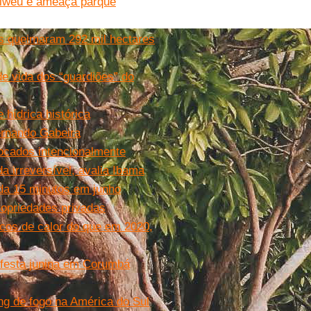
diwéu e ameaça parque
os queimaram 292 mil hectares
 vida dos “guardiões” do
hídrica histórica
ernando Gabeira
ocados intencionalmente
 irreversível, avalia Ibama
da 15 minutos em junho
opriedades privadas
cos de calor do que em 2020,
 festa junina em Corumbá
ing de fogo na América do Sul