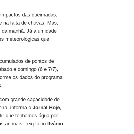
 impactos das queimadas,
e na falta de chuvas. Mas,
io da manhã. Já a umidade
ões meteorológicas que
cumulados de pontos de
ábado e domingo (6 e 7/7),
nforme os dados do programa
s.
 com grande capacidade de
ira, informa o
Jornal Hoje
,
itir que tenhamos água por
s animais”, explicou
Ilvânio