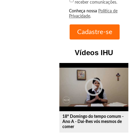
receber comunicações.
Conheça nossa
Política de
Privacidade
.
Vídeos IHU
play_circle_outline
18º Domingo do tempo comum -
Ano A - Dai-lhes vós mesmos de
comer