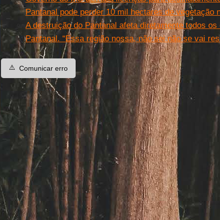
Pantanal pode perder 10 mil hectares de vegetação n
A destruição do Pantanal afeta diretamente todos os
Pantanal. “Essa região nossa, não sei não se vai resi
⚠️
Comunicar erro