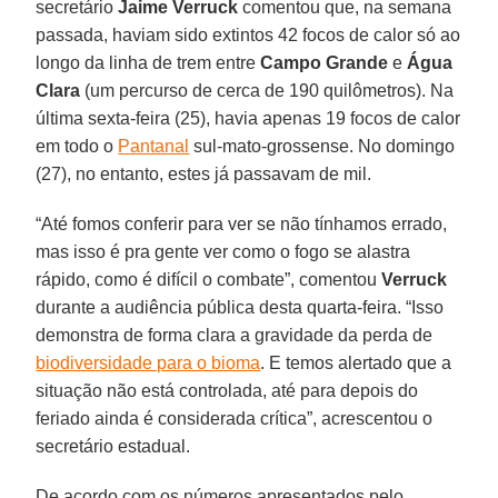
secretário
Jaime
Verruck
comentou que, na semana
passada, haviam sido extintos 42 focos de calor só ao
longo da linha de trem entre
Campo Grande
e
Água
Clara
(um percurso de cerca de 190 quilômetros). Na
última sexta-feira (25), havia apenas 19 focos de calor
em todo o
Pantanal
sul-mato-grossense. No domingo
(27), no entanto, estes já passavam de mil.
“Até fomos conferir para ver se não tínhamos errado,
mas isso é pra gente ver como o fogo se alastra
rápido, como é difícil o combate”, comentou
Verruck
durante a audiência pública desta quarta-feira. “Isso
demonstra de forma clara a gravidade da perda de
biodiversidade para o bioma
. E temos alertado que a
situação não está controlada, até para depois do
feriado ainda é considerada crítica”, acrescentou o
secretário estadual.
De acordo com os números apresentados pelo