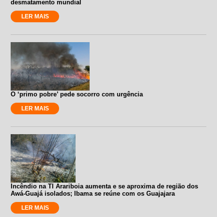
desmatamento mundial
LER MAIS
O ‘primo pobre’ pede socorro com urgência
LER MAIS
Incêndio na TI Arariboia aumenta e se aproxima de região dos
Awá-Guajá isolados; Ibama se reúne com os Guajajara
LER MAIS