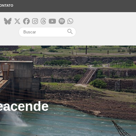
ONTATO
search
reacende