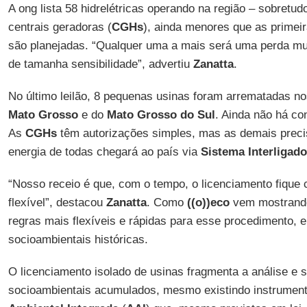
A ong lista 58 hidrelétricas operando na região – sobretu
centrais geradoras (
CGHs
), ainda menores que as primeir
são planejadas. “Qualquer uma a mais será uma perda muit
de tamanha sensibilidade”, advertiu
Zanatta
.
No último leilão, 8 pequenas usinas foram arrematadas n
Mato
Grosso
e do
Mato
Grosso
do Sul
. Ainda não há c
As
CGHs
têm autorizações simples, mas as demais precis
energia de todas chegará ao país via
Sistema Interligad
“Nosso receio é que, com o tempo, o licenciamento fique
flexível”, destacou
Zanatta
. Como
((o))eco
vem mostrando
regras mais flexíveis e rápidas para esse procedimento,
socioambientais históricas.
O licenciamento isolado de usinas fragmenta a análise e
socioambientais acumulados, mesmo existindo instrument