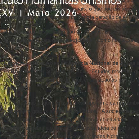
Isso seria estratégico diante dos impactos da alteração
e água nos cursos d’água regionais, o que põe em xeque a
investimentos contratados e da própria geração de energ
“Os contratos desse leilão são de 20 anos. E, se daqui h
água suficiente para gerar eletricidade? Como fica a cont
questionou
Zanatta
.
Nesse sentido, análises da
Agência Nacional de Águas
i
da
BAP
pode cair até 16% até 2055. “Estudos mostram qu
de 61% da sua superfície de água em relação às médias a
especialista.
As críticas às pequenas usinas extrapolam o campo ambi
sobrevivem graças a grandes subsídios. “A sociedade paga
empreendimentos que geram prejuízos à coletividade”. Al
regular o sistema elétrico. “É falsa essa ideia de que são 
acumulam água nem operam como grandes hidrelétricas”.