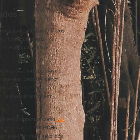
nados
 contratada, indicando novos
 o futuro da matriz
s ao Pantanal e outros
usinas são indispensáveis.
ou que elas causam menor
lica. “Elas estão
de de investimentos em
çada em programas como
Luz
s e mineração. “As
PCHs
ivo é extrair mais valor dos