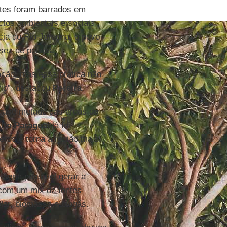
rtes foram barrados em
ctos ambientais e sociais
cia do Rio Juruena, o povo
sez de peixes.
ão, mas essa prática não
 rio”, destacou
Pereira
.
uase metade das áreas de
lto Paraguai
já foi
eros e torna a região mais
 seria possível gerar a
 com um mix de fontes
lar, biomassa e biogás.