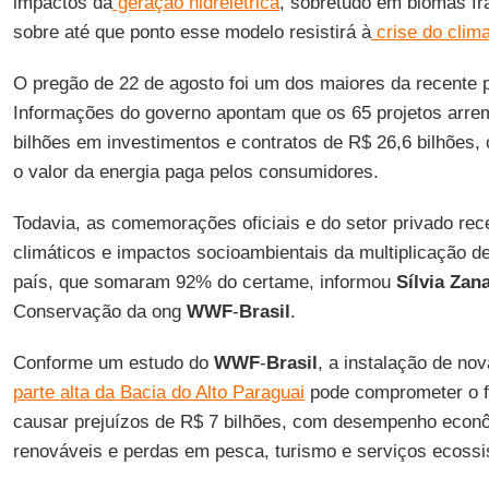
impactos da
geração hidrelétrica
, sobretudo em biomas f
sobre até que ponto esse modelo resistirá à
crise do clim
O pregão de 22 de agosto foi um dos maiores da recente po
Informações do governo apontam que os 65 projetos arre
bilhões em investimentos e contratos de R$ 26,6 bilhões,
o valor da energia paga pelos consumidores.
Todavia, as comemorações oficiais e do setor privado rec
climáticos e impactos socioambientais da multiplicação d
país, que somaram 92% do certame, informou
Sílvia Zana
Conservação da ong
WWF
-
Brasil
.
Conforme um estudo do
WWF
-
Brasil
, a instalação de no
parte alta da Bacia do Alto Paraguai
pode comprometer o f
causar prejuízos de R$ 7 bilhões, com desempenho econôm
renováveis e perdas em pesca, turismo e serviços ecossi