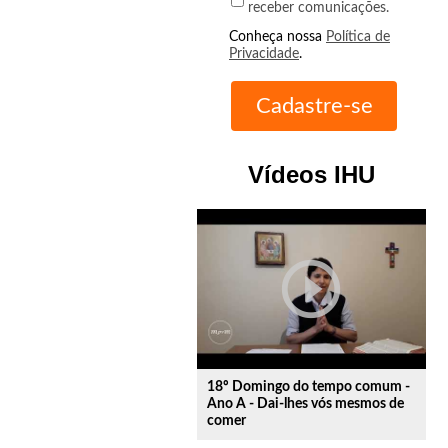
receber comunicações.
Conheça nossa
Política de
Privacidade
.
Vídeos IHU
play_circle_outline
18º Domingo do tempo comum -
Ano A - Dai-lhes vós mesmos de
comer