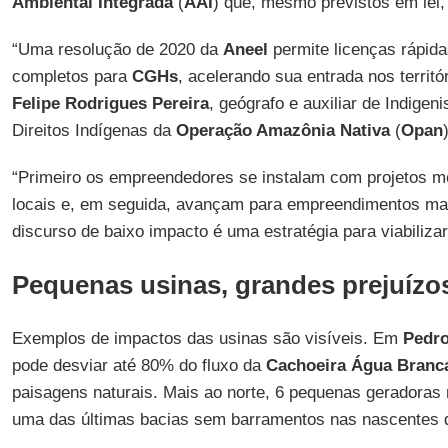
Ambiental Integrada
(
AAI
) que, mesmo previstos em lei,
“Uma resolução de 2020 da
Aneel
permite licenças rápid
completos para
CGHs
, acelerando sua entrada nos territó
Felipe Rodrigues Pereira
, geógrafo e auxiliar de Indige
Direitos Indígenas da
Operação Amazônia Nativa
(
Opan
“Primeiro os empreendedores se instalam com projetos m
locais e, em seguida, avançam para empreendimentos mai
discurso de baixo impacto é uma estratégia para viabiliza
Pequenas usinas, grandes prejuízo
Exemplos de impactos das usinas são visíveis. Em
Pedr
pode desviar até 80% do fluxo da
Cachoeira Água Branc
paisagens naturais. Mais ao norte, 6 pequenas geradoras
uma das últimas bacias sem barramentos nas nascentes 