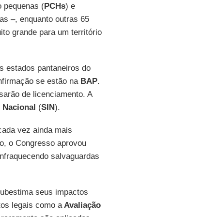
do pequenas (
PCHs
) e
as –, enquanto outras 65
o grande para um território
os estados pantaneiros do
onfirmação se estão na
BAP
.
arão de licenciamento. A
o Nacional
(
SIN
).
 cada vez ainda mais
, o Congresso aprovou
 enfraquecendo salvaguardas
 subestima seus impactos
os legais como a
Avaliação