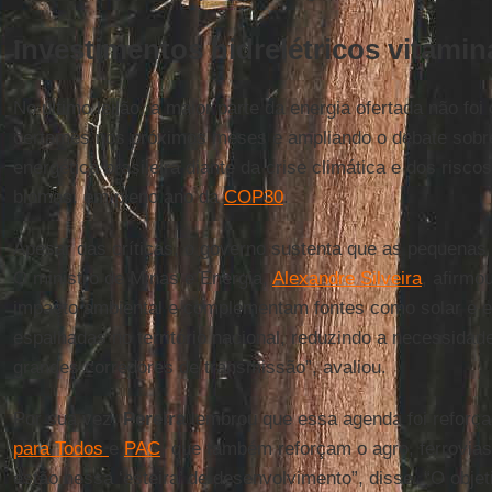
Investimentos hidrelétricos vitami
No último leilão, a maior parte da energia ofertada não foi
certames nos próximos meses e ampliando o debate sobre
energética brasileira diante da crise climática e dos risco
biomas, em pleno ano da
COP30
.
Apesar das críticas, o governo sustenta que as pequenas 
O ministro de Minas e Energia,
Alexandre Silveira
, afirm
impacto ambiental e complementam fontes como solar e eó
espalhadas no território nacional, reduzindo a necessida
grandes corredores de transmissão”, avaliou.
Por sua vez,
Pereira
lembrou que essa agenda foi refor
para Todos
e
PAC
, que também reforçam o agro, ferrovia
estão nessa ‘esteira’ de desenvolvimento”, disse. “O objet