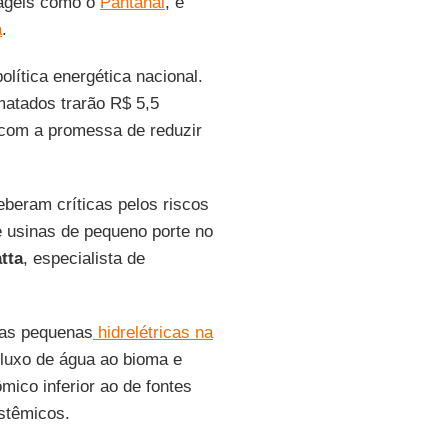
rágeis como o
Pantanal
, e
a
.
lítica energética nacional.
matados trarão R$ 5,5
 com a promessa de reduzir
eberam críticas pelos riscos
e usinas de pequeno porte no
tta
, especialista de
vas pequenas
hidrelétricas na
luxo de água ao bioma e
ico inferior ao de fontes
stêmicos.