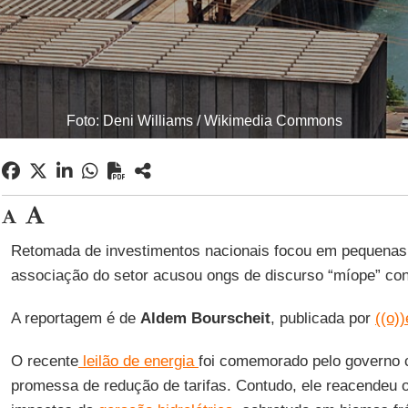
Foto: Deni Williams / Wikimedia Commons
Retomada de investimentos nacionais focou em pequenas
associação do setor acusou ongs de discurso “míope” con
A reportagem é de
Aldem Bourscheit
, publicada por
((o)
O recente
leilão de energia
foi comemorado pelo governo
promessa de redução de tarifas. Contudo, ele reacendeu 