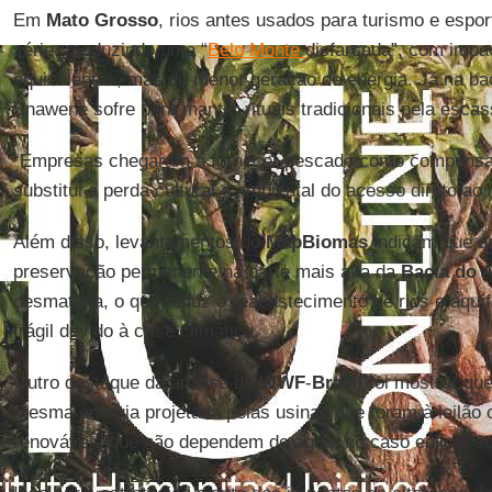
Em
Mato Grosso
, rios antes usados para turismo e espo
série, produzindo uma “
Belo Monte
disfarçada”, com impa
equivalentes, mas de menor geração de energia. Já na ba
Enawene sofre para manter rituais tradicionais pela escas
“Empresas chegaram a fornecer pescado como compensaç
substitui a perda cultural e ambiental do acesso direto ao
Além disso, levantamentos do
MapBiomas
indicam que q
preservação permanente na parte mais alta da
Bacia do A
desmatada, o que reduz o reabastecimento de rios e aquíf
frágil devido à crise climática.
Outro destaque da análise do
WWF
-
Brasil
foi mostrar que
mesma energia projetada pelas usinas que foram à leilão
renováveis que não dependem de água, no caso eólica, so