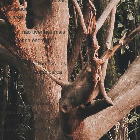
 do clima, como menos chuvas
 viabilidade dos
ia nos anos que vêm.
á 15 anos, não tivermos mais
ratação dessa energia?”,
ndicam que a vazão dos rios
e o Pantanal perdeu cerca
nuais”, lembrou a
ental. Segundo
Zanatta
, elas
 para viabilizar
ém disso, não ajudam a
‘baterias’, porque não