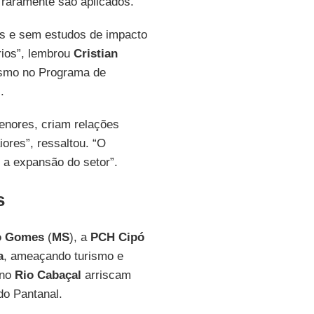
 raramente são aplicados.
as e sem estudos de impacto
rios”, lembrou
Cristian
nismo no Programa de
).
enores, criam relações
ores”, ressaltou. “O
r a expansão do setor”.
s
o Gomes
(
MS
), a
PCH
Cipó
a
, ameaçando turismo e
 no
Rio Cabaçal
arriscam
do Pantanal.