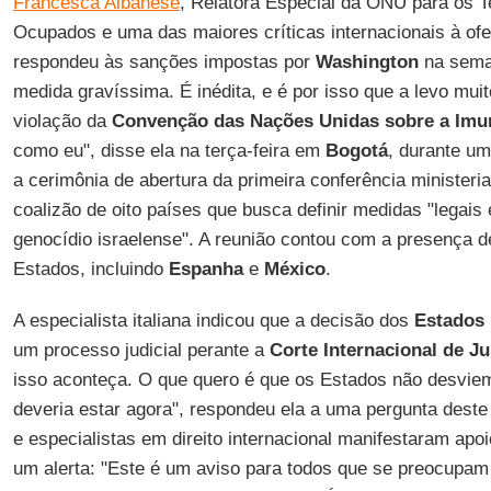
Francesca Albanese
, Relatora Especial da ONU para os Te
Ocupados e uma das maiores críticas internacionais à of
respondeu às sanções impostas por
Washington
na sema
medida gravíssima. É inédita, e é por isso que a levo muit
violação da
Convenção das Nações Unidas sobre a Imu
como eu", disse ela na terça-feira em
Bogotá
, durante um
a cerimônia de abertura da primeira conferência ministeri
coalizão de oito países que busca definir medidas "legais 
genocídio israelense". A reunião contou com a presença 
Estados, incluindo
Espanha
e
México
.
A especialista italiana indicou que a decisão dos
Estados
um processo judicial perante a
Corte Internacional de Ju
isso aconteça. O que quero é que os Estados não desvie
deveria estar agora", respondeu ela a uma pergunta deste
e especialistas em direito internacional manifestaram apoio
um alerta: "Este é um aviso para todos que se preocupam 