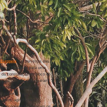
 da
Colômbia
, que
 na semana passada, em
países "têm o dever de
 é "apresentar medidas
m deter a destruição de
que nenhum Estado está
 Europeia
. Os ministros das
ira em
Bruxelas
para uma
r da constatação do bloco de
, os países não conseguiram
 falta de consenso. A
ternacional, mas são
ncípios, agindo como
odos os países a romperem os