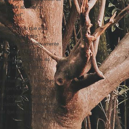
aramos de abordar os
com Israel".
bém enfatizou que esta
oteção do direito
onal, aplicado seletivamente
es que agem como
erodiu os fundamentos do
á seu valor", afirmou.
ova ministra das Relações
a
é genocídio. É um regime
ão pode mais tolerar",
 clamor: "Há um sério risco
ntir que o derramamento de