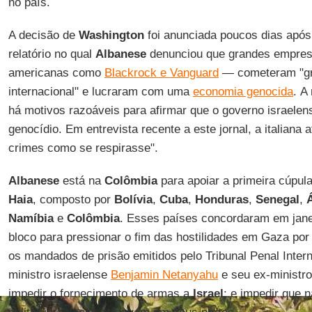
no país.
A decisão de
Washington
foi anunciada poucos dias após
relatório no qual
Albanese
denunciou que grandes empres
americanas como
Blackrock e Vanguard
— cometeram "gra
internacional" e lucraram com uma
economia genocida
. A
há motivos razoáveis para afirmar que o governo israele
genocídio. Em entrevista recente a este jornal, a italiana
crimes como se respirasse".
Albanese
está na
Colômbia
para apoiar a primeira cúpula
Haia
, composto por
Bolívia
,
Cuba
,
Honduras
,
Senegal
,
Namíbia
e
Colômbia
. Esses países concordaram em jan
bloco para pressionar o fim das hostilidades em Gaza por
os mandados de prisão emitidos pelo Tribunal Penal Intern
ministro israelense
Benjamin Netanyahu
e seu ex-ministr
impedir o fornecimento de armas a
Israel
; e impedir que n