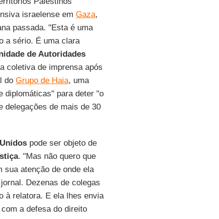
rritórios Palestinos
ensiva israelense em
Gaza
,
na passada. "Esta é uma
o a sério. É uma clara
nidade de Autoridades
a coletiva de imprensa após
al do
Grupo de Haia
, uma
e diplomáticas" para deter "o
de delegações de mais de 30
 Unidos
pode ser objeto de
stiça
. "Mas não quero que
m sua atenção de onde ela
 jornal. Dezenas de colegas
 à relatora. E ela lhes envia
com a defesa do direito