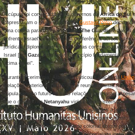
militar israelense atraquem em seus portos.
A cúpula foi convocada pelos governos da
África do Sul
e
copresidiram o grupo. O anfitrião
Gustavo Petro
declarou
uma coluna para o jornal britânico
The
Guardian
, que os 
enfrentar Israel". O objetivo da conferência, acrescentou,
jurídicas, diplomáticas e econômicas concretas que possa
Israel [em
Gaza
] e defender o princípio fundamental de 
acima da lei".
Durante a cerimônia,
Albanese
criticou a inação da
União
Relações Exteriores da UE-27 se reuniram nesta terça-fe
cúpula sobre o futuro de suas relações com Israel. Apesa
que o governo de
Netanyahu
viola o direito internacional
chegar a um acordo e evitaram impor sanções a
Israel
por
relatora afirma que os Estados da UE "pregam o direito in
guiados mais por uma mentalidade colonial do que por pri
vassalos do império americano". O especialista instou t