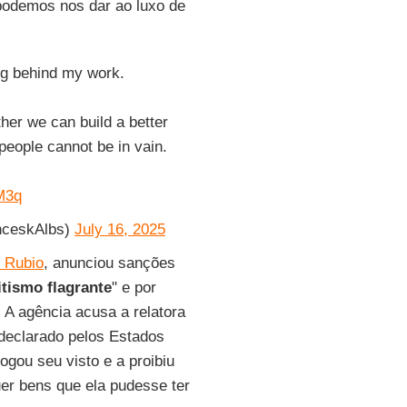
 podemos nos dar ao luxo de
ng behind my work.
her we can build a better
people cannot be in vain.
GM3q
nceskAlbs)
July 16, 2025
 Rubio
, anunciou sanções
tismo flagrante
" e por
. A agência acusa a relatora
 declarado pelos Estados
ogou seu visto e a proibiu
er bens que ela pudesse ter