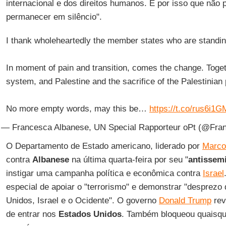
internacional e dos direitos humanos. É por isso que não
permanecer em silêncio".
I thank wholeheartedly the member states who are standi
In moment of pain and transition, comes the change. Toget
system, and Palestine and the sacrifice of the Palestinian 
No more empty words, may this be…
https://t.co/rus6i1
— Francesca Albanese, UN Special Rapporteur oPt (@Fra
O Departamento de Estado americano, liderado por
Marco
contra
Albanese
na última quarta-feira por seu "
antissemi
instigar uma campanha política e econômica contra
Israel
especial de apoiar o "terrorismo" e demonstrar "desprezo
Unidos, Israel e o Ocidente". O governo
Donald Trump
rev
de entrar nos
Estados Unidos
. Também bloqueou quaisqu