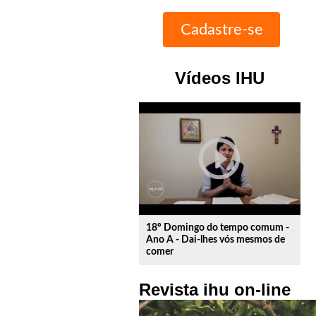
Vídeos IHU
play_circle_outline
18º Domingo do tempo comum -
Ano A - Dai-lhes vós mesmos de
comer
Revista ihu on-line