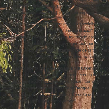
laços militares, diplomáticos, políticos e econômicos: "P
sintomas há muito tempo. [...] É urgente romper os laços 
Na coletiva de imprensa subsequente, a especialista tam
cúpula poderia representar "um momento crucial" para a pr
internacional. "Por muito tempo, ele foi tratado como opci
a Estados percebidos como fracos e ignorado por aquel
poderosos". Para
Albanese
, "a duplicidade de critérios 
sistema jurídico. O direito precisa ser universal ou perder
A reunião foi aberta por
Rosa Yolanda Villavicencio
, a n
Exteriores colombiana. "O que está acontecendo em
Gaz
de ocupação e exclusão que a comunidade internacional n
afirmou. O diplomata sul-africano
Zane Dangor
uniu-se ao
de genocídio contra o povo palestino. É nosso dever gara
sangue cesse agora. Não temos tempo".