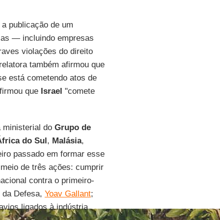
 a publicação de um
as — incluindo empresas
ves violações do direito
 relatora também afirmou que
nse está cometendo atos de
 afirmou que
Israel
"comete
 ministerial do
Grupo de
África do
Sul
,
Malásia
,
eiro passado em formar esse
 meio de três ações: cumprir
acional contra o primeiro-
o da Defesa,
Yoav Gallant
;
avios ligados à indústria