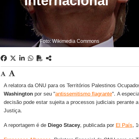
internacional"
Foto: Wikimedia Commons
A relatora da ONU para os Territórios Palestinos Ocupado
Washington
por seu "
antissemitismo flagrante
". A especia
decisão pode estar sujeita a processos judiciais perante a
Justiça.
A reportagem é de
Diego
Stacey
, publicada por
El País
, 