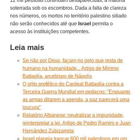
12 mil pessoas continuam desaparecidas, a maioria
soterrada sob os escombros. Dada a falta de clareza
nos números, os mortos no território palestino sitiado
não serão conhecidos até que
Israel
permita o
acesso às instituições competentes.
Leia mais
Se não por Deus, façam-no pelo que resta de
humano na humanidade... Artigo de Mimmo
Battaglia, arcebispo de Nápolis
O grito profético do Cardeal Battaglia contra a
Terceira Guerra Mundial em pedaços: "Enquanto
as armas ditarem a agenda, a paz parecerá uma
loucura"
Relatório Albanese: neutralizar a impunidade,
reinterpretar a lei. Artigo de Pedro Ramiro e Juan
Hernández Zubizarreta
Israel planeja trancar 600 mil palestinos em um