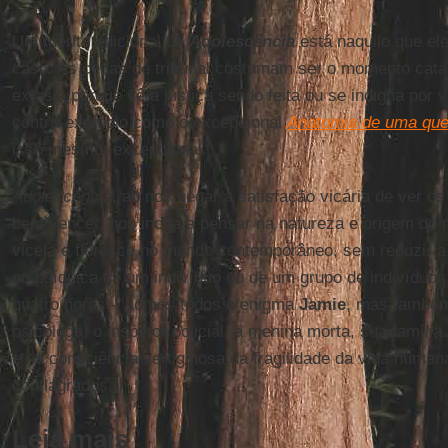
Um mérito adicional de
Adolescência
está naquilo que el
caso. As cenas de tribunal costumam ser o momento catár
extasia porque vê a justiça sendo feita ou se indigna por
contra-exemplo como o excepcional
Anatomia de uma qu
isso mesmo: excepcional.
Adolescência
, ao nos negar a satisfação vicária de ver 
bem vencer, nos incita a pensar na natureza e origem do
viceja e floresce no mundo contemporâneo, sem reduzir a
ou psíquica de um indivíduo ou de um grupo de indivíduo
quatro horas – somos todos o enigma
Jamie
, mas também
psicóloga, o inspetor policial, a menina morta, sua famíl
e na consciência vertiginosa da fragilidade da vida huma
conflagrados.
Leia mais