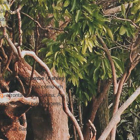
o plano-sequência com um
fôlego a invasão da casa de
 situações que nos
 efeito é de atordoamento e
o para respirar e
al
Luke Bascombe
(
Ashley
e, retrata a escola como um
ng
, afronta e indisciplina. Ao
po a outro de personagens,
contecendo às nossas
sentimos, que nasce o
o policial Bascombe, ele