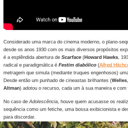
Considerado uma marca do cinema moderno, o plano-sequ
desde os anos 1930 com os mais diversos propósitos exp
é a esplêndida abertura de
Scarface
(
Howard Hawks
, 19
radical e paradigmática é
Festim diabólico
(
Alfred Hitch
metragem que simula (mediante truques engenhosos) uma
Desde então um punhado de cineastas brilhantes (
Welles
Altman
) adotou o recurso, cada um à sua maneira e com f
No caso de
Adolescência
, houve quem acusasse os realiz
sequência como um fetiche, uma bossa exibicionista e de
para discordar.