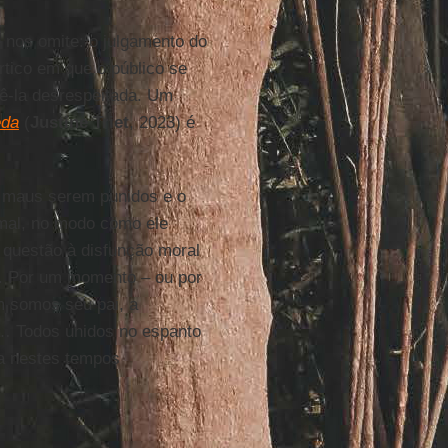
e nos omite: o julgamento do
tico em que o público se
 vê-la desrespeitada. Um
eda
(
Justine
Triet
, 2023) é
os maus serem punidos e o
 mal, no modo como ele
 questão à disfunção moral
s. Por um momento – ou por
 somos seu pai, a
ia… Todos unidos no espanto
na nestes tempos