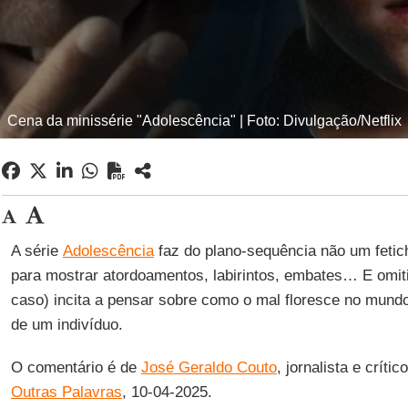
Cena da minissérie "Adolescência" | Foto: Divulgação/Netflix
A série
Adolescência
faz do plano-sequência não um fetic
para mostrar atordoamentos, labirintos, embates… E omiti
caso) incita a pensar sobre como o mal floresce no mun
de um indivíduo.
O comentário é de
José Geraldo Couto
, jornalista e críti
Outras Palavras
, 10-04-2025.