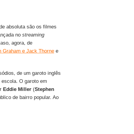
de absoluta são os filmes
ançada no
streaming
caso, agora, de
n Graham e Jack Thorne
e
sódios, de um garoto inglês
 escola. O garoto em
or
Eddie
Miller
(
Stephen
blico de bairro popular. Ao