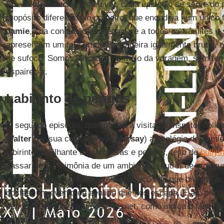
Em
Adolescência
, a meu ver, cada episódio se serve d
propósito diferente. No primeiro, que encadeia num único 
Jamie
, sua condução à delegacia e a todos os trâmites e
apresentam um fato brutal de maneira igualmente brutal, o
de sufoco. Somos lançados no meio da voragem, sem temp
espairecer.
Labirinto de perigos
O segundo episódio, que mostra a visita do inspetor polici
Walters
) e sua colega (
Faye
Marsay
) ao colégio de Jami
labirinto fervilhante de surpresas e perigos, feito de
bullyi
passar sem cerimônia de um ambiente a outro, de um gru
a câmera nos deixa sempre a sensação de que há algo a
costas, um evento ou sentido que nos escapa. É ali, pres
perigo, potencializado pela internet, como indica o filho d
próprio vítima da violência reinante.