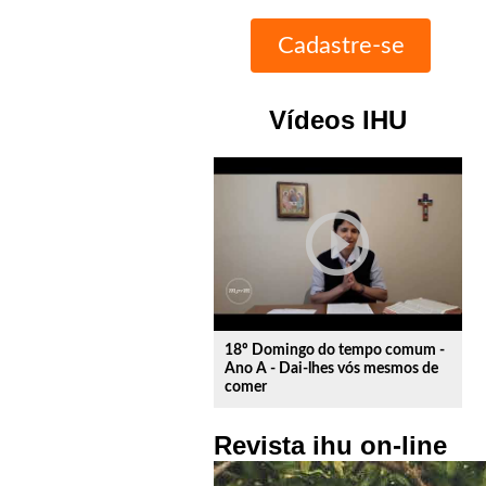
Vídeos IHU
play_circle_outline
18º Domingo do tempo comum -
Ano A - Dai-lhes vós mesmos de
comer
Revista ihu on-line