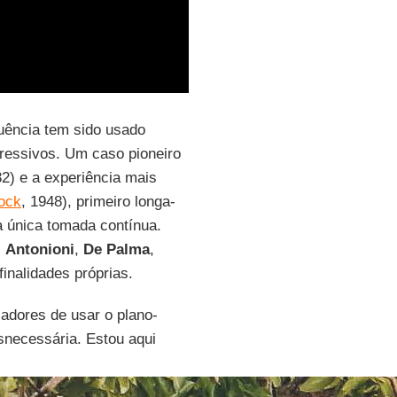
ência tem sido usado
ressivos. Um caso pioneiro
32) e a experiência mais
cock
, 1948), primeiro longa-
 única tomada contínua.
,
Antonioni
,
De
Palma
,
inalidades próprias.
adores de usar o plano-
snecessária. Estou aqui