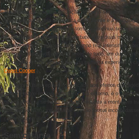
Totalmente diversa é a utilização do plano-sequência no t
sua maior parte pela entrevista entre
Jamie
e a psicóloga 
de procurar entendê-lo. Aqui a tomada contínua serve a
insuportável da atmosfera de embate entre duas mentes, 
sensibilidades. A percepção do tempo real intensifica a te
imprevisibilidade da cena. É, antes de tudo, um duelo ent
(Chocante é saber que se trata da primeira experiência ci
Owen Cooper
.)
O quarto e último episódio, dedicado aos efeitos da tragéd
mãe e irmã) e em sua relação com o entorno, é o único q
de sua eficácia se fosse narrado mediante a montagem tra
que, nesse caso, a quebra de coesão formal incomodasse
como uma rendição ou traição.
Sem catarse