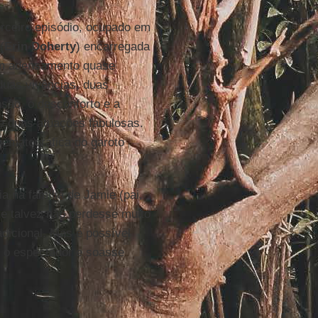
erceiro episódio, ocupado em
(
Erin
Doherty
) encarregada
 um adensamento quase
duas vivências, duas
nsão, o desconforto e a
re duas atuações fabulosas.
nematográfica do garoto
ia na família de Jamie (pai,
ue talvez não perdesse muito
dicional. Mas é possível
 o espectador e soasse