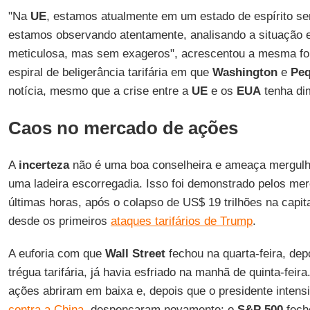
"Na
UE
, estamos atualmente em um estado de espírito s
estamos observando atentamente, analisando a situação 
meticulosa, mas sem exageros", acrescentou a mesma fon
espiral de beligerância tarifária em que
Washington
e
Pe
notícia, mesmo que a crise entre a
UE
e os
EUA
tenha di
Caos no mercado de ações
A
incerteza
não é uma boa conselheira e ameaça mergulh
uma ladeira escorregadia. Isso foi demonstrado pelos mer
últimas horas, após o colapso de US$ 19 trilhões na capit
desde os primeiros
ataques tarifários de Trump
.
A euforia com que
Wall Street
fechou na quarta-feira, de
trégua tarifária, já havia esfriado na manhã de quinta-fei
ações abriram em baixa e, depois que o presidente intens
contra a China
, despencaram novamente: o
S&P 500
fech