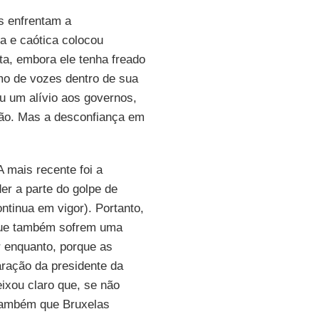
s enfrentam a
va e caótica colocou
ta, embora ele tenha freado
mo de vozes dentro de sua
eu um alívio aos governos,
ção. Mas a desconfiança em
 A mais recente foi a
er a parte do golpe de
ntinua em vigor). Portanto,
que também sofrem uma
 enquanto, porque as
laração da presidente da
eixou claro que, se não
 também que Bruxelas