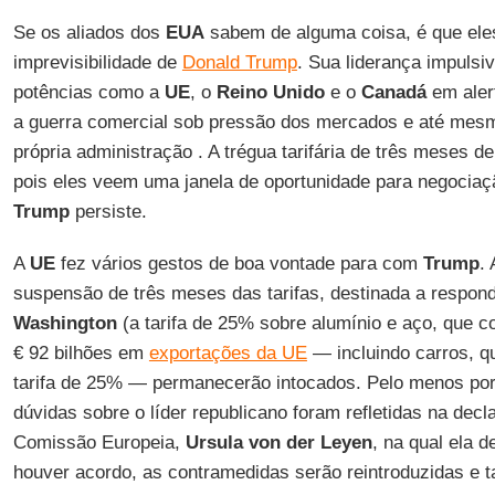
Se os aliados dos
EUA
sabem de alguma coisa, é que ele
imprevisibilidade de
Donald Trump
. Sua liderança impulsi
potências como a
UE
, o
Reino Unido
e o
Canadá
em aler
a guerra comercial sob pressão dos mercados e até mes
própria administração . A trégua tarifária de três meses d
pois eles veem uma janela de oportunidade para negocia
Trump
persiste.
A
UE
fez vários gestos de boa vontade para com
Trump
.
suspensão de três meses das tarifas, destinada a respond
Washington
(a tarifa de 25% sobre alumínio e aço, que co
€ 92 bilhões em
exportações da UE
— incluindo carros, 
tarifa de 25% — permanecerão intocados. Pelo menos por
dúvidas sobre o líder republicano foram refletidas na dec
Comissão Europeia,
Ursula von der Leyen
, na qual ela d
houver acordo, as contramedidas serão reintroduzidas e