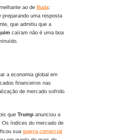
emelhante ao de
Buda
:
e preparando uma resposta
te, que admitiu que a
quim
caíram não é uma boa
minuído.
ar a economia global em
cados financeiros nas
alização de mercado sofrido
pois que
Trump
anunciou a
ra. Os índices do mercado de
ificou sua
guerra comercial
ou em queda de mais de