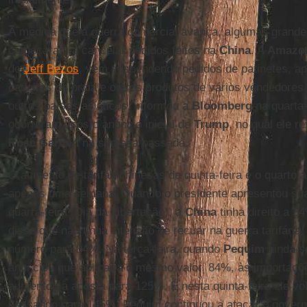
À medida que a guerra comercial avança, algumas gran
começaram a cancelar pedidos feitos na
China
. A
Amazo
de
Jeff Bezos
, vem suspendendo pedidos de patinetes, ap
cadeiras de praia e outros produtos de vários vendedores
outros países asiáticos, informou a
Bloomberg
na quarta-
ocorreram após o anúncio inicial de
Trump
, no qual ele re
Rose Garden
na semana passada.
O aumento de tarifas chinesas de quinta-feira é o quarto
apenas uma semana. Quando o presidente apresentou sua 
quarta-feira (Dia da Libertação), a
China
tinha direito a 3
disse que não tinha intenção de recuar na guerra tarifári
número para 84%. Na terça-feira, quando
Pequim
ainda s
anunciou que aplicaria o mesmo valor, 84%, às importaç
aumentou a aposta para 125%. E nesta quinta-feira ele vo
passando para 145%. Pequim continuou a atacar o gover