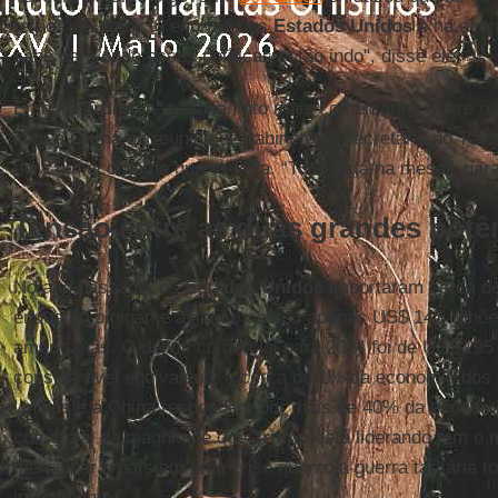
terão "um impacto enorme nos
Estados Unidos
e na econ
sabe para onde essas políticas estão indo", disse ele.
Embora
Trump
não tenha feito mais comentários sobre o 
com a
China
na reunião de gabinete, o Secretário do Teso
para um acordo na quarta-feira. “Tudo está na mesa”, gar
Tensão entre as duas grandes potê
No ano passado, os
Estados Unidos
importaram cerca d
enquanto o gigante asiático gastou apenas US$ 145 bilhõ
americanas. O déficit comercial para 2024 foi de US$ 295 
considerável equivalente a cerca de 1% da economia dos
Unidos e a China respondem por mais de 40% da economi
comercial da magnitude que
Trump
está liderando tem o 
mergulhar o país em uma crise quanto a guerra tarifária to
inicialmente.