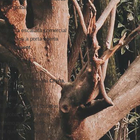
omia global". "Ninguém
futuro da escalada comercial
uro deixou a porta aberta
antiu
Bessent
.
ncias
e US$ 440 bilhões da
China
,
es em importações
bilhões, um valor
 EUA. Juntos, os Estados
a global. Uma guerra
mesmo potencial de
tal que ele planejou