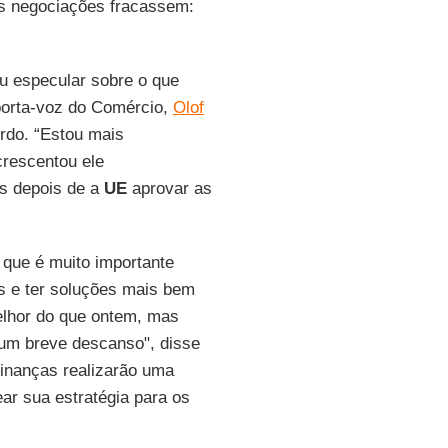
as negociações fracassem:
u especular sobre o que
porta-voz do Comércio,
Olof
rdo. “Estou mais
rescentou ele
s depois de a
UE
aprovar as
que é muito importante
s e ter soluções mais bem
elhor do que ontem, mas
um breve descanso", disse
finanças realizarão uma
ear sua estratégia para os