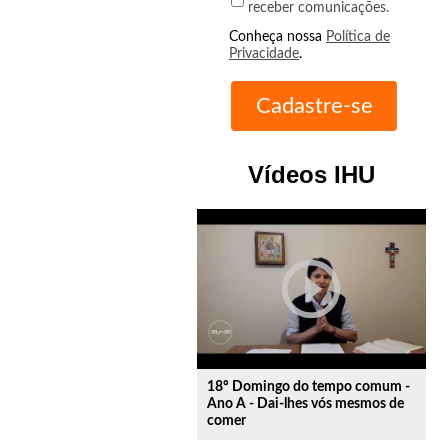
receber comunicações.
Conheça nossa
Política de
Privacidade
.
Vídeos IHU
play_circle_outline
18º Domingo do tempo comum -
Ano A - Dai-lhes vós mesmos de
comer