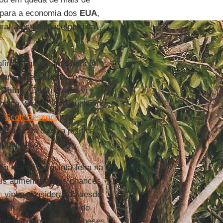
a para a economia dos
EUA
,
rar a estabilidade perdida
afirmou que quarta-feira foi
ntar sobre a queda do
à
China
: "Bem, eu não vi
coisa, Scott?" O republicano
o,
Scott Bessent
, que
o sucesso de sua política
m pairando.
 na manhã de quinta-feira na
iais aumentaram as chances
n
vinha considerando desde
llen
. O ex-secretário do
ifas sobre produtos chineses