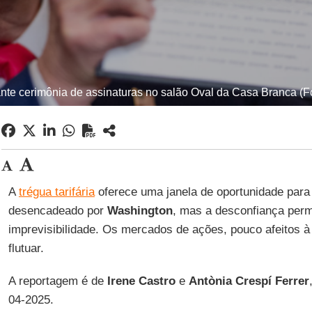
te cerimônia de assinaturas no salão Oval da Casa Branca (F
A
trégua tarifária
oferece uma janela de oportunidade para r
desencadeado por
Washington
, mas a desconfiança per
imprevisibilidade. Os mercados de ações, pouco afeitos à 
flutuar.
A reportagem é de
Irene Castro
e
Antònia Crespí Ferrer
04-2025.