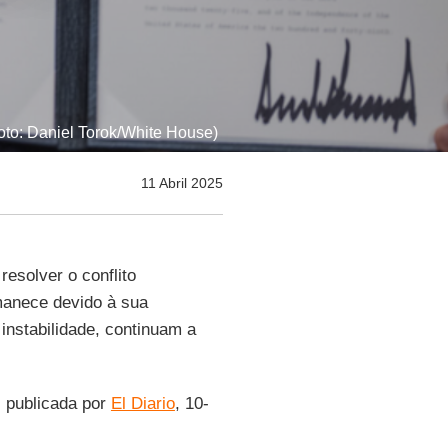
oto: Daniel Torok/White House)
11 Abril 2025
esolver o conflito
manece devido à sua
instabilidade, continuam a
, publicada por
El Diario
, 10-