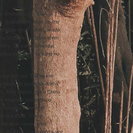
des empresas dos
EUA
já
n
, gigante do varejo
on-line
arelhos de ar condicionado,
 localizados na China e em
feira. Os cancelamentos
velou seu plano tarifário no
 anunciado por
Trump
em
tabela de taxas na última
4%. Mas depois que a China
a, o magnata aumentou o
e recusou a ceder e
ões dos
EUA
, Trump
ltou atrás novamente,
no dos
EUA
, com o porta-voz