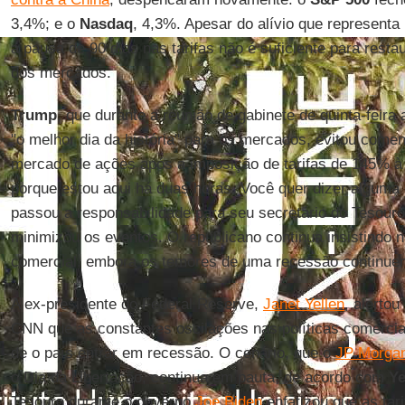
3,4%; e o
Nasdaq
, 4,3%. Apesar do alívio que represent
a pausa de 90 dias nas tarifas não é suficiente para restau
dos mercados.
Trump
, que durante a reunião de gabinete de quinta-feira 
"o melhor dia da história" para os mercados, evitou come
mercado de ações após a imposição de tarifas de 145% 
porque estou aqui há duas horas. Você quer dizer alguma 
passou a responsabilidade para seu secretário do Tesour
minimizou os eventos. O republicano continua insistindo n
comercial, embora os temores de uma recessão continue
A ex-presidente do Federal Reserve,
Janet Yellen
, alertou
CNN que as constantes oscilações nas políticas comerc
de o país entrar em recessão. O cenário, que o
JP Morga
o Dia da Libertação, continua em pauta, de acordo com
Ye
Tesouro durante o governo
Joe Biden
enfatizou que as tar