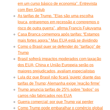
em um curso básico de economia". Entrevista
com Ben Golub
As tarifas de Trump. "Elas são uma escolha
louca, entraremos em recessão e correremos o
risco de outra guerra", afirma Francis Fukuyama
Casa Branca comemora após tarifas: “Estamos
mais fortes agora.” Mas EUA está se dividindo
Como o Brasil quer se defender do "tarifaço" de
Trump
Brasil sofrerá impactos moderados com taxação
dos EUA; China e União Europeia serão os
maiores prejudicados, avaliam especialistas
Lula diz que Brasil não ficará 'quieto' diante das
tarifas de Trump; Alemanha exige 'reação firme'
Trump anuncia tarifas de 25% sobre "todos" os
carros não fabricados nos EUA
Guerra comercial: por que Trump vai perder
Como Trump pode embaralhar o comércio global