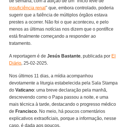
de semana, com a adição de um "início leve de
insuficiência renal
" que, embora controlado, poderia
sugerir que a falência de múltiplos órgãos estava
prestes a ocorrer. Não foi o que aconteceu, e pelo
menos as últimas notícias nos dizem que o pontífice
está finalmente começando a responder ao
tratamento.
A reportagem é de
Jesús Bastante
, publicada por
El
Diário
, 25-02-2025.
Nos últimos 11 dias, a mídia acompanhou
devotamente a liturgia estabelecida pela Sala Stampa
do
Vaticano
: uma breve declaração pela manhã,
descrevendo como o Papa passou a noite, e uma
mais técnica à tarde, destacando o progresso médico
de
Francisco
. No meio, há poucos comentários
explicativos extraoficiais, porque a informação, nesse
caso, é dada aos poucos.