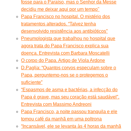
fosse para o Paraíso, mas o Senhor da Messe
decidiu me deixar aqui por um tempo"
Papa Francisco no hospital. O mistério dos
tratamentos alterados. “Talvez tenha
desenvolvido resistência aos antibióticos”
Pneumologista que trabalhou no hospital que
agora trata do Papa Francisco explica sua
doença. Entrevista com Barbara Moscatelli
O corpo do Papa. Artigo de Viola Ardone
D.Paglia: “Quantos corvos especulam sobre o
Papa, perguntemo-nos se o protegemos o
suficiente”
“Espasmos de asma e bactérias, a infecção do
Papa é grave, mas seu coração está saudável”.
Entrevista com Massimo Andreoni
Papa Francisco, a noite passou tranquila e ele
tomou café da manhã em uma poltrona
“Incansável, ele se levanta às 4 horas da manhã