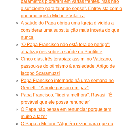
parâmetros pioraram em várias frentes, mas não
o suficiente para falar de sepse”. Entrevista com o
pneumologista Michele Vitacca
A saúde do Papa obriga uma Igreja dividida a
considerar uma substituição mais incerta do que
nunca
“O Papa Francisco não está fora de perigo”:
atualizações sobre a saúde do Pontífice
Cinco dias, três terapias: assim, no Vaticano,
passou-se do otimismo à ansiedade. Artigo de
Iacopo Scaramuzzi
Papa Francisco internado há uma semana no
Gemelli: "A noite passou em paz"
Papa Francisco, “ligeira melhora”. Ravasi: “É
provável que ele possa renunciar”
O Papa não pensa em renunciar porque tem
muito a fazer
O Papa a Meloni: "Alguém rezou para que eu