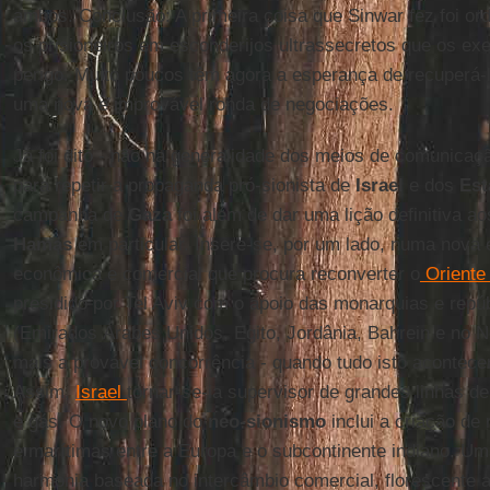
ambos. Conclusão: A primeira coisa que Sinwar fez foi o
os prisioneiros em esconderijos ultrassecretos que os e
perigo. Muito poucos têm agora a esperança de recuperá-
uma nova e improvável ronda de negociações.
Já foi dito - não na generalidade dos meios de comunicaçã
para repetir a propaganda pró-sionista de
Israel
e dos
Est
campanha de
Gaza
foi além de dar uma lição definitiva ao
Hamas
em particular. Insere-se, por um lado, numa nova
econômica e comercial que procura reconverter o
Oriente
presidido por Tel Aviv com o apoio das monarquias e repúb
(Emirados Árabes Unidos, Egito, Jordânia, Bahrein e no N
mais a provável concorrência - quando tudo isto acontecer
Assim,
Israel
tornar-se-ia supervisor de grandes linhas d
e gás. O novo plano do
neo-sionismo
inclui a criação de 
e marítimas entre a Europa e o subcontinente indiano. U
harmonia baseada no intercâmbio comercial, florescente 