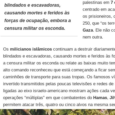
palestinas em
7 
blindados e escavadoras,
centrado em acab
causando mortes e feridos às
os prisioneiros, 
forças de ocupação, embora a
250, que “os ter
censura militar os esconda.
Gaza
. Ele não 
nem outra.
Os
milicianos islâmicos
continuam a destruir diariament
blindados e escavadoras, causando mortes e feridos às 
a censura militar os esconda ou relate as baixas muito te
alto comando reconheceu que está começando a ficar sem
caminhões de transporte para suas tropas. Os famosos ví
invertido transmitidos pelas poucas televisões e redes d
ligadas ao eixo israelo-americano mostram ações cada v
operações “múltiplas” em que combatentes do
Hamas
,
Ji
permitem atacar três, quatro ou cinco alvos na mesma se