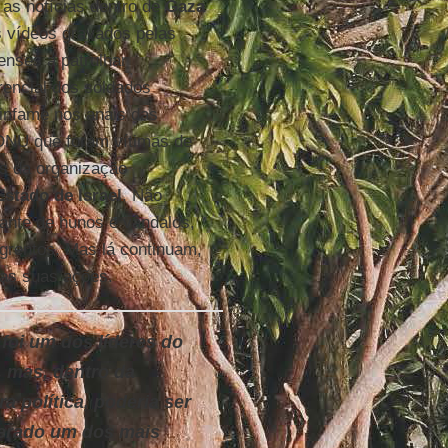
 as notícias dentro de
Gaza
s vídeos gravados pelas
enses a patrulhar
rencial dos soldados
o infame nos anais das
ONU que foram vítimas de
es da organização
Estado de Israel
. Não
ante de hunos e vândalos,
ngrentos. Mas lá continuam,
das suas ações.
foi um dos líderes do
 mas, dentro da
ra política, poderia ser
erado um dos mais