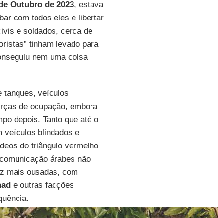
de Outubro de 2023
, estava
ar com todos eles e libertar
civis e soldados, cerca de
roristas” tinham levado para
conseguiu nem uma coisa
e tanques, veículos
forças de ocupação, embora
mpo depois. Tanto que até o
 veículos blindados e
deos do triângulo vermelho
e comunicação árabes não
ez mais ousadas, com
had
e outras facções
quência.