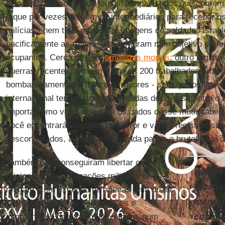
Não é por acaso que os jornalistas palestinos que cobrem
e que por vezes servem de intermediários para receber o
milícias - nem tudo mostrarão imagens de soldados israel
pacificamente as ruínas -, se tornaram num objetivo prefe
ocupantes. Cerca de 150
jornalistas mortos
, outro regist
guerras recentes; o mesmo que os 200 trabalhadores da 
bombardeamentos e franco-atiradores - sem que os líder
internacional tenham tomado medidas decisivas contra o
importa como você olhe para os dados desse motim aberr
você encontrará vestígios de horror e vários registros sa
descontrolados, aumentando a cada passo a brutalidade 
Também não conseguiram libertar os
Haniye 
prisioneiros em operações militares de
Hamas,
resgate, com exceção de apenas uma dúzia.
estrutu
O resto, através de negociações e
intercâmbios de paz em Novembro, num
consid