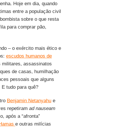
tenha. Hoje em dia, quando
imas entre a população civil
 bombista sobre o que resta
fila para comprar pão,
do – o exército mais ético e
os:
escudos humanos de
 militares, assassinatos
aques de casas, humilhação
ences pessoais que alguns
 E tudo para quê?
tro
Benjamin Netanyahu
e
res repetiram
ad nauseam
o, após a “afronta”
Hamas
e outras milícias