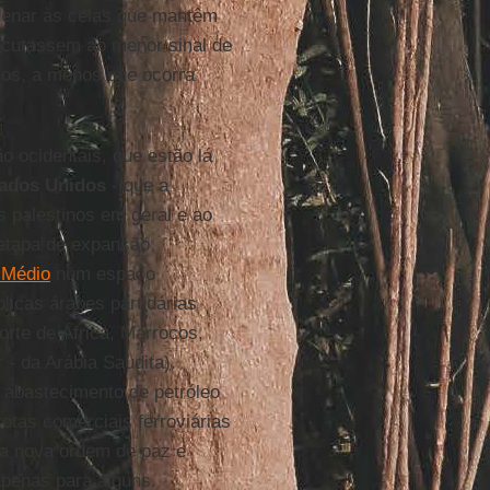
rdenar às celas que mantêm
xecutassem ao menor sinal de
los, a menos que ocorra
o ocidentais, que estão lá
ados Unidos
- que a
s palestinos em geral e ao
 etapa de expansão
 Médio
num espaço
licas árabes partidárias
orte de África, Marrocos,
 - da Arábia Saudita).
e abastecimento de petróleo
rotas comerciais ferroviárias
ma nova ordem de paz e
apenas para alguns.