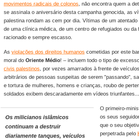
movimentos radicais de colonos
, não encontra quem a de
se assinala o aniversário desta campanha genocida, as vít
palestina rondam as cem por dia. Vítimas de um atentado
de uma clínica médica, de um centro de refugiados ou da 
racionado e sempre escasso.
As
violações dos direitos humanos
cometidas por este ban
moral do
Oriente Médio
! – incluem todo o tipo de excess
civis palestinos
, por vezes amarrados à frente de veículos
arbitrários de pessoas suspeitas de serem "passando", s
e tortura de mulheres, homens e crianças, roubo de pert
soldados exibem descaradamente em vídeos triunfantes...
O primeiro-minis
os seus seguido
Os milicianos islâmicos
que o seu objetiv
continuam a destruir
perpetrada pelo
diariamente tanques, veículos