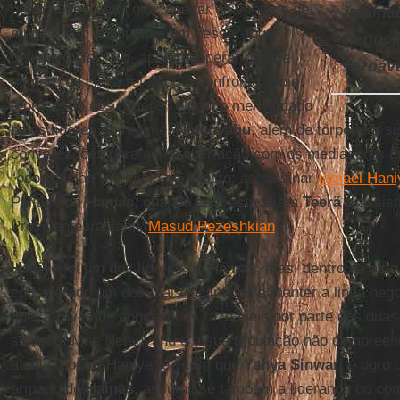
período de trégua que, apesar da vontade de
inclina
muitos, não conduziu a um cessar-fogo
negocia
definitivo. Tel Aviv, após recuperar grande
razoáve
número de civis, retomou o confronto. Hoje,
o processo dos “reféns” é pouco mencionado
pelos líderes do regime.
Netanyahu
, além de torpedear s
conversações para a sua libertação com os mediadores ár
“ocorrências” no início de Agosto: assassinar
Ismael Hani
Político do
Hamas
, quando este estava em
Teerã
a assist
Presidente iraniano,
Masud Pezeshkian
.
Haniye
foi um dos líderes do
Hamas
, mas, dentro da estru
considerado um dos mais inclinados a manter a linha nego
que, através de concessões razoáveis ​​por parte das dua
solução. Mas Netanyahu e a sua tripulação não compreend
ataque contra Haniye fez com que
Yahya Sinwar
, o ogro 
armado do
Hamas
, assumisse também a liderança do coma