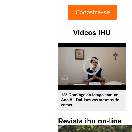
Vídeos IHU
play_circle_outline
18º Domingo do tempo comum -
Ano A - Dai-lhes vós mesmos de
comer
Revista ihu on-line