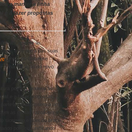
dos a manter a linha
l e a fazer propostas
is.
istematicamente as
abes, teve outra das suas
ye
, chefe do Gabinete
ir à inauguração do novo
tura política, poderia ser
cial e a fazer propostas
s partes, conduzissem a uma
em as coisas razoáveis ​​e o
do sionismo e líder do braço
ndo político, unificando