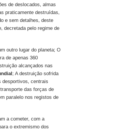
hões de deslocados, almas
ras praticamente destruídas,
do e sem detalhes, deste
e, decretada pelo regime de
um outro lugar do planeta; O
ra de apenas 360
struição alcançados nas
ndial
; A destruição sofrida
 desportivos, centrais
 transporte das forças de
em paralelo nos registos de
uam a cometer, com a
 para o extremismo dos