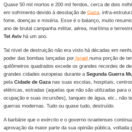
Quase 50 mil mortos e 200 mil feridos, cerca de dois mil
em sofrimento devido à desolação de
Gaza
, infra-estrutu
fome, doenças e miséria. Esse é o balanço, muito resumi
ano de brutal campanha militar, aérea, marítima e terrestr
Tel Aviv
há um ano.
Tal nível de destruição não era visto há décadas em nenh
poder das bombas lançadas por
Israel
numa porção de ter
quilômetros quadrados excede os grandes recordes de de
grandes cidades europeias durante a
Segunda Guerra Mu
pela
Cidade de Gaza
nas suas escolas, hospitais, centros
elétricas, estradas (aquelas que não são utilizadas para o
ocupação e suas incursões), tanques de água, etc., não t
guerras modernas. Tudo ou quase tudo, destruído.
A barbárie que o exército e o governo israelenses contin
aprovação da maior parte da sua opinião pública, voltada