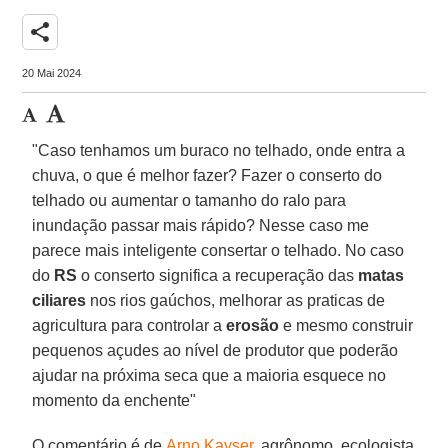
share
20 Mai 2024
"Caso tenhamos um buraco no telhado, onde entra a
chuva, o que é melhor fazer? Fazer o conserto do
telhado ou aumentar o tamanho do ralo para
inundação passar mais rápido? Nesse caso me
parece mais inteligente consertar o telhado. No caso
do
RS
o conserto significa a recuperação das
matas
ciliares
nos rios gaúchos, melhorar as praticas de
agricultura para controlar a
erosão
e mesmo construir
pequenos açudes ao nível de produtor que poderão
ajudar na próxima seca que a maioria esquece no
momento da enchente"
O comentário é de
Arno Kayser
, agrônomo, ecologista