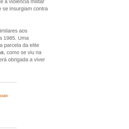
e a violência militar
 se insurgiam contra
milares aos
 a 1985. Uma
 parcela da elite
as
, como se viu na
erá obrigada a viver
ssas