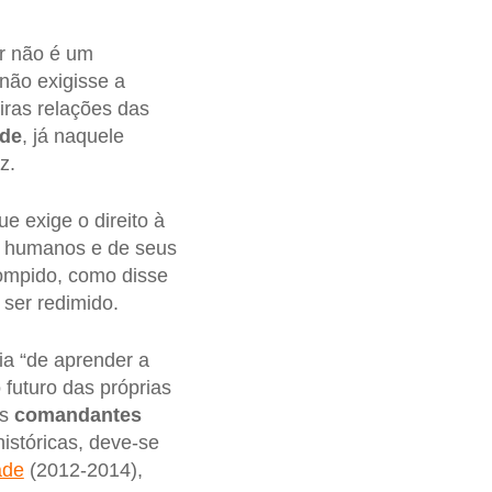
or não é um
 não exigisse a
iras relações das
ade
, já naquele
z.
e exige o direito à
os humanos e de seus
rompido, como disse
ser redimido.
ia “de aprender a
 futuro das próprias
os
comandantes
istóricas, deve-se
ade
(2012-2014),