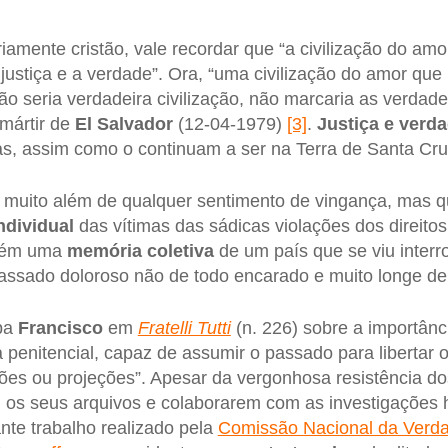
iamente cristão, vale recordar que “a civilização do am
justiça e a verdade”. Ora, “uma civilização do amor que
ão seria verdadeira civilização, não marcaria as verdade
mártir de
El Salvador
(12-04-1979)
[3]
.
Justiça
e verd
das, assim como o continuam a ser na Terra de Santa Cru
 muito além de qualquer sentimento de vingança, mas qu
ndividual
das vítimas das sádicas violações dos direit
mbém uma
memória coletiva
de um país que se viu inter
assado doloroso não de todo encarado e muito longe de 
pa
Francisco
em
Fratelli Tutti
(n. 226) sobre a importânc
penitencial, capaz de assumir o passado para libertar o
sões ou projeções”. Apesar da vergonhosa resistência d
os seus arquivos e colaborarem com as investigações h
nte trabalho realizado pela
Comissão Nacional da Verd