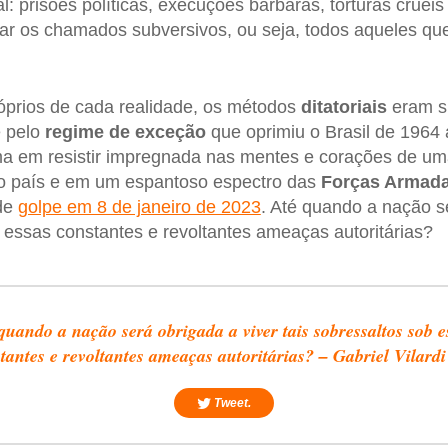
al: prisões políticas, execuções bárbaras, torturas cruéis 
r os chamados subversivos, ou seja, todos aqueles que
óprios de cada realidade, os métodos
ditatoriais
eram si
e pelo
regime de exceção
que oprimiu o Brasil de 1964
a em resistir impregnada nas mentes e corações de uma
do país e em um espantoso espectro das
Forças Armad
 de
golpe em 8 de janeiro de 2023
. Até quando a nação s
b essas constantes e revoltantes ameaças autoritárias?
quando a nação será obrigada a viver tais sobressaltos sob e
tantes e revoltantes ameaças autoritárias? – Gabriel Vilardi
Tweet.