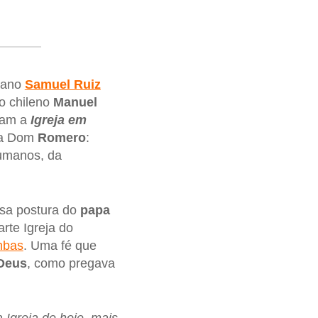
cano
Samuel Ruiz
o chileno
Manuel
viam a
Igreja em
ta Dom
Romero
:
humanos, da
ssa postura do
papa
rte Igreja do
mbas
. Uma fé que
Deus
, como pregava
Igreja de hoje, mais