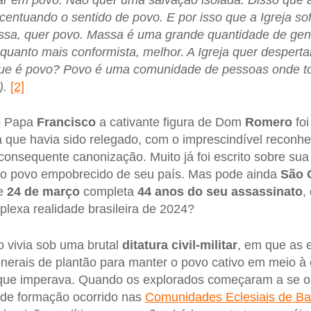
entuando o sentido de povo. E por isso que a Igreja sof
assa, quer povo. Massa é uma grande quantidade de gen
quanto mais conformista, melhor. A Igreja quer despert
que é povo? Povo é uma comunidade de pessoas onde 
).
[2]
o Papa
Francisco
a cativante figura de Dom
Romero
foi
 que havia sido relegado, com o imprescindível reconh
onsequente canonização. Muito já foi escrito sobre sua
do povo empobrecido de seu país. Mas pode ainda
São 
se
24 de março
completa
44 anos do seu assassinato
,
plexa realidade brasileira de 2024?
 vivia sob uma brutal
ditatura civil-militar
, em que as e
nerais de plantão para manter o povo cativo em meio à
 que imperava. Quando os explorados começaram a se or
o de formação ocorrido nas
Comunidades Eclesiais de B