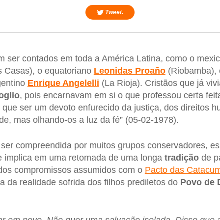
Tweet.
 ser contados em toda a América Latina, como o mexi
s Casas), o equatoriano
Leonidas Proaño
(Riobamba), 
gentino
Enrique Angelelli
(La Rioja). Cristãos que já vi
oglio
, pois encarnavam em si o que professou certa fei
que ser um devoto enfurecido da justiça, dos direitos 
ade, mas olhando-os a luz da fé” (05-02-1978).
 ser compreendida por muitos grupos conservadores, e
 implica em uma retomada de uma longa
tradição
de pa
a dos compromissos assumidos com o
Pacto das Catacu
ica da realidade sofrida dos filhos prediletos do
Povo de 
r em povo. Não quer uma salvação isolada. Disso que a 