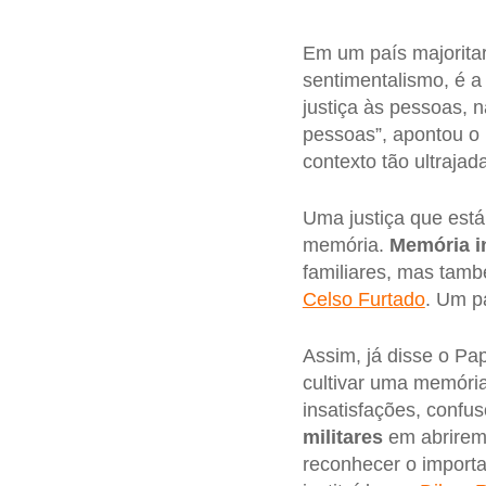
Em um país majoritar
sentimentalismo, é a 
justiça às pessoas, n
pessoas”, apontou o 
contexto tão ultraja
Uma justiça que está
memória.
Memória i
familiares, mas ta
Celso Furtado
. Um p
Assim, já disse o Pa
cultivar uma memória 
insatisfações, confu
militares
em abrirem 
reconhecer o importa