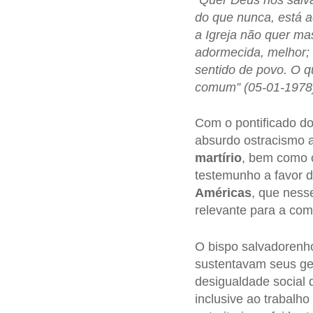
do que nunca, está ac
a Igreja não quer m
adormecida, melhor; 
sentido de povo. O 
comum” (05-01-1978
Com o pontificado d
absurdo ostracismo a
martírio
, bem como c
testemunho a favor 
Américas
, que nes
relevante para a com
O bispo salvadorenho
sustentavam seus ge
desigualdade social
inclusive ao trabalh