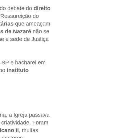
o do debate do
direito
e Ressureição do
tárias
que ameaçam
s de Nazaré
não se
e e sede de Justiça
C-SP e bacharel em
 no
Instituto
a, a Igreja passava
 criatividade. Foram
icano II
, muitas