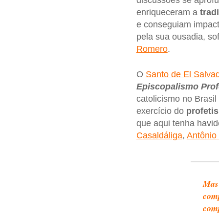
discussões se aprof
enriqueceram a
trad
e conseguiam impact
pela sua ousadia, so
Romero
.
O
Santo de El Salva
Episcopalismo Prof
catolicismo no Brasi
exercício do
profeti
que aqui tenha havi
Casaldáliga
,
Antônio
Mas 
comp
comp