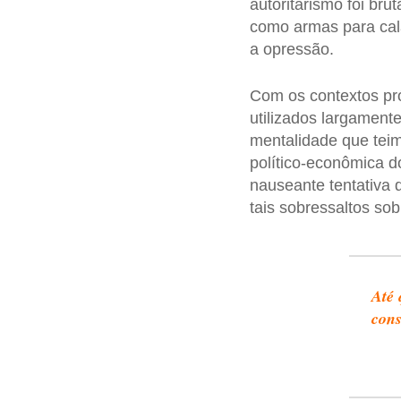
autoritarismo foi brut
como armas para cala
a opressão.
Com os contextos pr
utilizados largament
mentalidade que teim
político-econômica 
nauseante tentativa
tais sobressaltos so
Até 
cons