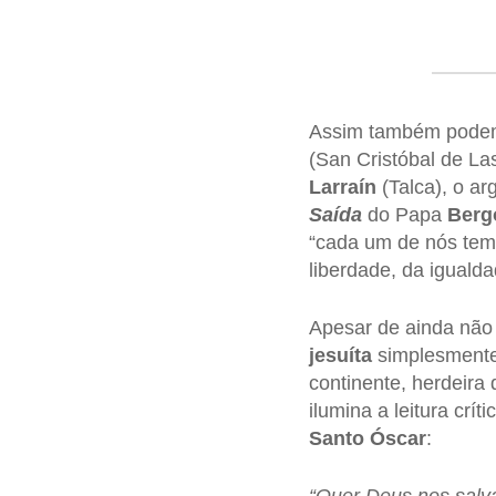
Assim também podem
(San Cristóbal de La
Larraín
(Talca), o ar
Saída
do Papa
Berg
“cada um de nós tem 
liberdade, da iguald
Apesar de ainda não
jesuíta
simplesmente
continente, herdeir
ilumina a leitura crít
Santo Óscar
:
“Quer Deus nos salva