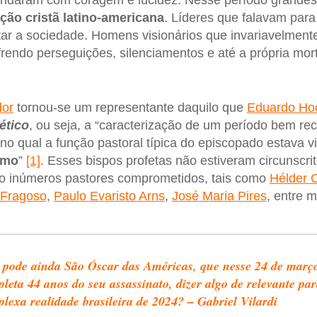
undaram com coragem e lucidez. Nesse período grandes
ição cristã latino-americana
. Líderes que falavam para
ar a sociedade. Homens visionários que invariavelmen
frendo perseguições, silenciamentos e até a própria mo
dor
tornou-se um representante daquilo que
Eduardo Hoo
ético
, ou seja, a “caracterização de um período bem rec
l no qual a função pastoral típica do episcopado estava 
smo
”
[1]
. Esses bispos profetas não estiveram circunscri
do inúmeros pastores comprometidos, tais como
Hélder 
 Fragoso
,
Paulo Evaristo Arns
,
José Maria Pires
, entre m
pode ainda São Óscar das Américas, que nesse 24 de març
leta 44 anos do seu assassinato, dizer algo de relevante par
lexa realidade brasileira de 2024? – Gabriel Vilardi