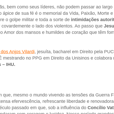
stãs, bem como seus líderes, não podem passar ao larg
o ápice de sua fé é o memorial da Vida, Paixão, Morte 
re o golpe militar e toda a sorte de
intimidações autori
ar covardemente o lado dos violentos. Ao passo que
Jesu
 o Amor dos mansos e humildes de coração que têm fom
 dos Anjos Vilardi
, jesuíta, bacharel em Direito pela PU
 É mestrando no PPG em Direito da Unisinos e colabora
 – IHU.
que, mesmo o mundo vivendo as tensões da Guerra Fri
tensa efervescência, refrescante liberdade e renovadora
éculo passado em que, sob a influência do
Concílio Vat