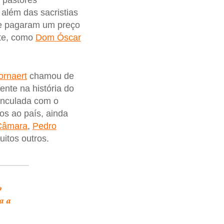
 pastores
 além das sacristias
te pagaram um preço
rte, como
Dom Óscar
rnaert
chamou de
ente na história do
vinculada com o
tos ao país, ainda
Câmara
,
Pedro
uitos outros.
o
a a