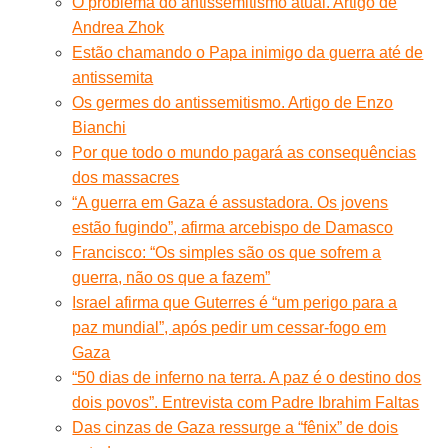
O problema do antissemitismo atual. Artigo de
Andrea Zhok
Estão chamando o Papa inimigo da guerra até de
antissemita
Os germes do antissemitismo. Artigo de Enzo
Bianchi
Por que todo o mundo pagará as consequências
dos massacres
“A guerra em Gaza é assustadora. Os jovens
estão fugindo”, afirma arcebispo de Damasco
Francisco: “Os simples são os que sofrem a
guerra, não os que a fazem”
Israel afirma que Guterres é “um perigo para a
paz mundial”, após pedir um cessar-fogo em
Gaza
“50 dias de inferno na terra. A paz é o destino dos
dois povos”. Entrevista com Padre Ibrahim Faltas
Das cinzas de Gaza ressurge a “fênix” de dois