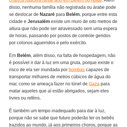
criança nascerá neste ano em Belém no Natal
. Além
disso, nenhuma família não registrada ou árabe pode
se deslocar de
Nazaré
para
Belém
, porque entre esta
cidade e
Jerusalém
existe um muro de oito metros de
altura que não pode ser atravessado sem uma espera
de horas, passando por postos de controle geridos
por colonos aguerridos e pelo exército.
Em
Belém
, além disso, na falta de hospedagem, não
é possível ir dar à luz em uma gruta, porque existe o
risco de ela ser inundada por
bombas
capazes de
transportar milhares de metros cúbicos de água do
mar, como se ameaça fazer no túnel de
Gaza
para
matar aqueles que aí estão abrigados, sejam eles
livres ou reféns.
É também um tempo inadequado para dar à luz,
porque não se sabe que futuro poderão ter os bebês
trazidos ao mundo, já aos primeiros choros, porque as