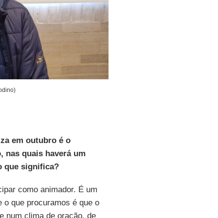
odino)
iza em outubro é o
, nas quais haverá um
 que significa?
cipar como animador. É um
, e o que procuramos é que o
e num clima de oração, de