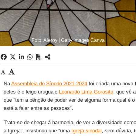
Foto: Aleroy | Getty Images Canva
Na
Assembleia do Sínodo 2021-2024
foi criada uma nova f
deles é o leigo uruguaio
Leonardo Lima Gorosito
, que vê 
que "tem a bênção de poder ver de alguma forma qual é o
está a falar entre as pessoas".
Trata-se de chegar à harmonia, de ver a diversidade co
a Igreja", insistindo que "uma
Igreja sinodal
, sem dúvida, 