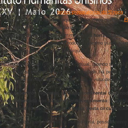
Sem dúvida, a partir dos
textos preparatórios do Sínodo
e 
continentais e diocesanas, aquilo que se viveu muito na
E
dignidade teve uma expressão que para mim foi bonita, n
piramidal da Igreja
, mas sentimos muita
horizontalidad
no sentido de que estávamos todos no mesmo plano, reuni
coisa e não havia um nível hierárquico.
É o que acontece na conversa espiritual, quando se está
espiritual não há hierarquia, há humanidade, há pessoas
algo muito
circular
, que estamos todos à volta de algo, 
Nos encontros regionais da etapa continental do Sínodo
experimentada nos círculos de discernimento: é possív
é possível construir a Igreja a partir desta circularida
Sem dúvida, a experiência foi maravilhosa, pessoalmente