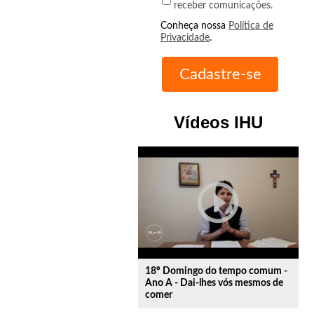
receber comunicações.
Conheça nossa
Política de
Privacidade
.
Vídeos IHU
play_circle_outline
18º Domingo do tempo comum -
Ano A - Dai-lhes vós mesmos de
comer