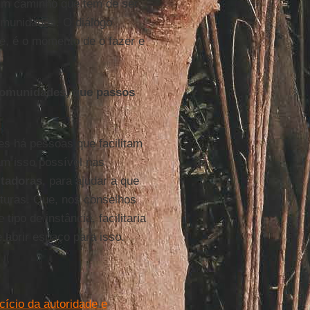
um caminho que tem de ser
comunidades. O diálogo
le, é o momento de o fazer e
 comunidades, que passos
es há pessoas que facilitam
am isso possível nas
litadoras
, para ajudar a que
uturas. Que, nos conselhos
ipo de instância, facilitaria
 abrir espaço para isso.
ício da autoridade e