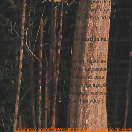
Espírito
, no sentido de que foi um momento de
graça
. É 
percorrido, algo que terá de ser introduzido na vida das 
espiritual é um grande instrumento e temos de apostar ne
estamos a caminho.
Diz que o diálogo tem de ser introduzido na vida das
têm de ser dados para isso?
Precisamos de identificar, porque em todas as comunidad
o
diálogo
, precisamos de identificar as pessoas que torn
comunidades e, depois, talvez formá-las para serem
faci
a conversa seja o que dinamiza as organizações, as estr
diocesanos, nos conselhos paroquiais, pudesse haver este t
muito a tarefa. Precisamos de ser treinados para isso e de
Leia mais
O Sínodo poderá introduzir novos processos de exerc