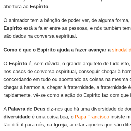
abertura ao
Espírito
.
O animador tem a bênção de poder ver, de alguma forma, 
Espírito
está a falar entre as pessoas, e nós também tem
são dados na conversa espiritual.
Como é que o Espírito ajuda a fazer avançar a
sinodali
O
Espírito
é, sem dúvida, o grande arquiteto de tudo isto,
nos casos de conversa espiritual, conseguir chegar à ha
concordando em tudo ou apontando as coisas na mesma d
chegar à harmonia, chegar à fraternidade, a fraternidade 
rapidamente, vê-se como a ação do Espírito faz com que 
A
Palavra
de
Deus
diz-nos que há uma diversidade de do
diversidade
é uma coisa boa, o
Papa Francisco
insiste m
tão difícil para nós, na
Igreja
, aceitar aqueles que são dif