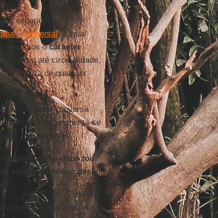
das experiências
tapa Continental
, a igual
ão sentimos o
carácter
e
, eu diria, até circularidade,
dos à volta de qualquer
 no momento da conversa
 chamadas, e experimenta-se
mas ao mesmo nível.
, esta circularidade foi
el viver e caminhar assim,
de?
 eu estava muito cheio do