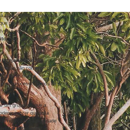
a igual dignidade de todos
 que possa haver alguns que
alvos e outros que não vão
ito
, nem com o Espírito de
a
Igreja
sinodal
tem
s pessoas não compreendem
s a fazer, mas a
 é um processo, temos de o
mar um grupo em que a
Podemos dizer que esta
do reforça essa dignidade
ental é o
Batismo
?