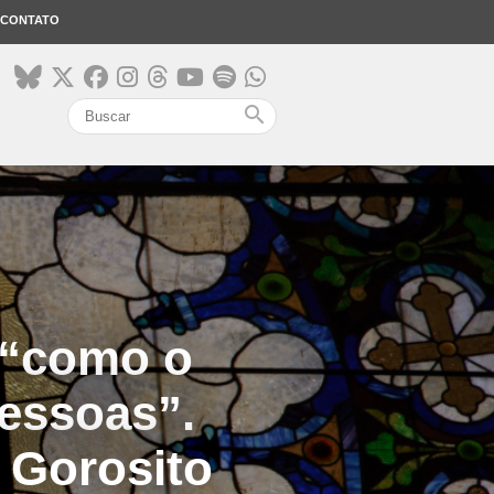
CONTATO
search
r “como o
pessoas”.
 Gorosito