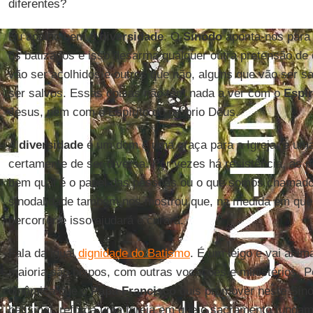
diferentes?
Eu acolho bem a
diversidade
. O
Sínodo
aponta-nos para 
os batizados e isso desarma qualquer outra pretensão de
vão ser acolhidos e outros que não, alguns que vão ser s
ser salvos. Essas coisas não têm nada a ver com o
Espír
Jesus, nem com o Espírito do próprio Deus.
A
diversidade
é um dom e uma graça para a Igreja, e um
certamente de ser diversa. Por vezes há resistência, a
bem qual é o papel das pessoas ou o que somos chamado
sinodalidade também nos mostrou que, na medida em que
percorrer e isso ajudará e curará.
Fala da igual
dignidade do Batismo
. É um leigo e vai ani
maioria são bispos, com outras vocações e ministérios. 
dinâmica que o
Papa
Francisco
quis promover neste Síno
batismal, reforça uma Igreja em que o sacramento fundam