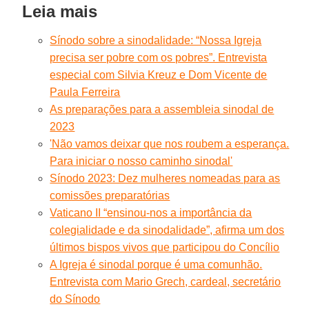
Leia mais
Sínodo sobre a sinodalidade: “Nossa Igreja
precisa ser pobre com os pobres”. Entrevista
especial com Silvia Kreuz e Dom Vicente de
Paula Ferreira
As preparações para a assembleia sinodal de
2023
'Não vamos deixar que nos roubem a esperança.
Para iniciar o nosso caminho sinodal'
Sínodo 2023: Dez mulheres nomeadas para as
comissões preparatórias
Vaticano II “ensinou-nos a importância da
colegialidade e da sinodalidade”, afirma um dos
últimos bispos vivos que participou do Concílio
A Igreja é sinodal porque é uma comunhão.
Entrevista com Mario Grech, cardeal, secretário
do Sínodo