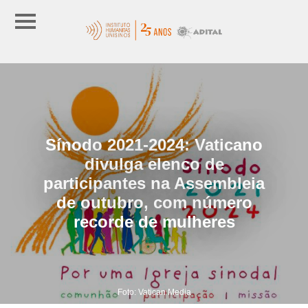
Sínodo 2021-2024: Vaticano
divulga elenco de
participantes na Assembleia
de outubro, com número
recorde de mulheres
Foto: Vatican Media