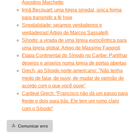
Agostino Marchetto
Irmã Becquart: uma Igreja sinodal, única forma
para transmitir a fé hoje
Sinodalidade: sejamos verdadeiros e
verdadeiras! Artigo de Marcos Sassatelli
Sínodo: a virada de uma Igreja eurocêntrica para
uma Igreja global. Artigo de Massimo Faggioli
Etapa Continental do Sínodo no Caribe: Partilhar
desejos e anseios numa Igreja de portas abertas
Grech, ao Sínodo norte-americano: "Não tenha
medo de falar, de ouvir, de mudar de opinião de
acordo com o que você ouve"
Cardeal Grech: “Francisco não dá um passo para
frente e dois para trás. Ele tem um rumo claro
com o Sínodo”
⚠️
Comunicar erro