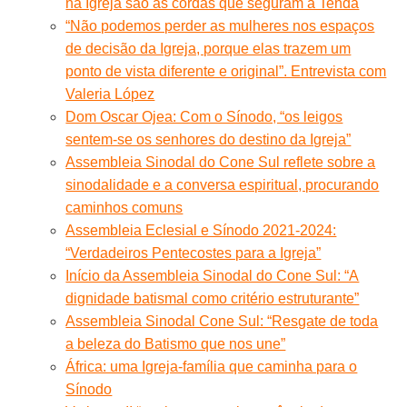
na Igreja são as cordas que seguram a Tenda
“Não podemos perder as mulheres nos espaços
de decisão da Igreja, porque elas trazem um
ponto de vista diferente e original”. Entrevista com
Valeria López
Dom Oscar Ojea: Com o Sínodo, “os leigos
sentem-se os senhores do destino da Igreja”
Assembleia Sinodal do Cone Sul reflete sobre a
sinodalidade e a conversa espiritual, procurando
caminhos comuns
Assembleia Eclesial e Sínodo 2021-2024:
“Verdadeiros Pentecostes para a Igreja”
Início da Assembleia Sinodal do Cone Sul: “A
dignidade batismal como critério estruturante”
Assembleia Sinodal Cone Sul: “Resgate de toda
a beleza do Batismo que nos une”
África: uma Igreja-família que caminha para o
Sínodo