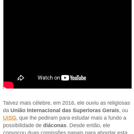
Talvez mais célebre, em 2016, ele ouviu as religiosas
da
União Internacional das Superioras Gerais
, ou
UISG
, que lhe pediram para estudar mais a fundo a
possibilidade de
diáconas
. Desde então, ele
convocou duas comissões papais para abordar esta