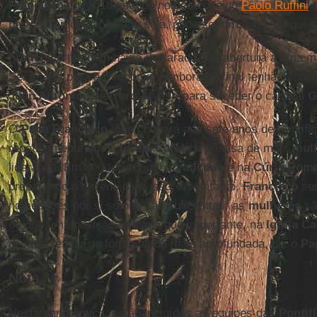
Francisco
em 2018 quando nomeou o leigo
Paolo Ruffini
c
para a Comunicação. Ou seja, pode ser um leigo, ou que
Francisco
também havia declarado sua abertura a uma mu
Secretaria para a Economia, embora no final tenha escolhi
Juan Antonio Guerrero Alves
- para suceder o cardeal
G
O
Papa Francisco
, que chegará aos sete anos de Pontifi
repetidamente que a
Igreja Católica
precisa de mais
mul
liderança. Em seu território, no
Vaticano
e na
Cúria Rom
preparando o terreno para isso. No entanto,
Francisco
sem
nomeações por si só não são suficientes: as
mulheres
sã
do que uma posição, mesmo que importante, na
Igreja Ca
deveria refletir de forma ainda mais aprofundada, diz o
Pa
Nota
Nesta panorâmica, estão incluídas as equipes das
Pontif