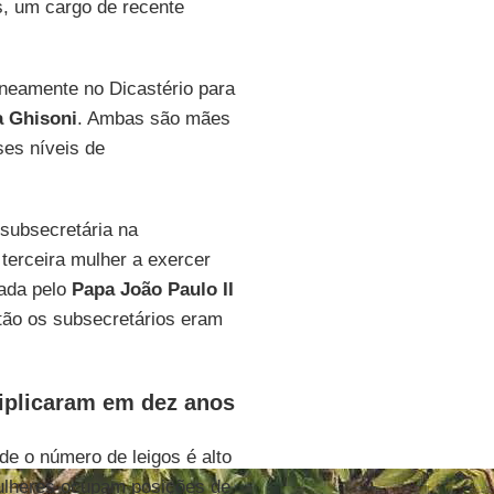
, um cargo de recente
neamente no Dicastério para
a Ghisoni
. Ambas são mães
ses níveis de
subsecretária na
 terceira mulher a exercer
eada pelo
Papa João Paulo II
tão os subsecretários eram
riplicaram em dez anos
e o número de leigos é alto
ulheres ocupam posições de