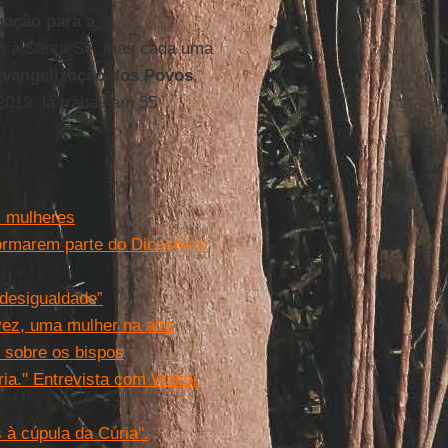
ação para a
m à Santa Sé, mas cada uma
Evangelização dos Povos
,
2019: lá trabalham 55
s mulheres
rmarem parte do Dicastério
desigualdade”
vez, uma mulher na alta
 sobre os bispos
ia.'' Entrevista com Walter
 à cúpula da Cúria''.