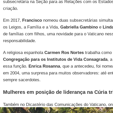
subsecretária na Seção para as Relações com os Estados
criação.
Em 2017,
Francisco
nomeou duas subsecretárias simulta
os Leigos, a Família e a Vida,
Gabriella Gambino
e
Lind
de famílias com filhos, uma novidade para o Vaticano nes
responsabilidade.
A religiosa espanhola
Carmen Ros Nortes
trabalha como 
Congregação para os Institutos de Vida Consagrada
, a
essa função.
Enrica Rosanna
, que a antecedeu, foi nom
em 2004, uma surpresa para muitos observadores: até en
sempre sacerdotes.
Mulheres em posição de liderança na Cúria t
Também no Dicastério das Comunicações do Vaticano, ond
em comparação com outros setores da Santa Sé, duas m