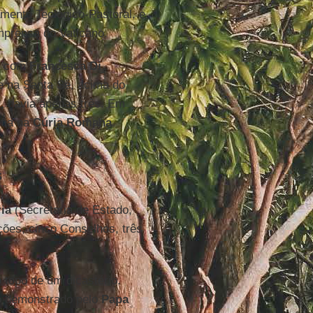
mento Teológico-Pastoral, e
Imprensa do Vaticano.
ve com
Francesca Di
de na Santa Sé, acima do
, havia apenas três. Em
fia na
Cúria Romana
s
ia
(Secretaria de Estado,
ções, cinco Conselhos, três
 topo de um dicastério.
o demonstrado pelo
Papa