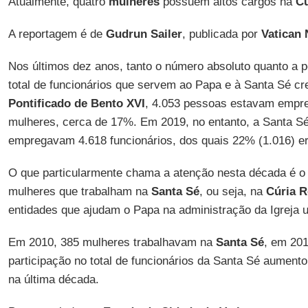
Atualmente, quatro
mulheres
possuem altos cargos na
Cú
A reportagem é de
Gudrun Sailer
, publicada por
Vatican
Nos últimos dez anos, tanto o número absoluto quanto a
total de funcionários que servem ao Papa e à Santa Sé c
Pontificado de Bento XVI
, 4.053 pessoas estavam empre
mulheres, cerca de 17%. Em 2019, no entanto, a Santa Sé
empregavam 4.618 funcionários, dos quais 22% (1.016) e
O que particularmente chama a atenção nesta década é 
mulheres que trabalham na
Santa Sé
, ou seja, na
Cúria 
entidades que ajudam o Papa na administração da Igreja u
Em 2010, 385 mulheres trabalhavam na
Santa Sé
, em 201
participação no total de funcionários da Santa Sé aument
na última década.