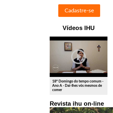
Vídeos IHU
play_circle_outline
18º Domingo do tempo comum -
Ano A - Dai-lhes vós mesmos de
comer
Revista ihu on-line