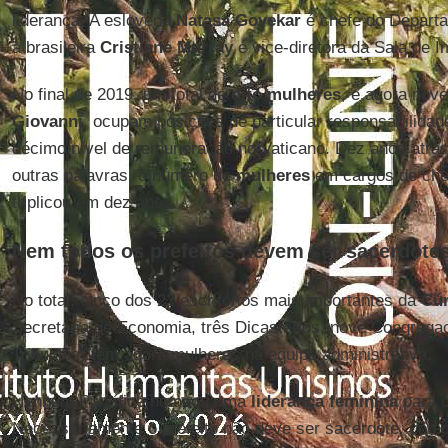
liderança. A eslovena
Natasa Govekar
é chefe do Departa
a brasileira
Cristiane Murray
é vice-diretora da Sala de 
No final de 2019, um total de
oito mulheres
, e agora no
Giovanni
, ocupam posições de particular responsabilida
décimo nível de remuneração no Vaticano. Dez anos atrás
outras palavras, o número de
mulheres
em cargos de che
triplicou em dez anos.
Nem todos os prefeitos devem ser sacerdote
No total, cinco dos 22 escritórios mais importantes da
Cúr
Secretaria de Economia, três Dicastérios, nove Congrega
Tribunais) têm agora mulheres na equipe administrativa.
Nenhum Pontífice nomeou uma
liderança feminina
para o
Necessariamente o prefeito não deve ser sacerdote, com