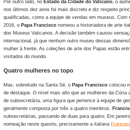
Por outro lado, no
Estado da Cidade do Vaticano
, o aum
nos últimos dez anos foi mais discreto e diz respeito pri
qualificadas, como a equipe de vendas em museus. Com 
2016, o
Papa Francisco
nomeou a historiadora de arte ita
dos Museus Vaticanos. A decisão também causou sensaç
internacional, já que nenhum outro museu dessas dimens
mulher à frente. As coleções de arte dos Papas estão en
visitados do mundo.
Quatro mulheres no topo
Mas, sobretudo na Santa Sé, o
Papa Francisco
colocou m
de destaque. O nível mais alto que as mulheres da Cúria 
de subsecretária, uma figura que pertence à equipe de ges
geralmente composta por três a quatro membros.
Francis
subsecretárias, passando de duas para quatro. Em janeiro
nomeação neste quesito, precisamente a italiana
Francesc