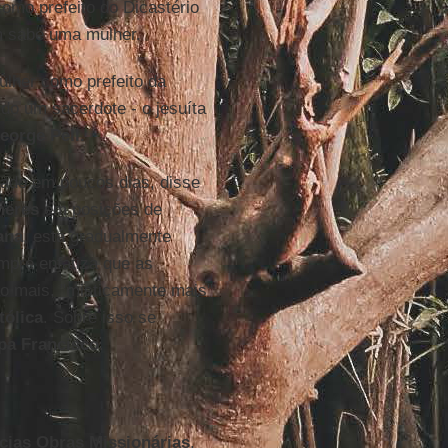
omo prefeito do Dicastério
m sabe uma mulher.
lher como prefeito da
do um sacerdote - o jesuíta
eorge Pell.
cado em poucos dias, disse
heres
em posições de
ana
, está gradualmente
pre enfatiza que as
o mais, "misticamente mais"
tólica
. Sobre isso se
pa Francisco
.
ícias Obras Missionárias
.