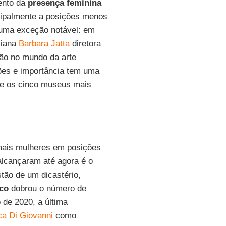
ento da
presença feminina
ncipalmente a posições menos
uma exceção notável: em
liana
Barbara Jatta
diretora
ão no mundo da arte
ões e importância tem uma
tre os cinco museus mais
ais mulheres em posições
alcançaram até agora é o
tão de um dicastério,
co
dobrou o número de
 de 2020, a última
a Di Giovanni
como