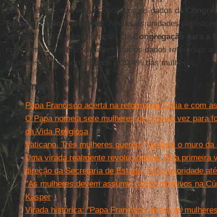
Em vez disso, não estão concluídos os dados da
Congreg
Evangelização dos Povos
. Ambas as unidades pertence
tem sua própria administração. Da
Congregação para a 
no entanto, foi possível determinar os dados referentes a 
mulheres, o que corresponde a 20,4% das mulheres.
Leia mais
Papa Francisco acerta na reforma da Cúria e com a
O Papa nomeia sete mulheres de uma só vez para fo
da Vida Religiosa
Vaticano. Três mulheres querem “quebrar o muro da 
Uma virada realmente revolucionária. Pela primeira 
direção da Secretaria de Estado. Com autoridade até
''As mulheres devem assumir cargos diretivos na Cúr
Kasper
Virada histórica: ''Papa Francisco levará as mulheres