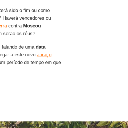
erá sido o fim ou como
r? Haverá vencedores ou
erra
contra
Moscou
m serão os réus?
s falando de uma
data
hegar a este novo
abraço
 um período de tempo em que
de surpresa - aconteceu em