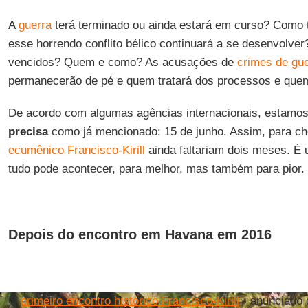
A
guerra
terá terminado ou ainda estará em curso? Como t
esse horrendo conflito bélico continuará a se desenvolve
vencidos? Quem e como? As acusações de
crimes de gu
permanecerão de pé e quem tratará dos processos e que
De acordo com algumas agências internacionais, estamo
precisa
como já mencionado: 15 de junho. Assim, para c
ecumênico Francisco-Kirill
ainda faltariam dois meses. É
tudo pode acontecer, para melhor, mas também para pior.
Depois do encontro em Havana em 2016
O
primeiro encontro histórico Francisco-Kirill
- anunciado 