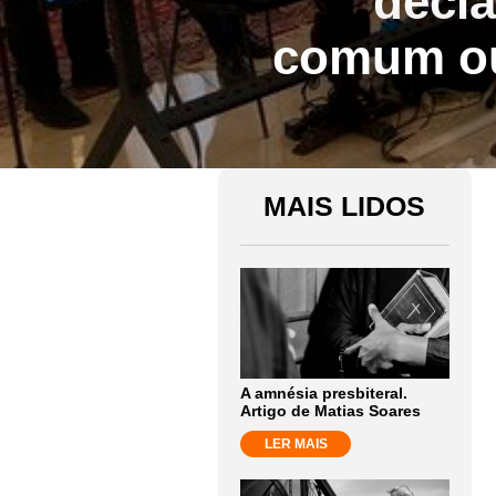
“decl
comum ou
MAIS LIDOS
A amnésia presbiteral.
Artigo de Matias Soares
LER MAIS