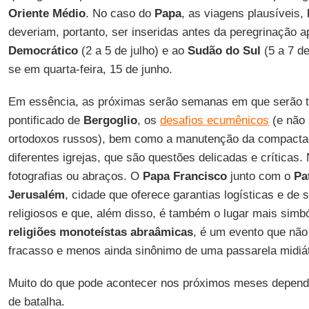
Oriente Médio
. No caso do
Papa
, as viagens plausíveis,
deveriam, portanto, ser inseridas antes da peregrinação ap
Democrático
(2 a 5 de julho) e ao
Sudão do Sul
(5 a 7 de
se em quarta-feira, 15 de junho.
Em essência, as próximas serão semanas em que serão 
pontificado de
Bergoglio
, os
desafios ecumênicos
(e não 
ortodoxos russos), bem como a manutenção da compactaçã
diferentes igrejas, que são questões delicadas e críticas.
fotografias ou abraços. O
Papa Francisco
junto com o
Pat
Jerusalém
, cidade que oferece garantias logísticas e de 
religiosos e que, além disso, é também o lugar mais simbó
religiões monoteístas abraâmicas
, é um evento que não
fracasso e menos ainda sinônimo de uma passarela midiá
Muito do que pode acontecer nos próximos meses depen
de batalha.