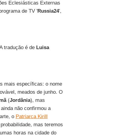
ões Eclesiásticas Externas
programa de TV '
Russia24
',
.
 A tradução é de
Luisa
as mais específicas: o nome
rovável, meados de junho. O
mã
(
Jordânia
), mas
ainda não confirmou a
arte, o
Patriarca Kirill
 probabilidade, mas teremos
lgumas horas na cidade do