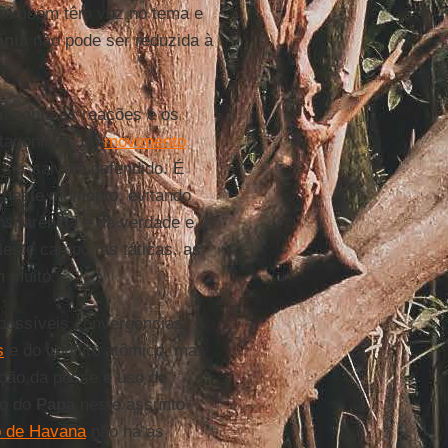
também têm voz no tema e
ânia
não pode ser reduzida à
m conta as reações e os
otagonistas do
movimento
ser salvo e defendido. É
s neste momento, evitando
ansparência e da verdade e
este campo, as táticas, as
m muito.
 possíveis convergências
s
e do conflito atômico, mas
ção da posse e uso de
mo do
Papa
neste assunto
o de Havana
não há as