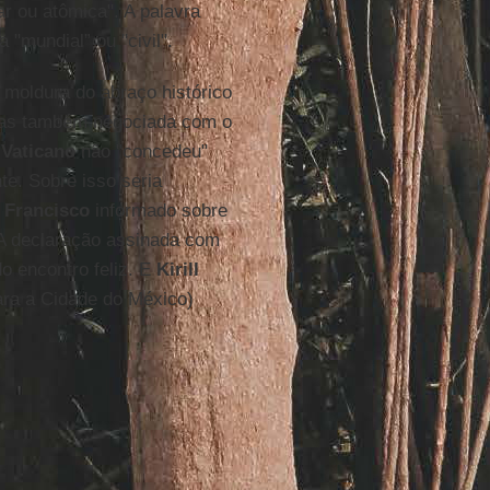
r ou atômica". A palavra
 "mundial” ou "civil".
moldura do abraço histórico
 mas também negociada com o
o
Vaticano
não "concedeu"
e. Sobre isso seria
 Francisco
informado sobre
"A declaração assinada com
do encontro feliz. E
Kirill
ara a Cidade do México)