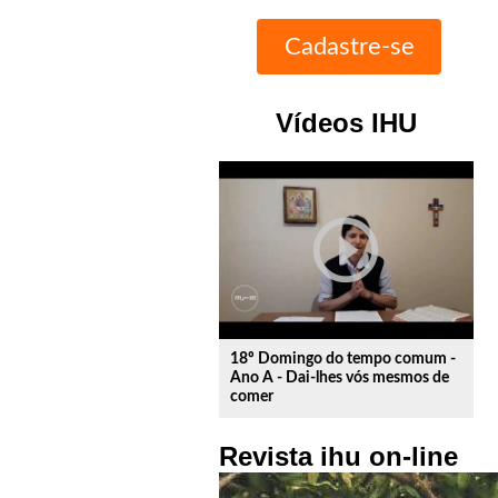
Vídeos IHU
play_circle_outline
18º Domingo do tempo comum -
Ano A - Dai-lhes vós mesmos de
comer
Revista ihu on-line