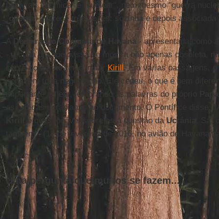
palavras "atômica" e "nuclear", nem mesmo "guerra nuclea
"
guerra
" aparece três vezes: sozinha e depois associada a
A
Declaração Conjunta de Havana
- apresentada como a 
- a cada dia que passa se mostra não apenas obsoleta,
conta-gotas para não irritar
Kirill
. Em várias passagens, 
como em toda negociação. Ele cedeu, o que é bem diferent
importante refletir, lembrando as palavras do próprio
Papa
as críticas ucranianas ao documento. O Pontífice disse: 
Kirill
é questionável sobre esta questão da
Ucrânia
. Saí 
também". (12 de fevereiro de 2016, no avião de Havana p
Uma pergunta que muitos se fazem...