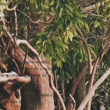
abraço está sendo
do governo de
Vladimir Putin
o entre as duas Igrejas
. O comportamento geral dos
ivente, particularmente
ancisco em 22 de dezembro
a".
ontinuação do evento
 de tudo, parece dramático
ue havia assinado com a mão
ão ucraniana contidos na
 líder ortodoxo russo
oa pouco confiável e
 no encontro de
Jerusalém
é
em termos de imagem.