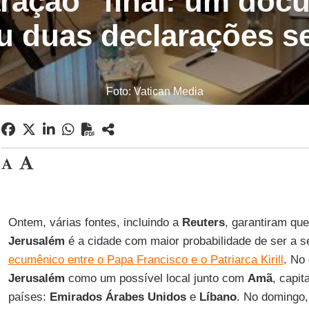
aração” final: um doc
 duas declarações s
Foto: Vatican Media
Ontem, várias fontes, incluindo a
Reuters
, garantiram que
Jerusalém
é a cidade com maior probabilidade de ser a 
ecumênico entre o Papa Francisco e o Patriarca Kirill
. No 
Jerusalém
como um possível local junto com
Amã
, capit
países:
Emirados Árabes Unidos
e
Líbano
. No domingo,