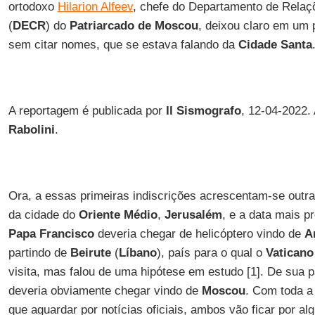
ortodoxo
Hilarion Alfeev
, chefe do Departamento de Relaç
(
DECR
) do
Patriarcado de Moscou
, deixou claro em um 
sem citar nomes, que se estava falando da
Cidade Santa
A reportagem é publicada por
Il Sismografo
, 12-04-2022.
Rabolini
.
Ora, a essas primeiras indiscrições acrescentam-se outr
da cidade do
Oriente Médio
,
Jerusalém
, e a data mais p
Papa Francisco
deveria chegar de helicóptero vindo de
A
partindo de
Beirute
(
Líbano
), país para o qual o
Vaticano
visita, mas falou de uma hipótese em estudo [1]. De sua p
deveria obviamente chegar vindo de
Moscou
. Com toda a
que aguardar por notícias oficiais, ambos vão ficar por a