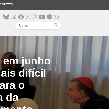
CONTATO
search
z em junho
s difícil
ara o
a da