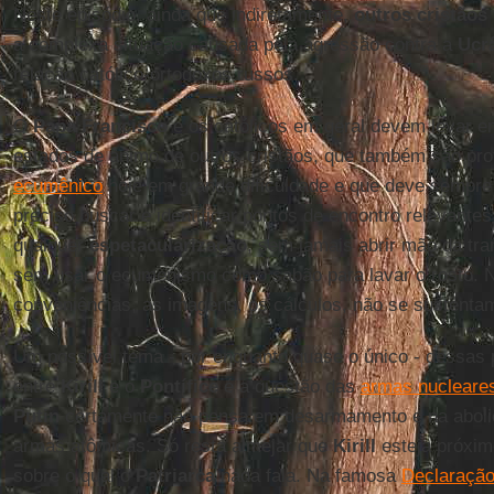
Neste episódio, ainda que indiretamente,
outros cristãos
a complexa situação causada pela agressão contra a
Ucr
relação católico-ortodoxos russos.
O
Papa Francisco
e os católicos em geral devem levar e
estados de ânimo de outros cristãos, que também são pr
ecumênico
hoje em grande dificuldade e que deve sempre 
preciso buscar e identificar pontos de encontro relevante
qualquer
espetacularização
, sem jamais abrir mão da tr
sem usar o ecumenismo como sabão para lavar o rosto. N
conveniências, as imagens, os cálculos, não se sustenta
Um possível tema - por enquanto quase o único - dessas
entre
Kirill
e o
Pontífice
é a questão das
armas nucleare
Putin
certamente não pensa em desarmamento e na aboli
armas atômicas. Só resta almejar que
Kirill
esteja próxi
sobre o qual o
Patriarca
nada fala. Na famosa
Declaraçã