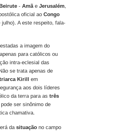
Beirute
-
Amã
e
Jerusalém
,
ostólica oficial ao
Congo
 julho). A este respeito, fala-
testadas a imagem do
apenas para católicos ou
o intra-eclesial das
 Não se trata apenas de
riarca Kirill
em
segurança aos dois líderes
lico da terra para as
três
 pode ser sinônimo de
tica chamativa.
derá da
situação
no campo