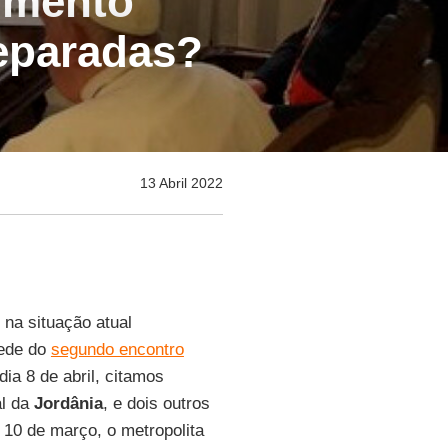
umento
eparadas?
13 Abril 2022
 na situação atual
sede do
segundo encontro
dia 8 de abril, citamos
al da
Jordânia
, e dois outros
 10 de março, o metropolita