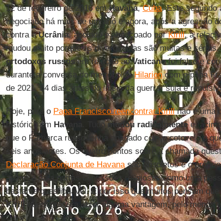
12 de fevereiro de 2016 em
Havana
,
Cuba
. Este segundo 
negociado há mais de um ano e agora, após a agressão 
contra a
Ucrânia
, apoiado e abençoado por
Kirill
, a relaçã
mudou muito porque as divergências são muitas e sérias
ortodoxos russos
em relação ao
Vaticano
foi falso e con
durante a conversa do metropolita
Hilarion
com o papa Fr
de 2021, 64 dias antes do início da guerra "suja e repulsiv
Hoje, para o
Papa Francisco reencontrar Kirill
não é uma c
histórico em
Havana
. Tudo
mudou radicalmente
e, acima
que o Patriarca russo tenha apagado com o cotovelo o q
seis anos antes. Os quatro pontos sobre a chamada quest
Declaração Conjunta de Havana
são obsoletos e o próprio
aparece para outras confissões religiosas como uma pess
bastante questionável. É por isso que muitos pensam que
Kirill
quem procura obter alguma vantagem, pelo menos 