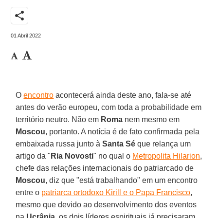
share
01 Abril 2022
O
encontro
acontecerá ainda deste ano, fala-se até
antes do verão europeu, com toda a probabilidade em
território neutro. Não em
Roma
nem mesmo em
Moscou
, portanto. A notícia é de fato confirmada pela
embaixada russa junto à
Santa Sé
que relança um
artigo da "
Ria Novosti
" no qual o
Metropolita Hilarion
,
chefe das relações internacionais do patriarcado de
Moscou
, diz que "está trabalhando" em um encontro
entre o
patriarca ortodoxo Kirill e o Papa Francisco
,
mesmo que devido ao desenvolvimento dos eventos
na
Ucrânia
, os dois líderes espirituais já precisaram