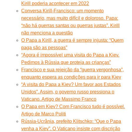
Kirill poderia acontecer em 2022
Conversa Kirill-Francisco: um momento
necessário, mas muito difícil e doloroso. Papa:
“não há guerras santas ou guerras justas”. Kirill
não menciona a questão
O Papa a Kirill, a guerra é sempre injusta: “Quem
paga são as pessoas”
“Agora é impossível uma visita do Papa a Kiev.
Pedimos à Rússia que proteja as crianças”
Francisco e sua rejeição da “guerra vergonhosa”,
enquanto espera as condições para ir para Kiev
“A visita do Papa a Kiev? Um favor aos Estados
Unidos”. Assim, o governo russo pressiona o
Vaticano. Artigo de Massimo Franco
O Papa em Kiev? Com Francisco tudo é possível.
Artigo de Marco Politi
Rússia-Ucrânia, prefeito Klitschko: “Que o Papa
venha a Kiev”. O Vaticano insiste com discrição