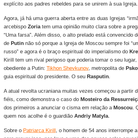
explícito aos padres rebeldes para se unirem à sua Igreja.
Agora, já há uma guerra aberta entre as duas Igrejas “ir
arcebispo
Zoria
tem uma opinião muito clara sobre a pre
“Uma farsa”. Além disso, o alto prelado está convencido de
de
Putin
não só porque a Igreja de Moscou sempre foi “u
russo” e agora é o braço espiritual do imperialismo do
Kre
Kirill tem um rival perigoso que poderia tomar o seu lugar
obediente a Putin:
Tikhon Shevkunov
, metropolita de
Psko
guia espiritual do presidente. O seu
Rasputin
.
A atual revolta ucraniana muitas vezes começou a partir de
fiéis, como demonstra o caso do
Mosteiro da Ressurreiç
dos primeiros a anunciar o cisma em relação a
Moscou
. 
quem nos acolhe é o guardião
Andriy Matyla
.
Sobre o
Patriarca Kirill
, o homem de 54 anos interrompe a