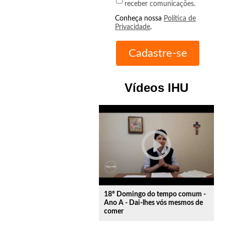
receber comunicações.
Conheça nossa
Política de
Privacidade
.
Vídeos IHU
play_circle_outline
18º Domingo do tempo comum -
Ano A - Dai-lhes vós mesmos de
comer