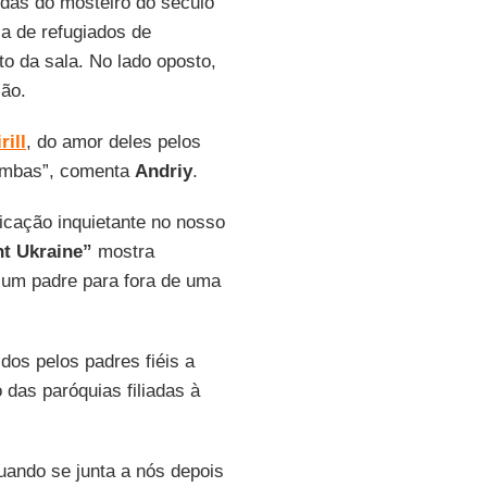
idas do mosteiro do século
ia de refugiados de
 da sala. No lado oposto,
ção.
rill
, do amor deles pelos
bombas”, comenta
Andriy
.
ficação inquietante no nosso
t Ukraine”
mostra
o um padre para fora de uma
dos pelos padres fiéis a
 das paróquias filiadas à
quando se junta a nós depois