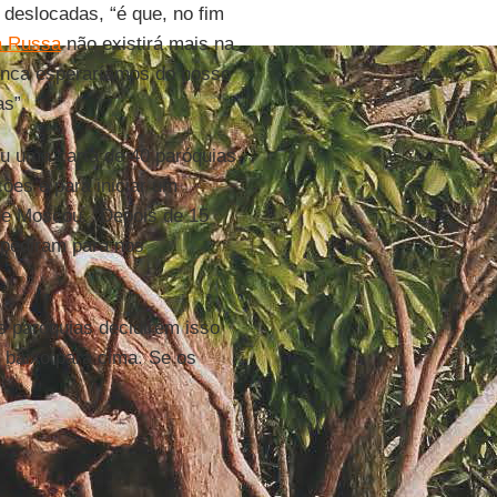
 deslocadas, “é que, no fim
a Russa
não existirá mais na
 nunca esperaríamos do nosso
s”.
 uma carta de 40 paróquias
ões e para iniciar um
e Moscou. “Depois de 15
 pediram para nos
s paróquias decidirem isso
e baixo para cima. Se os