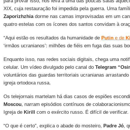
para provar isso, nos leva a uma das poucas salas aquec
XIX, cuja restauração foi impedida pela guerra. Uma famíl
Zaporizhzhia
dorme nas camas improvisadas em um canto
quatro estelas com os ícones dos santos convidam à ora
“Aqui estão os resultados da humanidade de
Putin
e de
Ki
‘irmãos ucranianos’: milhões de fiéis em fuga das suas 
Enquanto isso, nas redes sociais digitais, chega uma noti
celular. Um vídeo divulgado pelo canal do
Telegram “Osin
voluntários das guardas territoriais ucranianas arrastand
igreja ortodoxa russa.
Os telejornais martelam há dias casos de espiões escondi
Moscou
, narram episódios contínuos de colaboracionismo
Igreja de
Kirill
com o exército russo. É difícil de verificar.
“O que é certo”, explica o abade do mosteiro,
Padre Jó
, 