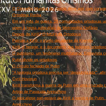
O Conselho Mundial de Igrejas deve agir com coragem 
Ortodoxa Russa
Em um mês de guerra, 28 comunidades ortodoxas ucra
unem à Igreja autocéfala do Metropolita Epifânio
Depois de Kirill? O futuro da Ortodoxia
Patriarca Kirill: o trunfo decadente do Kremlin
Kirill, o herege, e o documento dos teólogos ortodox
O putinismo, um fenômeno multifatorial. Entrevista
Putin divide os ortodoxos
O círculo fechado de Putin
“A teologia ortodoxa precisa ser ‘desputinizada’”, af
Cyril Hovorun
Kirill transforma a guerra de Putin em uma cruzada 
Artigo de Pasquale Annicchino
O apocalipse pan-eslavo de Kirill a serviço de Putin.
Annicchino