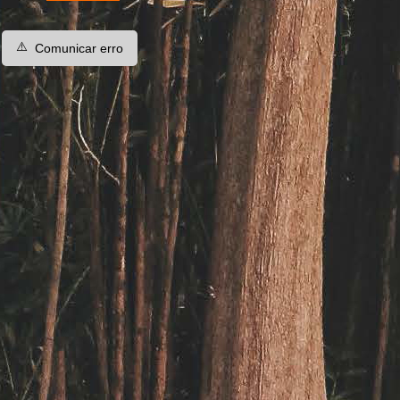
⚠️
Comunicar erro