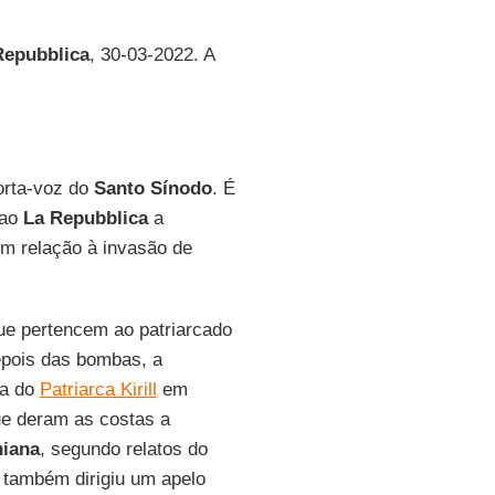
Repubblica
, 30-03-2022. A
porta-voz do
Santo Sínodo
. É
 ao
La Repubblica
a
em relação à invasão de
ue pertencem ao patriarcado
epois das bombas, a
ta do
Patriarca Kirill
em
ue deram as costas a
niana
, segundo relatos do
, também dirigiu um apelo