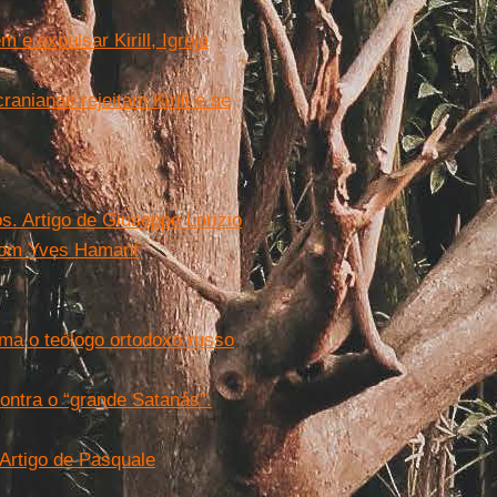
e expulsar Kirill, Igreja
nianas rejeitam Kirill e se
os. Artigo de Giuseppe Lorizio
 com Yves Hamant
irma o teólogo ortodoxo russo
contra o “grande Satanás”.
 Artigo de Pasquale