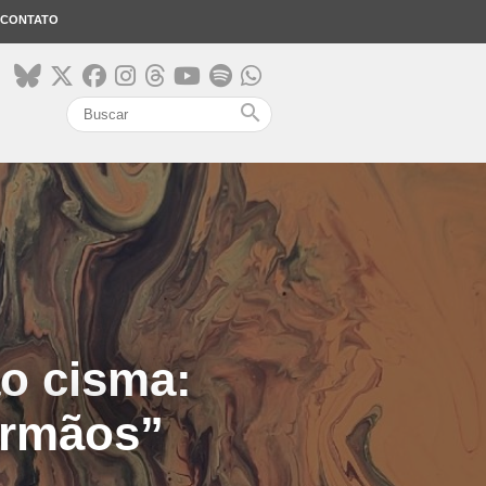
CONTATO
search
o cisma:
irmãos”