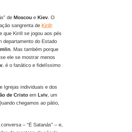
mãs” de
Moscou
e
Kiev
. O
gação sangrenta de
Kirill
:
 que Kirill se jogou aos pés
m departamento do Estado
mlin
. Mas também porque
, se ele se mostrar menos
v
, é o fanático e fidelíssimo
 Igrejas individuais e dos
ão de Cristo
em
Lviv
, um
Quando chegamos ao pátio,
 conversa – “É Satanás” – e,