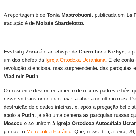
A reportagem é de
Tonia Mastrobuoni
, publicada em
La 
tradução é de
Moisés Sbardelotto
.
Evstratij Zoria
é o arcebispo de
Chernihiv
e
Nizhyn
, e 
um dos chefes da
Igreja Ortodoxa Ucraniana
. E ele conta
revolução silenciosa, mas surpreendente, das paróquias 
Vladimir Putin
.
O crescente descontentamento de muitos padres e fiéis q
russo se transformou em revolta aberta no último mês. D
destruição de cidades inteiras, e, após a pregação belicis
apoio a
Putin
, já são uma centena as paróquias russas q
Moscou
e se uniram à
Igreja Ortodoxa Autocéfala Ucra
primaz, o
Metropolita Epifânio
. Que, nessa terça-feira, 29