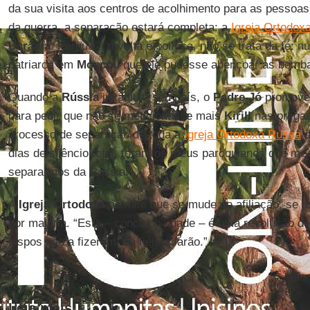
da sua visita aos centros de acolhimento para as pessoas
da guerra, a separação estará completa: a
Igreja Ortodox
Ucrânia
. Porque a revolta é política, não se trata da fé:
patriarca em
Moscou
que ele pudesse abençoar as bomba
Quando a
Rússia
invadiu o seu país, o
Padre Jó
promoveu
para pedir que não se mencionasse mais
Kirill
nas pregaç
processo de separação de toda a
Igreja Ortodoxa Russa
d
dias de silêncio total, foram os meus paroquianos que me
separarmos da Rússia.”
A
Igreja Ortodoxa
permite que se mude de afiliação, se a
por maioria. “Esta – conclui o abade – é uma revolução d
bispos não a fizerem, os fiéis a farão.”
Leia mais