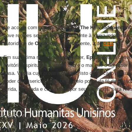
De acordo com o jornal ucraniano '
The Kyiv Independent
nove regiões se juntaram oficialmente à Igreja independe
autoridade de
Onúfrio
e, indiretamente, a de
Kirill
.
Em sua última mensagem no Twitter,
Epifânio
está conve
a vitória espiritual e a vitória sobre o mal que o agressor
casa. Vitória cuja prova é que o Cristo crucificado ressus
poder da misericórdia de Deus, pelo poder da fé de nosso
ferida, torturada e crucificada por seus inimigos, será res
Leia mais