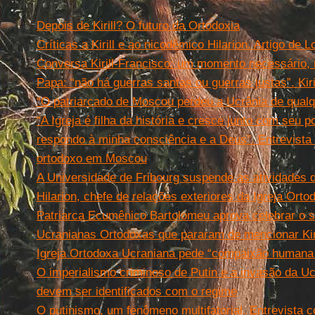
Depois de Kirill? O futuro da Ortodoxia
Críticas a Kirill e ao nicodêmico Hilarion. Artigo de 
Conversa Kirill-Francisco: um momento necessário, m
Papa: “não há guerras santas ou guerras justas”. Kir
“O patriarcado de Moscou perdeu a Ucrânia de qualq
“A Igreja é filha da história e cresce junto com seu 
respondo à minha consciência e a Deus”. Entrevista
ortodoxo em Moscou
A Universidade de Fribourg suspende as atividades 
Hilarion, chefe de relações exteriores da Igreja Ort
Patriarca Ecumênico Bartolomeu aprova celebrar o 
Ucranianas Ortodoxas que pararam de mencionar Kiri
Igreja Ortodoxa Ucraniana pede “compaixão humana e
O imperialismo criminoso de Putin e a invasão da U
devem ser identificados com o regime
O putinismo, um fenômeno multifatorial. Entrevista