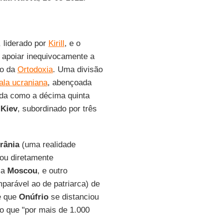
, liderado por
Kirill
, e o
a apoiar inequivocamente a
ro da
Ortodoxia
. Uma divisão
fala ucraniana
, abençoada
ada como a décima quinta
 Kiev
, subordinado por três
rânia
(uma realidade
pou diretamente
l a
Moscou
, e outro
mparável ao de patriarca) de
de que
Onúfrio
se distanciou
o que "por mais de 1.000