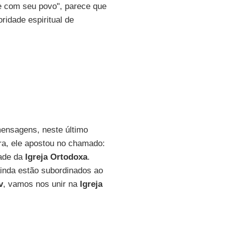
e com seu povo", parece que
ridade espiritual de
mensagens, neste último
ira, ele apostou no chamado:
dade da
Igreja Ortodoxa
.
ainda estão subordinados ao
v
, vamos nos unir na
Igreja