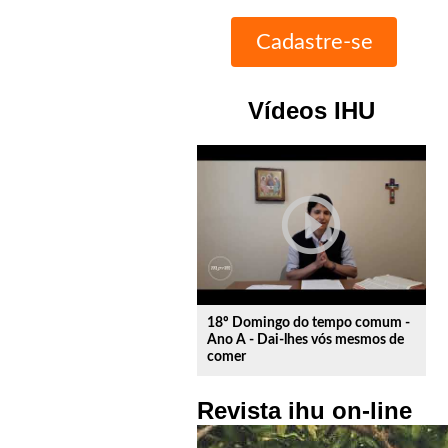
Vídeos IHU
play_circle_outline
18º Domingo do tempo comum -
Ano A - Dai-lhes vós mesmos de
comer
Revista ihu on-line