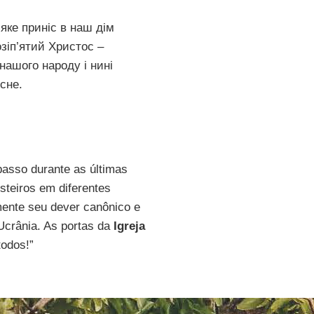
яке приніс в наш дім
озіп’ятий Христос –
нашого народу і нині
есне.
asso durante as últimas
steiros em diferentes
mente seu dever canônico e
 Ucrânia. As portas da
Igreja
todos!”