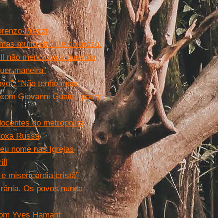
Lorenzo Prezzi
as muito difícil e doloroso.
ill não menciona a questão
uer maneira”
povo”. “Não tenho medo,
 com Giovanni Guaita, padre
docentes do metropolita
odoxa Russa
seu nome nas Igrejas
ll
 misericórdia cristã”
crânia. Os povos nunca
 com Yves Hamant