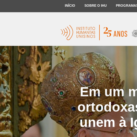
INÍCIO
SOBRE O IHU
PROGRAMA
Em um m
ortodoxas
unem à I