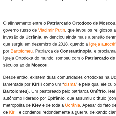
O alinhamento entre o
Patriarcado Ortodoxo de Moscou
governo russo de
Vladimir Putin
, que levou os religiosos 
invasão da
Ucrânia
, evidenciou ainda mais a tensão dent
que surgiu em dezembro de 2018, quando a
Igreja autocé
por
Bartolomeu
, Patriarca de
Constantinopla
, e proclam
Igreja Ortodoxa do mundo, rompeu com o
Patriarcado de
séculos ao de
Moscou
.
Desde então, existem duas comunidades ortodoxas na
Uc
lamentada por
Kirill
como um “
cisma
” e pela qual ele cul
Bartolomeu
). Um pastoreado pelo patriarca
Onúfrio
, lea
autônomo liderado por
Epifânio
, que assumiu o título (co
metropolita de
Kiev
e de toda a
Ucrânia
. Apesar do fato 
de
Kirill
e condenou redondamente a guerra, deixando clar