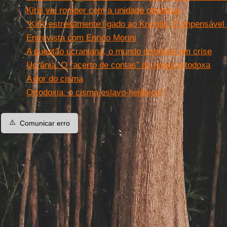
Kirill vai romper com a unidade ortodoxa
“Kirill estreitamente ligado ao Kremlin. É impensável 
Entrevista com Enrico Morini
A questão ucraniana, o mundo ortodoxo em crise
Ucrânia. O “acerto de contas” da Igreja ortodoxa
A dor do cisma
Ortodoxiaː o cisma eslavo-helênico?
⚠️
Comunicar erro