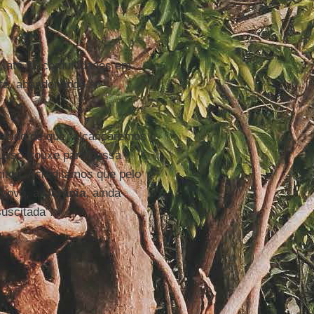
', até 28 comunidades em
nte, abandonando a
ncido de que “alcançaremos
 russo trouxe para nossa
citou. Acreditamos que pelo
 povo, a
Ucrânia
, ainda
suscitada”.