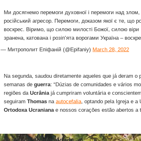
Ми досягнемо перемоги духовної і перемоги над злом, 
російський агресор. Перемоги, доказом якої є те, що р
воскрес. Віримо, що силою милості Божої, силою віри 
зранена, катована і розіп’ята ворогами Україна – воскр
— Митрополит Епіфаній (@Epifaniy)
March 28, 2022
Na segunda, saudou diretamente aqueles que já deram o p
semanas de
guerra
: “Dúzias de comunidades e vários mo
regiões da
Ucrânia
já cumpriram voluntária e consciente
seguiram
Thomas
na
autocefalia
, optando pela Igreja e a
Ortodoxa Ucraniana
e nossos corações estão abertos a 
Mudança de autoridade