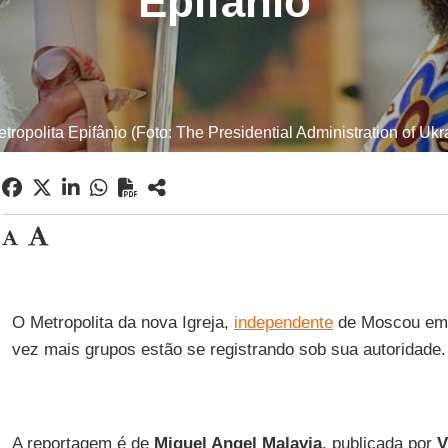
Epifânio
tropolita Epifânio (Foto: The Presidential Administration of 
O Metropolita da nova Igreja,
independente
de Moscou e
vez mais grupos estão se registrando sob sua autoridade.
A reportagem é de
Miguel Angel Malavia
, publicada por
V