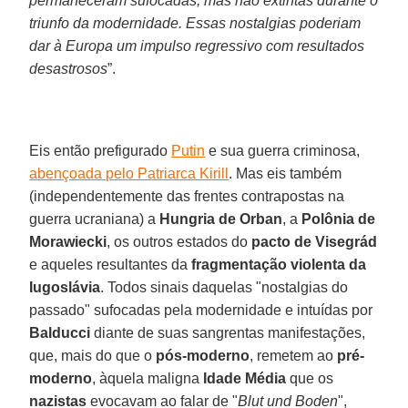
permaneceram sufocadas, mas não extintas durante o
triunfo da modernidade. Essas nostalgias poderiam
dar à Europa um impulso regressivo com resultados
desastrosos
”.
Eis então prefigurado
Putin
e sua guerra criminosa,
abençoada pelo Patriarca Kirill
. Mas eis também
(independentemente das frentes contrapostas na
guerra ucraniana) a
Hungria de Orban
, a
Polônia de
Morawiecki
, os outros estados do
pacto de Visegrád
e aqueles resultantes da
fragmentação violenta da
Iugoslávia
. Todos sinais daquelas "nostalgias do
passado" sufocadas pela modernidade e intuídas por
Balducci
diante de suas sangrentas manifestações,
que, mais do que o
pós-moderno
, remetem ao
pré-
moderno
, àquela maligna
Idade Média
que os
nazistas
evocavam ao falar de "
Blut und Boden
",