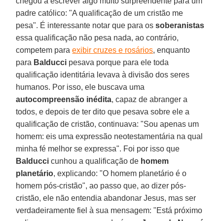
chegou a escrever algo muito surpreendente para um
padre católico: "A qualificação de um cristão me
pesa". É interessante notar que para os
soberanistas
essa qualificação não pesa nada, ao contrário,
competem para
exibir cruzes e rosários
, enquanto
para
Balducci
pesava porque para ele toda
qualificação identitária levava à divisão dos seres
humanos. Por isso, ele buscava uma
autocompreensão inédita
, capaz de abranger a
todos, e depois de ter dito que pesava sobre ele a
qualificação de cristão, continuava: "Sou apenas um
homem: eis uma expressão neotestamentária na qual
minha fé melhor se expressa". Foi por isso que
Balducci
cunhou a qualificação de
homem
planetário
, explicando: "O homem planetário é o
homem pós-cristão", ao passo que, ao dizer pós-
cristão, ele não entendia abandonar Jesus, mas ser
verdadeiramente fiel à sua mensagem: "Está próximo