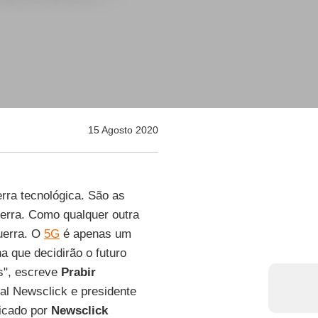
15 Agosto 2020
rra tecnológica. São as
uerra. Como qualquer outra
uerra. O
5G
é apenas um
a que decidirão o futuro
s", escreve
Prabir
rtal Newsclick e presidente
licado por
Newsclick