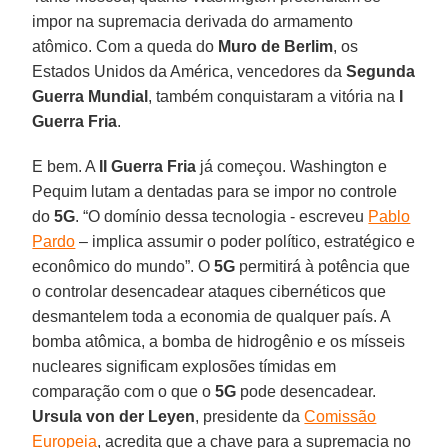
impor na supremacia derivada do armamento
atômico. Com a queda do
Muro
de
Berlim
, os
Estados Unidos da América, vencedores da
Segunda
Guerra Mundial
, também conquistaram a vitória na
I
Guerra Fria
.
E bem. A
II Guerra Fria
já começou. Washington e
Pequim lutam a dentadas para se impor no controle
do
5G
. “O domínio dessa tecnologia - escreveu
Pablo
Pardo
– implica assumir o poder político, estratégico e
econômico do mundo”. O
5G
permitirá à potência que
o controlar desencadear ataques cibernéticos que
desmantelem toda a economia de qualquer país. A
bomba atômica, a bomba de hidrogênio e os mísseis
nucleares significam explosões tímidas em
comparação com o que o
5G
pode desencadear.
Ursula
von
der Leyen
, presidente da
Comissão
Europeia
, acredita que a chave para a supremacia no