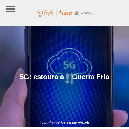
5G: estoura a II Guerra Fria
Foto: Manuel Geissinger/Pexels