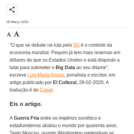
share
06 Março 2020
“O que se debate na luta pelo
5G
é o controle da
economia mundial. Pequim já tem mais reservas em
dólares do que os Estados Unidos e está disposto a
lutar para submeter o
Big
Data
ao seu ditame”,
escreve
Luis María Anson
, jornalista e escritor, em
artigo publicado por
El
Cultural
, 28-02-2020. A
tradução é do
Cepat
.
Eis o artigo.
A
Guerra
Fria
entre os impérios soviético e
estadunidense abalou o mundo por quarenta anos.
Tanto Moscou, quanto Washington pretendiam se