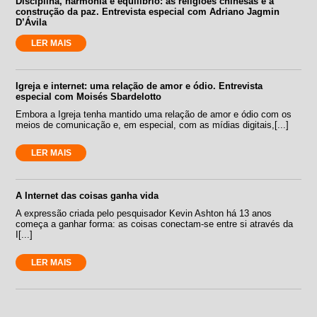
Disciplina, harmonia e equilíbrio: as religiões chinesas e a
construção da paz. Entrevista especial com Adriano Jagmin
D’Ávila
LER MAIS
Igreja e internet: uma relação de amor e ódio. Entrevista
especial com Moisés Sbardelotto
Embora a Igreja tenha mantido uma relação de amor e ódio com os
meios de comunicação e, em especial, com as mídias digitais,[...]
LER MAIS
A Internet das coisas ganha vida
A expressão criada pelo pesquisador Kevin Ashton há 13 anos
começa a ganhar forma: as coisas conectam-se entre si através da
I[...]
LER MAIS