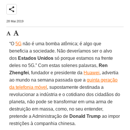
share
28 Mai 2019
“O
5G
não é uma bomba atômica; é algo que
beneficia a sociedade. Não deveríamos ser o alvo
dos
Estados
Unidos
só porque estamos na frente
deles no 5G.” Com estas solenes palavras,
Ren
Zhengfei
, fundador e presidente da
Huawei
, advertia
ao mundo na semana passada que a
quinta geração
da telefonia móvel
, supostamente destinada a
revolucionar a indústria e o cotidiano dos cidadãos do
planeta, não pode se transformar em uma arma de
destruição em massa, como, no seu entender,
pretende a Administração de
Donald Trump
ao impor
restrições à companhia chinesa.