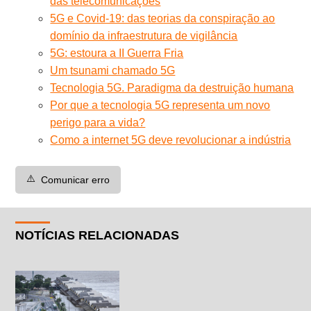
das telecomunicações
5G e Covid-19: das teorias da conspiração ao
domínio da infraestrutura de vigilância
5G: estoura a II Guerra Fria
Um tsunami chamado 5G
Tecnologia 5G. Paradigma da destruição humana
Por que a tecnologia 5G representa um novo
perigo para a vida?
Como a internet 5G deve revolucionar a indústria
⚠️
Comunicar erro
NOTÍCIAS RELACIONADAS