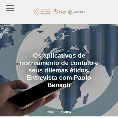
Os aplicativos de
rastreamento de contato e
seus dilemas éticos.
Entrevista com Paolo
Benanti
Imagem: Pixabay