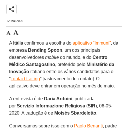
share
12 Mai 2020
A
Itália
confirmou a escolha do
aplicativo “Immuni”
, da
empresa
Bending Spoon
, um dos principais
desenvolvedores
mobile
do mundo, e do
Centro
Médico Santagostino
, preferido pelo
Ministério da
Inovação
italiano entre os vários candidatos para o
“
contact tracing
” [rastreamento de contato]. O
aplicativo deve entrar em operação no mês de maio.
A entrevista é de
Daria Arduini
, publicada
por
Servizio Informazione Religiosa
(
SIR
), 06-05-
2020. A tradução é de
Moisés Sbardelotto
.
Conversamos sobre isso com o
Paolo Benanti
, padre