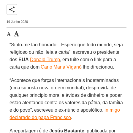
share
19 Junho 2020
“Sinto-me tão honrado... Espero que todo mundo, seja
religioso ou não, leia a carta”, escreveu o presidente
dos
EUA
Donald Trump
, em tuíte com o link para a
carta que dom
Carlo Maria Viganò
lhe direcionou.
“Acontece que forças internacionais indeterminadas
(uma suposta nova ordem mundial), desprovida de
qualquer princípio moral e ávidas de dinheiro e poder,
estão atentando contra os valores da pátria, da família
e do povo”, escreveu o ex-núncio apostólico,
inimigo
declarado do papa Francisco
.
A reportagem é de
Jesús Bastante
, publicada por