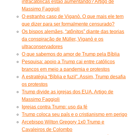
intracatólicas estão aumentando? Artigo de
Massimo Faggioli
O estranho caso de Viganò. O que mais ele tem
que dizer para ser formalmente censurado?
Os bispos alemães, “atônitos” diante das teorias
da conspiração de Müller, Viganò e os
ultraconservadores
O que sabemos do amor de Trump pela Bíblia
Pesquisa: apoio a Trump cai entre católicos
brancos em meio a pandemia e protestos
A estratégia “Bíblia e fuzil”. Assim, Trump desafia
os protestos
Trump divide as igrejas dos EUA. Artigo de
Massimo Faggioli
Igrejas contra Trump: uso da fé
Trump coloca seu país e o cristianismo em perigo
Arcebispo Wilton Gregory 1x0 Trump e
Cavaleiros de Colombo