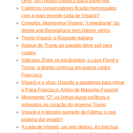
certo, um conflito cósmico paira sobre nós
Católicos conservadores ficarão horrorizados
com a mais recente carta de Viganò?
Complôs. Monsenhor Viganò, “comediante” da
direita anti-Bergogliana sem líderes sérios
Trump-Viganò: o Rasputin italiano
Ataque de Trump ao papado deve sair pela
culatra
Vaticano. Entre os escândalos, o caso Floyd e
Trump, a direita continua em guerra contra
Francisco
Viganò e o vírus. Usando a pandemia para minar
o Papa Francisco. Artigo de Massimo Faggioli
Movimento “Q”: os linhas-duras políticos e
religiosos no coração do governo Trump
Viganò e o terceiro segredo de Fátima: o que
poderia dar errado?
A carta de Viganò, um ano depois. As brechas