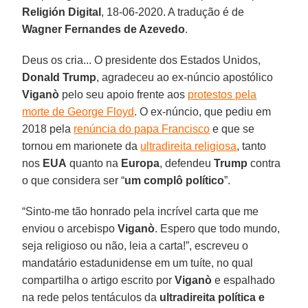
Religión Digital
, 18-06-2020. A tradução é de
Wagner Fernandes de Azevedo
.
Deus os cria... O presidente dos Estados Unidos,
Donald Trump
, agradeceu ao ex-núncio apostólico
Viganò
pelo seu apoio frente aos
protestos pela
morte de George Floyd
. O ex-núncio, que pediu em
2018 pela
renúncia do papa Francisco
e que se
tornou em marionete da
ultradireita religiosa
, tanto
nos
EUA
quanto na
Europa
, defendeu
Trump
contra
o que considera ser “
um complô político
”.
“Sinto-me tão honrado pela incrível carta que me
enviou o arcebispo
Viganò
. Espero que todo mundo,
seja religioso ou não, leia a carta!”, escreveu o
mandatário estadunidense em um tuíte, no qual
compartilha o artigo escrito por
Viganò
e espalhado
na rede pelos tentáculos da
ultradireita política e