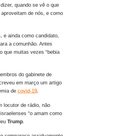
dizer, quando se vê o que
 aproveitam de nós, e como
, e ainda como candidato,
 para a comunhão. Antes
o que muitas vezes “bebia
membros do gabinete de
screveu em março um artigo
emia de
covid-19
.
 locutor de rádio, não
os israelenses “o amam como
ndeu
Trump
.
não comparece assiduamente