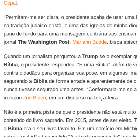
Cepat
.
“Permitam-me ser clara, o presidente acaba de usar uma
na tradição judaico-cristã, e uma das igrejas de minha 
pano de fundo para uma mensagem contrária aos ensina
jornal
The
Washington
Post
,
Mariann Budde
, bispa epis
Quando um jornalista perguntou a
Trump
se o exemplar qu
Bíblia
, o presidente respondeu: “É uma Bíblia”. Além do 
contra cidadãos para organizar sua pose, em algumas im
segurando a
Bíblia
de forma errada e aparentemente de c
nunca tivesse segurado uma antes. “Conformaria-me se a
ironizou
Joe Biden
, em um discurso na terça-feira.
Não é a primeira pista de que o presidente não está muito
conteúdo do livro sagrado. Em 2015, antes de ser eleito,
a
Bíblia
era o seu livro favorito. Em um comício em Michi
entre a multidão tinham lido “A arte da negociação”, seu liv