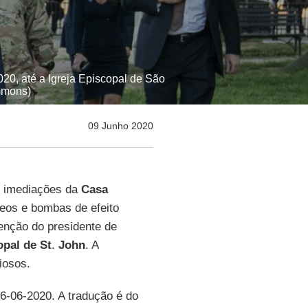
20, até a Igreja Episcopal de São
mmons)
09 Junho 2020
 imediações da
Casa
eos e bombas de efeito
tenção do presidente de
opal de St
.
John
. A
iosos.
06-06-2020. A tradução é do