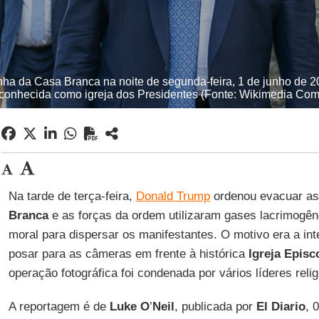
a da Casa Branca na noite de segunda-feira, 1 de junho de 20
 conhecida como igreja dos Presidentes (Fonte: Wikimedia Co
Na tarde de terça-feira,
Donald Trump
ordenou evacuar as
Branca
e as forças da ordem utilizaram gases lacrimogên
moral para dispersar os manifestantes. O motivo era a in
posar para as câmeras em frente à histórica
Igreja Episc
operação fotográfica foi condenada por vários líderes relig
A reportagem é de
Luke
O
’
Neil
, publicada por
El Diario
, 