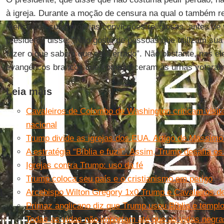
à igreja. Durante a moção de censura na qual o também r
mencionou suas próprias convicções religiosas, antes de 
presidente disse: “Não gosto de pessoas que utilizam sua 
fazer o que sabem que está errado”. Não obstante, nas e
evangélicos brancos que compareceram às urnas votar
Leia mais
Cavaleiros de Colombo de Washington criticam visit
nacional
Trump divide as igrejas dos EUA. Artigo de Massimo 
A estratégia “Bíblia e fuzil”. Assim, Trump desafia os
Igrejas contra Trump: uso da fé
Trump coloca seu país e o cristianismo em perigo
Arcebispo Wilton Gregory 1x0 Trump e Cavaleiros 
Primaz anglicano diz que Trump usou Bíblia e templo p
Todas as vidas não importam até que as vidas negr