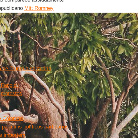
epublicano
Mitt Romney
votar contra
Trump
, o
fé como justificativa para
leições de 2016, 81% dos
am em
Trump
.
a de Trump a santuário
Faggioli
 protestos
de Colombo
ara fins políticos partidários
as importem