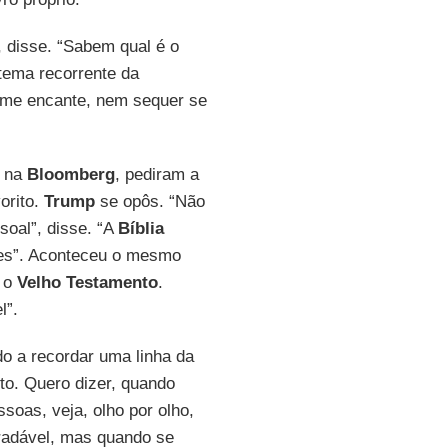
, disse. “Sabem qual é o
 tema recorrente da
” me encante, nem sequer se
o na
Bloomberg
, pediram a
orito.
Trump
se opôs. “Não
soal”, disse. “A
Bíblia
hes”. Aconteceu o mesmo
 o
Velho
Testamento
.
l”.
do a recordar uma linha da
o. Quero dizer, quando
soas, veja, olho por olho,
gradável, mas quando se