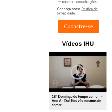
receber comunicações.
Conheça nossa
Política de
Privacidade
.
Vídeos IHU
play_circle_outline
18º Domingo do tempo comum -
Ano A - Dai-lhes vós mesmos de
comer