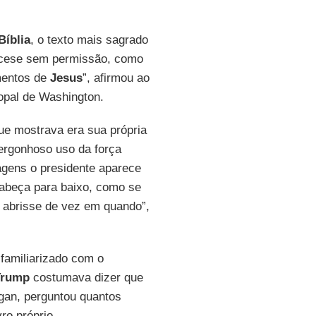
Bíblia
, o texto mais sagrado
diocese sem permissão, como
mentos de
Jesus
”, afirmou ao
copal de Washington.
e mostrava era sua própria
vergonhoso uso da força
agens o presidente aparece
abeça para baixo, como se
 abrisse de vez em quando”,
 familiarizado com o
Trump
costumava dizer que
gan, perguntou quantos
ro próprio.