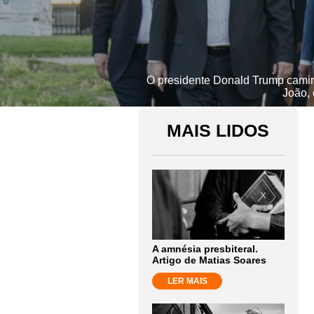
O presidente Donald Trump caminh
João,
MAIS LIDOS
A amnésia presbiteral.
Artigo de Matias Soares
LER MAIS