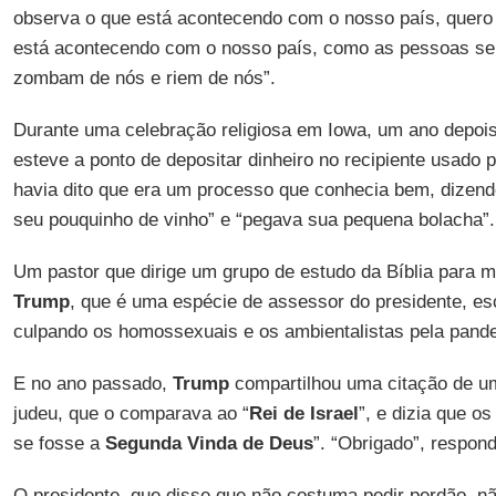
observa o que está acontecendo com o nosso país, quero 
está acontecendo com o nosso país, como as pessoas se
zombam de nós e riem de nós”.
Durante uma celebração religiosa em Iowa, um ano depois
esteve a ponto de depositar dinheiro no recipiente usado
havia dito que era um processo que conhecia bem, dizend
seu pouquinho de vinho” e “pegava sua pequena bolacha”.
Um pastor que dirige um grupo de estudo da Bíblia para 
Trump
, que é uma espécie de assessor do presidente, e
culpando os homossexuais e os ambientalistas pela pand
E no ano passado,
Trump
compartilhou uma citação de um
judeu, que o comparava ao “
Rei de Israel
”, e dizia que 
se fosse a
Segunda Vinda de Deus
”. “Obrigado”, respo
O presidente, que disse que não costuma pedir perdão, 