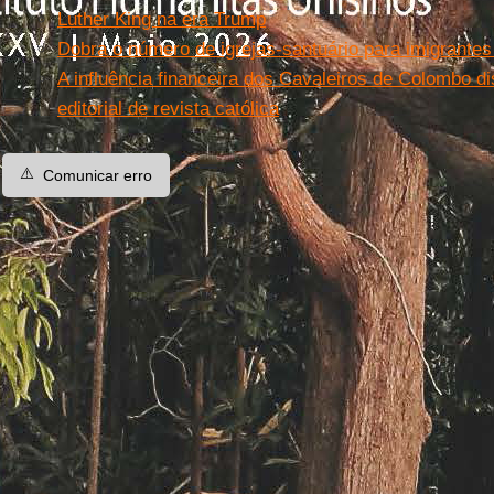
Luther King na era Trump
Dobra o número de igrejas-santuário para imigrantes
A influência financeira dos Cavaleiros de Colombo di
editorial de revista católica
⚠️
Comunicar erro