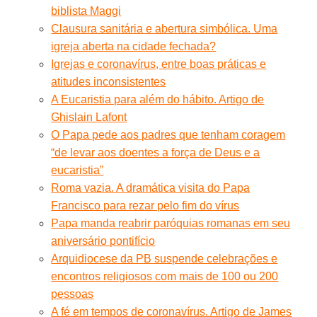
biblista Maggi
Clausura sanitária e abertura simbólica. Uma
igreja aberta na cidade fechada?
Igrejas e coronavírus, entre boas práticas e
atitudes inconsistentes
A Eucaristia para além do hábito. Artigo de
Ghislain Lafont
O Papa pede aos padres que tenham coragem
“de levar aos doentes a força de Deus e a
eucaristia”
Roma vazia. A dramática visita do Papa
Francisco para rezar pelo fim do vírus
Papa manda reabrir paróquias romanas em seu
aniversário pontifício
Arquidiocese da PB suspende celebrações e
encontros religiosos com mais de 100 ou 200
pessoas
A fé em tempos de coronavírus. Artigo de James