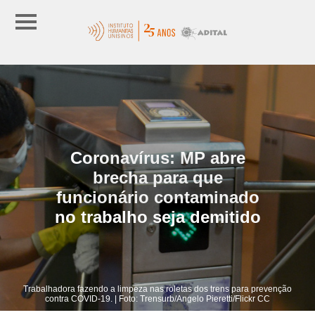
Coronavírus: MP abre
brecha para que
funcionário contaminado
no trabalho seja demitido
Trabalhadora fazendo a limpeza nas roletas dos trens para prevenção
contra COVID-19. | Foto: Trensurb/Angelo Pieretti/Flickr CC