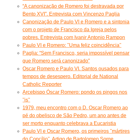
“A canonização de Romero foi destravada por
Bento XVI”. Entrevista com Vincenzo Paglia
Canonização de Paulo VI e Romero e a sintonia
com o projeto de Francisco da Igreja pelos
pobres. Entrevista com Ivanir Antonio Rampon
Paulo VI e Romero: ''Uma feliz coincidência''
Paglia: “Sem Francisco, seria impossível pensar
que Romero será canonizado”
Oscar Romero e Paulo VI. Santos ousados para
tempos de desespero. Editorial de National
Catholic Reporter
Arcebispo Óscar Romero: pondo os pingos nos
''is''
1979, meu encontro com o D. Oscar Romero ao
pé do obelisco de São Pedro, um ano antes de
ser morto enquanto celebrava a Eucaristia
Paulo VI e Oscar Romero, os primeiros ''mártires
do Concílio''. Artigo de Bartolomeo Sorge