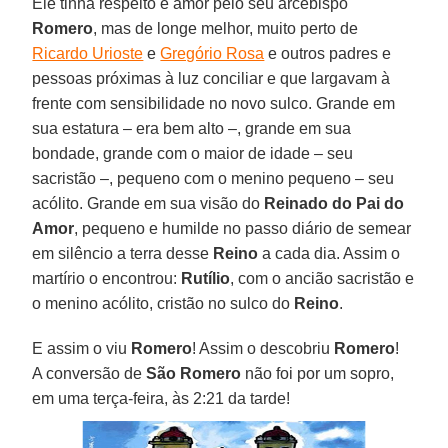
Ele tinha respeito e amor pelo seu arcebispo
Romero
, mas de longe melhor, muito perto de
Ricardo Urioste
e
Gregório Rosa
e outros padres e
pessoas próximas à luz conciliar e que largavam à
frente com sensibilidade no novo sulco. Grande em
sua estatura – era bem alto –, grande em sua
bondade, grande com o maior de idade – seu
sacristão –, pequeno com o menino pequeno – seu
acólito. Grande em sua visão do
Reinado do Pai do
Amor
, pequeno e humilde no passo diário de semear
em silêncio a terra desse
Reino
a cada dia. Assim o
martírio o encontrou:
Rutílio
, com o ancião sacristão e
o menino acólito, cristão no sulco do
Reino
.
E assim o viu
Romero
! Assim o descobriu
Romero
!
A conversão de
São Romero
não foi por um sopro,
em uma terça-feira, às 2:21 da tarde!