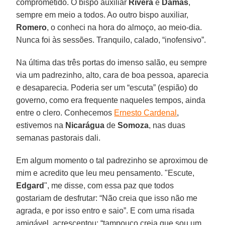
comprometido. O bispo auxiliar
Rivera
e
Damas
,
sempre em meio a todos. Ao outro bispo auxiliar,
Romero
, o conheci na hora do almoço, ao meio-dia.
Nunca foi às sessões. Tranquilo, calado, “inofensivo”.
Na última das três portas do imenso salão, eu sempre
via um padrezinho, alto, cara de boa pessoa, aparecia
e desaparecia. Poderia ser um “escuta” (espião) do
governo, como era frequente naqueles tempos, ainda
entre o clero. Conhecemos
Ernesto Cardenal
,
estivemos na
Nicarágua
de
Somoza
, nas duas
semanas pastorais dali.
Em algum momento o tal padrezinho se aproximou de
mim e acredito que leu meu pensamento. "Escute,
Edgard
", me disse, com essa paz que todos
gostariam de desfrutar: “Não creia que isso não me
agrada, e por isso entro e saio”. E com uma risada
amigável, acrescentou: “tampouco creia que sou um