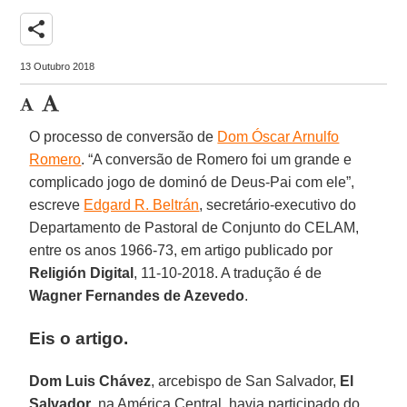
share
13 Outubro 2018
O processo de conversão de
Dom Óscar Arnulfo
Romero
. “A conversão de Romero foi um grande e
complicado jogo de dominó de Deus-Pai com ele”,
escreve
Edgard R. Beltrán
, secretário-executivo do
Departamento de Pastoral de Conjunto do CELAM,
entre os anos 1966-73, em artigo publicado por
Religión Digital
, 11-10-2018. A tradução é de
Wagner Fernandes de Azevedo
.
Eis o artigo.
Dom Luis Chávez
, arcebispo de San Salvador,
El
Salvador
, na América Central, havia participado do