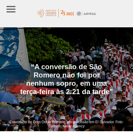
“A conversão de São
Romero não foi por
nenhum sopro, em uma
terça-feira às 2:21 da tarde"
Estandarte de Dom Oscar Romero, em procissão em El Salvador. Foto:
Catholic News Agency