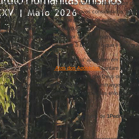
Romano
(‘
ethnè
’, em grego. Os romanos não fizeram disti
por Deus’ [veja Mt 10, 17-20] e povos considerados ‘pagã
considerados ‘gentios’) e que eles têm de cuidar que se
No versículo 18 aparece outro termo muito significativo: 
se submetam com muito temor aos seus patrões (‘
despot
suportar golpes quando se faz o bem, eis o que é uma gra
Termos como ‘
paroikos
’ e ‘
paroikia
’ aparecem em não pouc
primeiros tempos. Os
Atos dos Apóstolos
contam que o di
diante do Sumo Sacerdote, esclarece que Deus declarou 
Abraão
viveriam como
paroikoi
em terra estrangeira, sof
escravos (At 7,6). Paulo consola os cristãos efésios: Voc
moradores na casa de Deus (Ef. 2, 19).
A leitura desses dois primeiros capítulos de
1Pedro
já nos
conclusões: