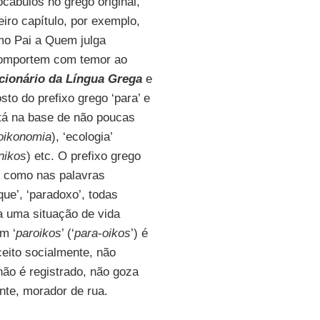
cábulos no grego original,
iro capítulo, por exemplo,
mo Pai a Quem julga
comportem com temor ao
cionário da Língua Grega
e
sto do prefixo grego ‘para’ e
stá na base de não poucas
oikonomia
), ‘ecologia’
nikos
) etc. O prefixo grego
, como nas palavras
que’, ‘paradoxo’, todas
ca uma situação de vida
m ‘
paroikos
’ (‘
para
-
oikos
’) é
ceito socialmente, não
não é registrado, não goza
mente, morador de rua.