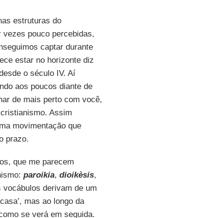
as estruturas do
r vezes pouco percebidas,
nseguimos captar durante
e estar no horizonte diz
 desde o século IV. Aí
ndo aos poucos diante de
ar de mais perto com você,
 cristianismo. Assim
 uma movimentação que
o prazo.
egos, que me parecem
anismo:
paroikia
,
dioikèsis
,
es vocábulos derivam de um
 ‘casa’, mas ao longo da
, como se verá em seguida.