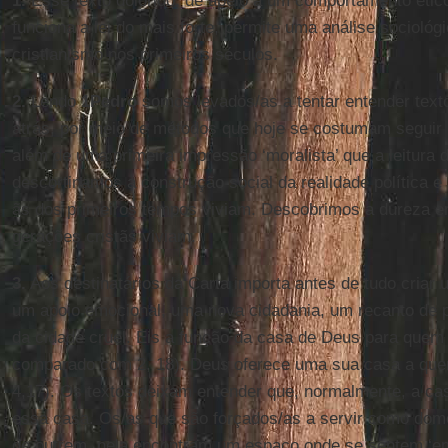
1.
Esse texto dolorido, de apelo a um comportamento éti
funciona a lei do mais forte, permite uma análise sociológ
cristianismo nos primeiros séculos.
2.
Lendo
1Pedro
somos levados/as a tentar entender texto
atrás, por meio de métodos que hoje se costumam seguir 
além de uma primeira impressão ‘moralista’ que a leitura d
descortinamos a construção social da realidade política e
ãs dos primeiros tempos viviam. Descobrimos a dureza e
gerações cristãs viviam.
3.
Aos destinatários da Carta importa antes de tudo criar u
um apoio emocional, uma nova cidadania, um recanto de 
da cidade cruel. Eis a função da casa de Deus para quem
comparado com 2, 18). Deus oferece uma sua casa a que
4,17). Os textos deixam entender que, normalmente, a ca
essa casa. Os/as que são forçados/as a servir como dom
de outrem, nela encontram um espaço onde se sentem ‘em c