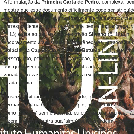
A formulação da
Primeira Carta de Pedro
, complexa, be
mostra que esse documento dificilmente pode ser atribu
Pedro
, como escrevi acima. Provavelmente estamos dian
correspondente erudito, que domina bem a língua grega, 
5, 13) e dita ao seu escravo-escrivão
Silvano
(5, 12) um t
encorajamento a seus/suas conterrâneos/as iletrados/as 
Galácia
, da
Capadócia
, da
Ásia
e
Betúnia
(1, 1), que vi
perseguição, penúria e marginalização, como já indica o pr
aos que vivem dispersos e marginalizados, assim como o 
variadas provas. Assim se explica a expressão ‘tempo de 
citada acima.
Alusões à situação de marginalidade, que os grupos crist
permanentes na Carta. Por exemplo, no capítulo 2 versícu
como ‘
paroikoi
’ sem cidadania, eu os exorto a renunciar à
fazem a guerra contra sua ‘alma’ (sua verdadeira vocação
lê que os ‘
paroikoi
’ cristãos vivem no meio de povos subj