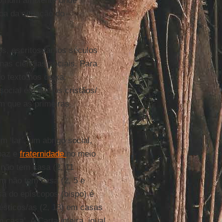
co num ambiente onde
ica da situação do
s, escritos tantos séculos
nas ciências sociais. Para
o texto nos deixa,
 social em que os cristãos/
m que as primeiras
m ‘lar’, um abrigo social,
paz e
fraternidade
no meio
 não tem casa (2, 11
m não tem casa (2, 5 e
sa do epíscopos (bispo) é
ésticos/as (2, 18) em casas
asa’. A Carta inteira, igual