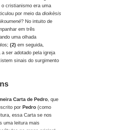
 o cristianismo era uma
articulou por meio da
dioikèsis
ikoumené
? No intuito de
mpanhar em três
ndo uma olhada
ulos;
(2)
em seguida,
 ser adotado pela igreja
istem sinais do surgimento
ens
meira Carta de Pedro
, que
scrito por
Pedro
(como
itura, essa Carta se nos
 uma leitura mais