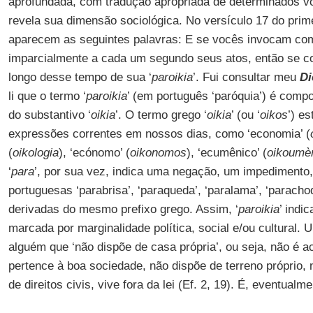
aprofundada, com tradução apropriada de determinados vo
revela sua dimensão sociológica. No versículo 17 do prime
aparecem as seguintes palavras: E se vocês invocam co
imparcialmente a cada um segundo seus atos, então se 
longo desse tempo de sua ‘
paroikia
’. Fui consultar meu
Di
li que o termo ‘
paroikia
’ (em português ‘paróquia’) é compo
do substantivo ‘
oikia
’. O termo grego ‘
oikia
’ (ou ‘
oikos
’) e
expressões correntes em nossos dias, como ‘economia’ (
(
oikologia
), ‘ecónomo’ (
oikonomos
), ‘ecumênico’ (
oikoumè
‘
para
’, por sua vez, indica uma negação, um impedimento
portuguesas ‘parabrisa’, ‘paraqueda’, ‘paralama’, ‘paracho
derivadas do mesmo prefixo grego. Assim, ‘
paroikia
’ indi
marcada por marginalidade política, social e/ou cultural. U
alguém que ‘não dispõe de casa própria’, ou seja, não é a
pertence à boa sociedade, não dispõe de terreno próprio, 
de direitos civis, vive fora da lei (Ef. 2, 19). É, eventual