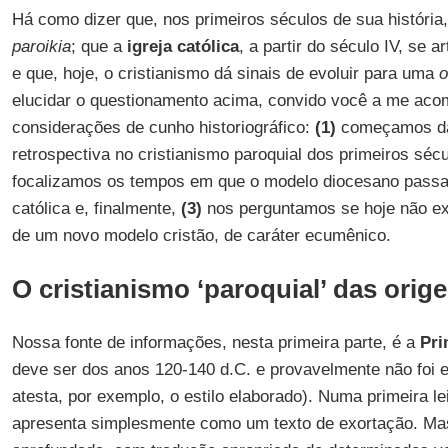
Há como dizer que, nos primeiros séculos de sua história,
paroikia
; que a
igreja católica
, a partir do século IV, se 
e que, hoje, o cristianismo dá sinais de evoluir para uma
o
elucidar o questionamento acima, convido você a me aco
considerações de cunho historiográfico:
(1)
começamos da
retrospectiva no cristianismo paroquial dos primeiros séc
focalizamos os tempos em que o modelo diocesano passa a
católica e, finalmente,
(3)
nos perguntamos se hoje não ex
de um novo modelo cristão, de caráter ecumênico.
O cristianismo ‘paroquial’ das orig
Nossa fonte de informações, nesta primeira parte, é a
Pri
deve ser dos anos 120-140 d.C. e provavelmente não foi e
atesta, por exemplo, o estilo elaborado). Numa primeira le
apresenta simplesmente como um texto de exortação. Mas