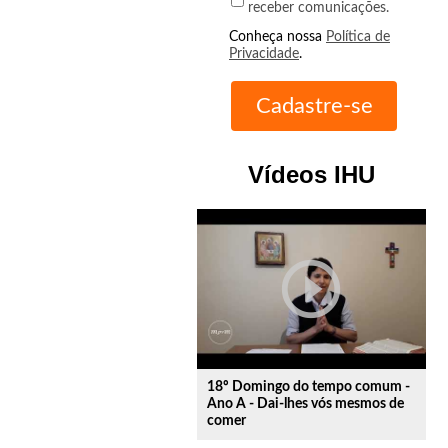
receber comunicações.
Conheça nossa
Política de
Privacidade
.
Vídeos IHU
play_circle_outline
18º Domingo do tempo comum -
Ano A - Dai-lhes vós mesmos de
comer