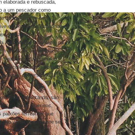
m elaborada e rebuscada,
ído a um pescador como
te do trabalho de um
vive em Roma (na Babilônia:
exto de apoio e
da
Ásia Menor
, do Ponto, da
vem em situação penosa de
imeiro versículo, dirigido
versículo 6: vocês sofrem
paróquia’ do versículo 17,
ãos estão enfrentando, são
lo 11, lemos: Queridos,
s paixões terrestres que
). No versículo seguinte se
ugados pelo
Império