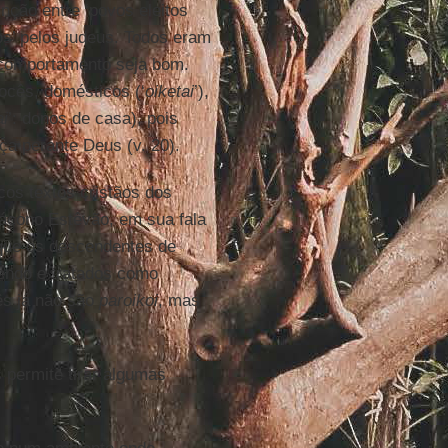
nção entre ‘povos eleitos
os’ pelos judeus. Todos eram
u comportamento seja bom.
Vocês, domésticos (‘
oiketai
’),
ai
’: donos de casa), pois
ça perante Deus (v. 20).
os textos cristãos dos
ácono Estêvão, em sua fala
que os descendentes de
rendo e tratados como
ês já não são
paroikoi
, mas
 permite tirar algumas