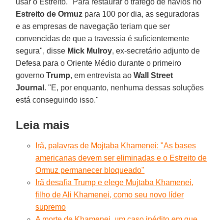
usar o Estreito. "Para restaurar o tráfego de navios no
Estreito de Ormuz
para 100 por dia, as seguradoras
e as empresas de navegação teriam que ser
convencidas de que a travessia é suficientemente
segura", disse
Mick Mulroy
, ex-secretário adjunto de
Defesa para o Oriente Médio durante o primeiro
governo
Trump
, em entrevista ao
Wall Street
Journal
. "E, por enquanto, nenhuma dessas soluções
está conseguindo isso."
Leia mais
Irã, palavras de Mojtaba Khamenei: "As bases
americanas devem ser eliminadas e o Estreito de
Ormuz permanecer bloqueado"
Irã desafia Trump e elege Mujtaba Khamenei,
filho de Ali Khamenei, como seu novo líder
supremo
A morte de Khamenei, um caso inédito em que