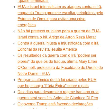
“quase terminada”
EUA e Israel intensificam os ataques contra o Irã,
enquanto Trump promete escoltar petroleiros pelo
Estreito de Ormuz para evitar uma crise
energética
Não há pretexto ou plano para a guerra de EUA-
Israel contra o Irã. Artigo de Arron Reza Merat
Contra a guerra injusta e injustificada com o Irã.
Editorial da revista jesuíta America
Os resultados da guerra com o Irã "podem ser
piores" do que os do Iraque, afirma Mary Ellen
O'Connell, professora da Faculdade de Direito de
Notre Dame - EUA
Programa atômico do Irã foi criado pelos EUA
que hoje lança “Fúria Épica” sobre o país
Dez dias para desarmar o regime iraniano ou a
guerra será sem fim. Artigo de Gianluca Di Feo
O governo Trump está fazendo declarações