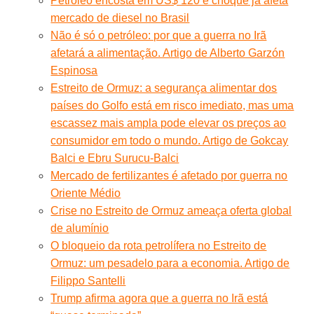
Petróleo encosta em US$ 120 e choque já afeta
mercado de diesel no Brasil
Não é só o petróleo: por que a guerra no Irã
afetará a alimentação. Artigo de Alberto Garzón
Espinosa
Estreito de Ormuz: a segurança alimentar dos
países do Golfo está em risco imediato, mas uma
escassez mais ampla pode elevar os preços ao
consumidor em todo o mundo. Artigo de Gokcay
Balci e Ebru Surucu-Balci
Mercado de fertilizantes é afetado por guerra no
Oriente Médio
Crise no Estreito de Ormuz ameaça oferta global
de alumínio
O bloqueio da rota petrolífera no Estreito de
Ormuz: um pesadelo para a economia. Artigo de
Filippo Santelli
Trump afirma agora que a guerra no Irã está