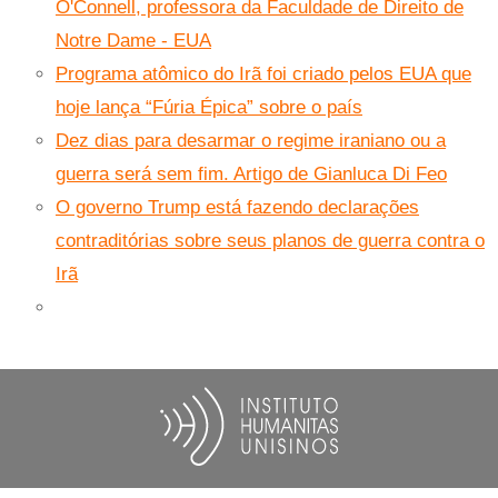
O'Connell, professora da Faculdade de Direito de
Notre Dame - EUA
Programa atômico do Irã foi criado pelos EUA que
hoje lança “Fúria Épica” sobre o país
Dez dias para desarmar o regime iraniano ou a
guerra será sem fim. Artigo de Gianluca Di Feo
O governo Trump está fazendo declarações
contraditórias sobre seus planos de guerra contra o
Irã