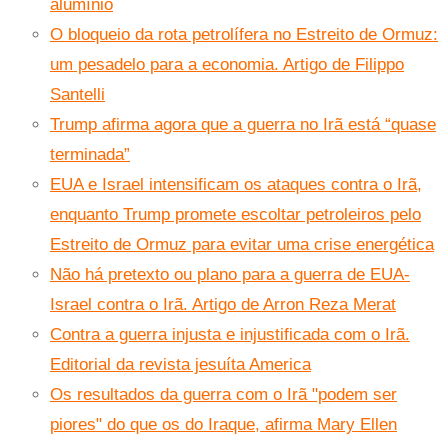
alumínio
O bloqueio da rota petrolífera no Estreito de Ormuz:
um pesadelo para a economia. Artigo de Filippo
Santelli
Trump afirma agora que a guerra no Irã está “quase
terminada”
EUA e Israel intensificam os ataques contra o Irã,
enquanto Trump promete escoltar petroleiros pelo
Estreito de Ormuz para evitar uma crise energética
Não há pretexto ou plano para a guerra de EUA-
Israel contra o Irã. Artigo de Arron Reza Merat
Contra a guerra injusta e injustificada com o Irã.
Editorial da revista jesuíta America
Os resultados da guerra com o Irã "podem ser
piores" do que os do Iraque, afirma Mary Ellen