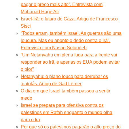
pagar o preço mais alto”. Entrevista com
Mohanad Hage Ali
Israel-Irã: o futuro de Gaza. Artigo de Francesco
Sisci
“Todos erram, também Israel. As guerras são uma
loucura. Mas eu aponto o dedo contra o Irã”.
Entrevista com Nasrin Sotoudeh
“Um Netanyahu em plena fuga para a frente vai
responder ao Irã, e apenas os EUA podem evitar
o pior”
Netanyahu: o plano louco para derrubar os
aiatolás. Artigo de Gad Lerner
O dia em que Israel também passou a sentir
medo
Israel se prepara para ofensiva contra os
palestinos em Rafah enquanto o mundo olha
para o Irã
Por que só os palestinos pagarão o alto preço do