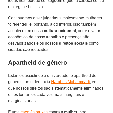
todas nós, porque conseguem erguer a cabeça contra
um regime belicista.
Continuamos a ser julgadas simplesmente mulheres
“diferentes” e, portanto, algo inferior. Isso também
acontece em nossa
cultura ocidental
, onde o valor
econômico de nosso trabalho e presença são
desvalorizados e os nossos
direitos sociais
como
cidadãs são reduzidos.
Apartheid de gênero
Estamos assistindo a um verdadeiro apartheid de
gênero, como denuncia
Narghes Mohammadi
, em
que nossos direitos são sistematicamente eliminados
e nos tornamos cada vez mais marginais e
marginalizadas.
É uma
caça às bruxas
contra a
mulher livre
,