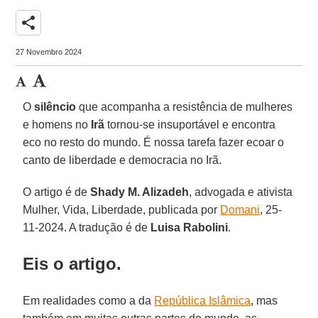
share
27 Novembro 2024
O
silêncio
que acompanha a resistência de mulheres
e homens no
Irã
tornou-se insuportável e encontra
eco no resto do mundo. É nossa tarefa fazer ecoar o
canto de liberdade e democracia no Irã.
O artigo é de
Shady M. Alizadeh
, advogada e ativista
Mulher, Vida, Liberdade, publicada por
Domani
, 25-
11-2024. A tradução é de
Luisa Rabolini
.
Eis o artigo.
Em realidades como a da
República Islâmica
, mas