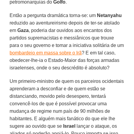
petromonarquias do
Golfo
.
Então a pergunta dramática torna-se: um
Netanyahu
reduzido ao aventureirismo depois de ter-se atolado
em
Gaza
, poderia dar ouvidos aos encantos dos
partidos supremacistas e messiânicos que trouxe
para o seu governo e tomar a iniciativa solitária de um
bombardeio em massa sobre o Irã
? E em tal caso,
obedecer-lhe-ia o Estado-Maior das forças armadas
israelenses, onde o seu descrédito é absoluto?
Um primeiro-ministro de quem os parceiros ocidentais
aprenderam a desconfiar e de quem estão se
distanciando, movido pelo desespero, tentará
convencê-los de que é possível provocar uma
mudança de regime num país de 90 milhões de
habitantes. E alguém mais fanático do que ele lhe
sugere ao ouvido que se
Israel
lançar o ataque, os
aliados só poderão apoiá-lo. Pouco importa se isso