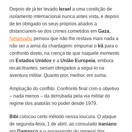
Depois de já ter levado
Israel
a uma condição de
isolamento internacional nunca antes vista, e depois
de ter obrigado os seus próprios aliados a
distanciarem-se dos crimes cometidos em
Gaza
,
Netanyahu
pensou que não lhe restava mais nada a
não ser a arma da chantagem: empurrar o
Irã
para o
confronto direto, na crença de que naquele momento
os
Estados Unidos
e a
União Europeia
, embora
recalcitrantes, seriam obrigados a segui-lo na
aventura militar. Quanto pior, melhor, em suma.
Ampliação do conflito. Confronto final com o objetivo
– nada menos – da derrubada pela via militar do
regime dos aiatolás no poder desde 1979.
Bibi
colocou certo método nessa loucura. O ataque
de segunda-feira, 1 de abril, ao consulado
iraniano
em
Damasco
e o assassinato do general dos