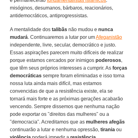
e permanecerão
fundamentalistas islâmicos
:
misóginos, desumanos, bárbaros, reacionários,
antidemocráticos, antiprogressistas.
A mentalidade dos
talibãs
não mudou e
nunca
mudará
. Continuaremos a lutar por um
Afeganistão
independente, livre, secular, democrático e justo.
Essas aspirações parecem muito difíceis de realizar
porque estamos cercados por inimigos
poderosos
,
que têm seus próprios interesses a cumprir. As
forças
democráticas
sempre foram eliminadas e isso torna
nossa luta ainda mais difícil, mas estamos
convencidas de que a resistência existe, ela se
tornará mais forte e as próximas gerações acabarão
vencendo. Sempre dissemos que nenhuma nação
pode exportar os "direitos das mulheres" ou a
"democracia". Acreditamos que as
mulheres afegãs
continuarão a lutar e nenhuma opressão,
tirania
ou
violência
poderá impedir a
resistência
.