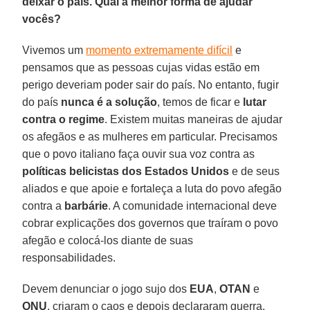
deixar o país. Qual a melhor forma de ajudar
vocês?
Vivemos um
momento extremamente difícil
e
pensamos que as pessoas cujas vidas estão em
perigo deveriam poder sair do país. No entanto, fugir
do país
nunca é a solução
, temos de ficar e
lutar
contra o regime
. Existem muitas maneiras de ajudar
os afegãos e as mulheres em particular. Precisamos
que o povo italiano faça ouvir sua voz contra as
políticas belicistas dos Estados Unidos
e de seus
aliados e que apoie e fortaleça a luta do povo afegão
contra a
barbárie
. A comunidade internacional deve
cobrar explicações dos governos que traíram o povo
afegão e colocá-los diante de suas
responsabilidades.
Devem denunciar o jogo sujo dos
EUA
,
OTAN
e
ONU
, criaram o caos e depois declararam guerra.