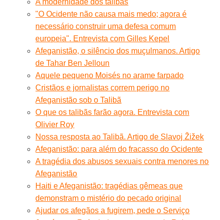
A modernidade dos talibãs
"O Ocidente não causa mais medo; agora é
necessário construir uma defesa comum
europeia". Entrevista com Gilles Kepel
Afeganistão, o silêncio dos muçulmanos. Artigo
de Tahar Ben Jelloun
Aquele pequeno Moisés no arame farpado
Cristãos e jornalistas correm perigo no
Afeganistão sob o Talibã
O que os talibãs farão agora. Entrevista com
Olivier Roy
Nossa resposta ao Talibã. Artigo de Slavoj Žižek
Afeganistão: para além do fracasso do Ocidente
A tragédia dos abusos sexuais contra menores no
Afeganistão
Haiti e Afeganistão: tragédias gêmeas que
demonstram o mistério do pecado original
Ajudar os afegãos a fugirem, pede o Serviço