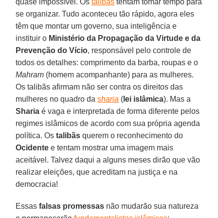
quase impossível. Os
talibãs
tentam tomar tempo para
se organizar. Tudo aconteceu tão rápido, agora eles
têm que montar um governo, sua inteligência e
instituir o
Ministério da Propagação da Virtude e da
Prevenção do Vício
, responsável pelo controle de
todos os detalhes: comprimento da barba, roupas e o
Mahram
(homem acompanhante) para as mulheres.
Os talibãs afirmam não ser contra os direitos das
mulheres no quadro da
sharia
(
lei islâmica
). Mas a
Sharia
é vaga e interpretada de forma diferente pelos
regimes islâmicos de acordo com sua própria agenda
política. Os
talibãs
querem o reconhecimento do
Ocidente
e tentam mostrar uma imagem mais
aceitável. Talvez daqui a alguns meses dirão que vão
realizar eleições, que acreditam na justiça e na
democracia!
Essas
falsas promessas
não mudarão sua natureza