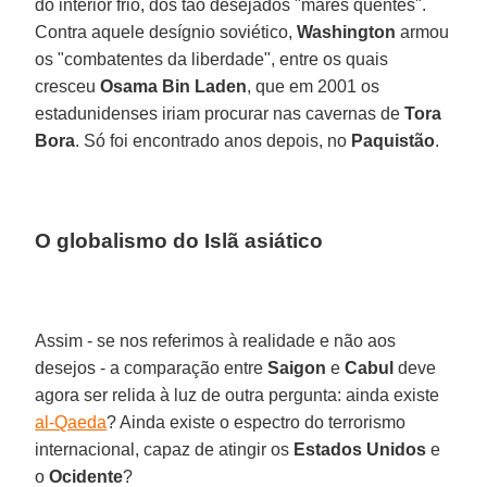
do interior frio, dos tão desejados "mares quentes".
Contra aquele desígnio soviético,
Washington
armou
os "combatentes da liberdade", entre os quais
cresceu
Osama Bin Laden
, que em 2001 os
estadunidenses iriam procurar nas cavernas de
Tora
Bora
. Só foi encontrado anos depois, no
Paquistão
.
O globalismo do Islã asiático
Assim - se nos referimos à realidade e não aos
desejos - a comparação entre
Saigon
e
Cabul
deve
agora ser relida à luz de outra pergunta: ainda existe
al-Qaeda
? Ainda existe o espectro do terrorismo
internacional, capaz de atingir os
Estados Unidos
e
o
Ocidente
?