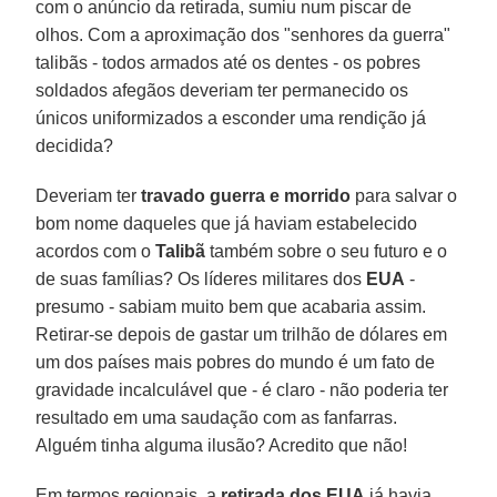
com o anúncio da retirada, sumiu num piscar de
olhos. Com a aproximação dos "senhores da guerra"
talibãs - todos armados até os dentes - os pobres
soldados afegãos deveriam ter permanecido os
únicos uniformizados a esconder uma rendição já
decidida?
Deveriam ter
travado guerra e morrido
para salvar o
bom nome daqueles que já haviam estabelecido
acordos com o
Talibã
também sobre o seu futuro e o
de suas famílias? Os líderes militares dos
EUA
-
presumo - sabiam muito bem que acabaria assim.
Retirar-se depois de gastar um trilhão de dólares em
um dos países mais pobres do mundo é um fato de
gravidade incalculável que - é claro - não poderia ter
resultado em uma saudação com as fanfarras.
Alguém tinha alguma ilusão? Acredito que não!
Em termos regionais, a
retirada dos EUA
já havia