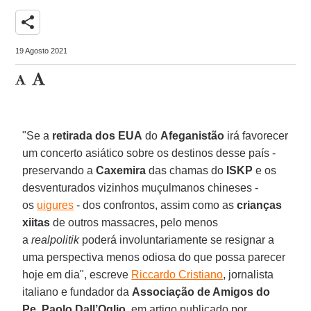
share
19 Agosto 2021
"Se a
retirada dos EUA
do
Afeganistão
irá favorecer
um concerto asiático sobre os destinos desse país -
preservando a
Caxemira
das chamas do
ISKP
e os
desventurados vizinhos muçulmanos chineses -
os
uigures
- dos confrontos, assim como as
crianças
xiitas
de outros massacres, pelo menos
a
realpolitik
poderá involuntariamente se resignar a
uma perspectiva menos odiosa do que possa parecer
hoje em dia", escreve
Riccardo Cristiano
, jornalista
italiano e fundador da
Associação de Amigos do
Pe. Paolo Dall’Oglio
, em artigo publicado por