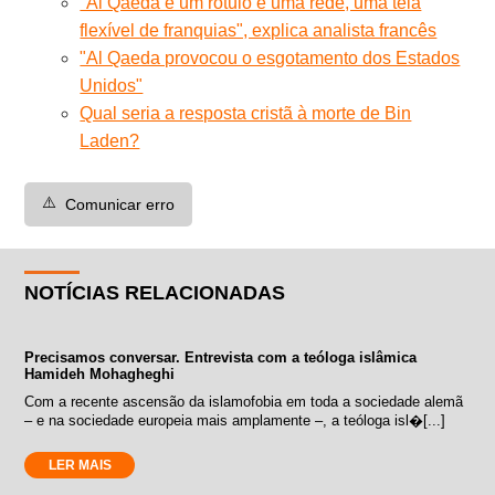
"Al Qaeda é um rótulo e uma rede, uma teia
flexível de franquias", explica analista francês
"Al Qaeda provocou o esgotamento dos Estados
Unidos"
Qual seria a resposta cristã à morte de Bin
Laden?
⚠️
Comunicar erro
NOTÍCIAS RELACIONADAS
Precisamos conversar. Entrevista com a teóloga islâmica
Hamideh Mohagheghi
Com a recente ascensão da islamofobia em toda a sociedade alemã
– e na sociedade europeia mais amplamente –, a teóloga isl�[...]
LER MAIS