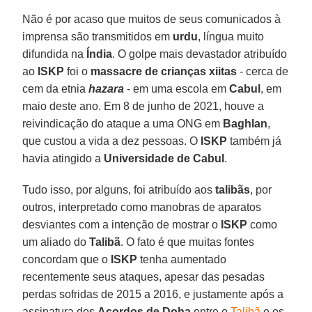
Não é por acaso que muitos de seus comunicados à
imprensa são transmitidos em
urdu
, língua muito
difundida na
Índia
. O golpe mais devastador atribuído
ao
ISKP
foi o
massacre de crianças xiitas
- cerca de
cem da etnia
hazara
- em uma escola em
Cabul
, em
maio deste ano. Em 8 de junho de 2021, houve a
reivindicação do ataque a uma ONG em
Baghlan
,
que custou a vida a dez pessoas. O
ISKP
também já
havia atingido a
Universidade de Cabul
.
Tudo isso, por alguns, foi atribuído aos
talibãs
, por
outros, interpretado como manobras de aparatos
desviantes com a intenção de mostrar o
ISKP
como
um aliado do
Talibã
. O fato é que muitas fontes
concordam que o
ISKP
tenha aumentado
recentemente seus ataques, apesar das pesadas
perdas sofridas de 2015 a 2016, e justamente após a
assinatura dos
Acordos de Doha
entre o
Talibã
e os