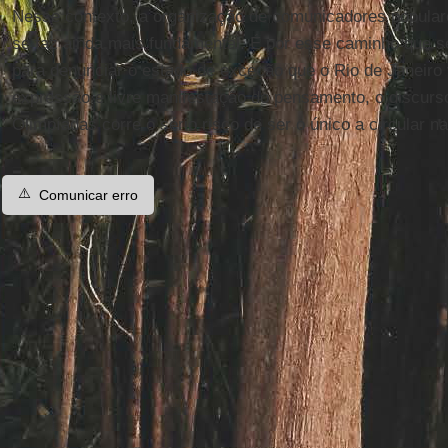
Nesse contexto, a organização de comunicadores popular
se faz ainda mais fundamental. É por esse caminho que s
para denunciar o estado de exceção que o Rio de Janeiro 
expressão e livre manifestação do pensamento, o discurso
Olimpíadas corre o sério risco de ser o único a circular n
⚠️
Comunicar erro