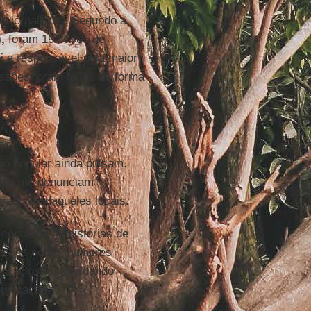
a jornalistas. Segundo a
,
foram 19 casos de
oi a responsável pela maior
ssões foram feitas de forma
ão popular ainda pulsam.
tódromo denunciam
radores daqueles locais.
 contando as histórias de
cações sobre mulheres
a Exclusão, abordando
municação.