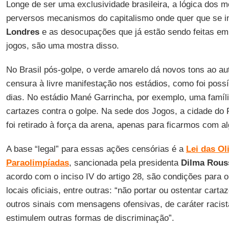
Longe de ser uma exclusividade brasileira, a lógica dos
perversos mecanismos do capitalismo onde quer que se in
Londres
e as desocupações que já estão sendo feitas e
jogos, são uma mostra disso.
No Brasil pós-golpe, o verde amarelo dá novos tons ao a
censura à livre manifestação nos estádios, como foi poss
dias. No estádio Mané Garrincha, por exemplo, uma família
cartazes contra o golpe. Na sede dos Jogos, a cidade do 
foi retirado à força da arena, apenas para ficarmos com 
A base “legal” para essas ações censórias é a
Lei das Ol
Paraolimpíadas
, sancionada pela presidenta
Dilma
Rous
acordo com o inciso IV do artigo 28, são condições para
locais oficiais, entre outras: “não portar ou ostentar cart
outros sinais com mensagens ofensivas, de caráter racis
estimulem outras formas de discriminação”.