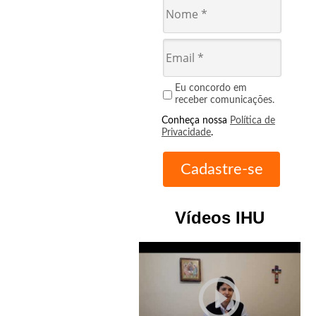
Eu concordo em
receber comunicações.
Conheça nossa
Política de
Privacidade
.
Vídeos IHU
play_circle_outline