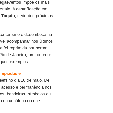
 megaeventos impõe os mais
stale. A gentrificação em
m
Tóquio
, sede dos próximos
utoritarismo e desemboca na
ível acompanhar nos últimos
 foi reprimida por portar
Rio de Janeiro, um torcedor
alguns exemplos.
impíadas e
seff
no dia 10 de maio. De
 o acesso e permanência nos
azes, bandeiras, símbolos ou
ta ou xenófobo ou que