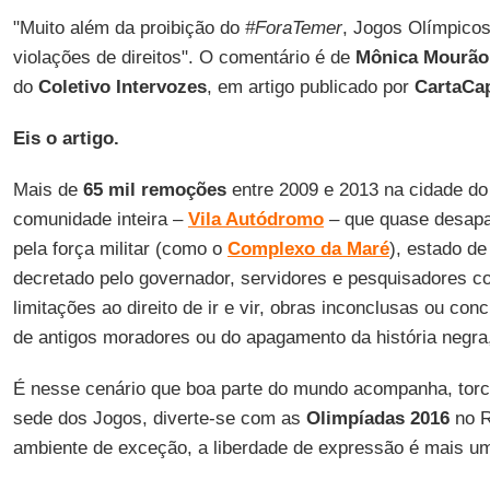
"Muito além da proibição do
#ForaTemer
, Jogos Olímpico
violações de direitos". O comentário é de
Mônica
Mourão
do
Coletivo Intervozes
, em artigo publicado por
CartaCap
Eis o artigo.
Mais de
65 mil remoções
entre 2009 e 2013 na cidade do
comunidade inteira –
Vila Autódromo
– que quase desapa
pela força militar (como o
Complexo da Maré
), estado de
decretado pelo governador, servidores e pesquisadores 
limitações ao direito de ir e vir, obras inconclusas ou con
de antigos moradores ou do apagamento da história negra,
É nesse cenário que boa parte do mundo acompanha, tor
sede dos Jogos, diverte-se com as
Olimpíadas 2016
no R
ambiente de exceção, a liberdade de expressão é mais um 