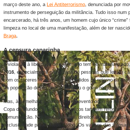
março deste ano, a
Lei Antiterrorismo
, denunciada por m
instrumento de perseguição da militância. Tudo isso num
encarcerado, há três anos, um homem cujo único “crime” fo
limpeza no local de uma manifestação, além de ter nasci
Braga
.
A censura canarinha
A violação à liberdade de expressão tem se materializado
2016
, especialmente na retirada de pessoas que levam c
com os dizeres
#ForaTemer
ou pedidos de retorno da demo
da população desde que se instalou o governo golpista.
Mas, à semelhança de outro megaevento ocorrido no Rio d
Copa do Mundo, os Jogos Olímpicos também reforçam a 
comunicação. Nos dois casos, os direitos de transmissã
exclusividade para a Rede Globo. Os valores das transaç