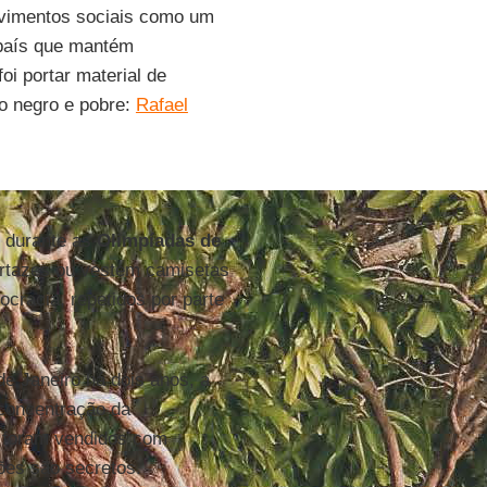
ovimentos sociais como um
 país que mantém
i portar material de
do negro e pobre:
Rafael
, durante as
Olimpíadas de
artazes ou vestem camisetas
cracia, repetidos por parte
e Janeiro há dois anos, a
concentração da
o foram vendidos com
ões são secretos.