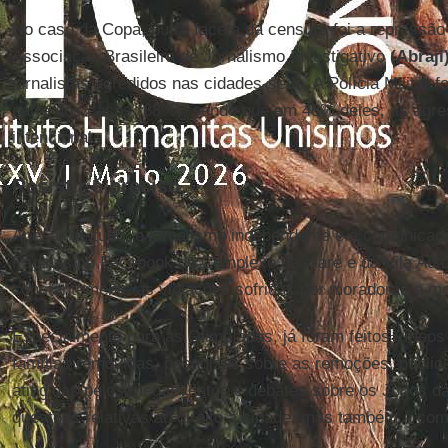
No caso da Copa, outra faceta da censura foi a repressão 
Associação Brasileira de Jornalismo Investigativo
(Abraji)
jornalistas agredidos nas cidades-sede. A Polícia Militar f
parte dos casos (88%), sendo que em 46% deles, as agre
intencional.
Resistir é preciso
Apesar de tudo, o jornalismo independente e a comunicaç
Páginas no Facebook do Complexo da Maré e da Vila Au
constantemente as violações sofridas por moradoras e mo
Especialmente para as Olimpíadas, já foram feitos vídeos
famílias removidas, pesquisas sobre as remoções, publi
atingidas pelos megaeventos e debates sobre os Jogos d
questões relativas ao direito à cidade, mas também à co