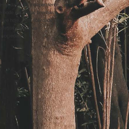
es e da mídia independente
e pode encontrar brechas
vive hoje. Sem liberdade de
 festivo sobre as
a sociedade.