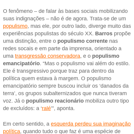
O fenômeno – de falar às bases sociais mobilizando
suas indignações – não é de agora. Trata-se de um
populismo
, mas ele, por outro lado, diverge muito das
experiências populistas do século XX.
Barros
propõe
uma distinção, entre o
populismo corrente
nas
redes socais e em parte da imprensa, orientado a
uma
transgressão conservadora
, e o
populismo
emancipatório
. “Mas o populismo vai além do estilo.
Ele é transgressivo porque traz para dentro da
política quem estava à margem. O populismo
emancipatório sempre buscou incluir os ‘danados da
terra’, os grupos subalternizados que nunca tiveram
voz. Já o
populismo reacionário
mobiliza outro tipo
de excluídos: a ‘
ralé
’”, aponta.
Em certo sentido, a
esquerda perdeu sua imaginação
política
, quando tudo o que faz é uma espécie de