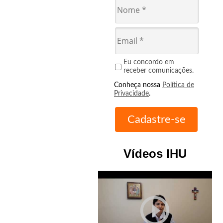
Eu concordo em
receber comunicações.
Conheça nossa
Política de
Privacidade
.
Vídeos IHU
play_circle_outline