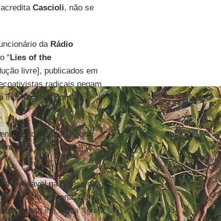
 acredita
Cascioli
, não se
funcionário da
Rádio
o “
Lies of the
dução livre], publicados em
ecoativistas radicais negam
ma incompatível com a
entalismo secular. Agora,
a em seus níveis
 e inviolável na defesa da
eveu ele esta semana. Com
o o momento em que a “Igreja