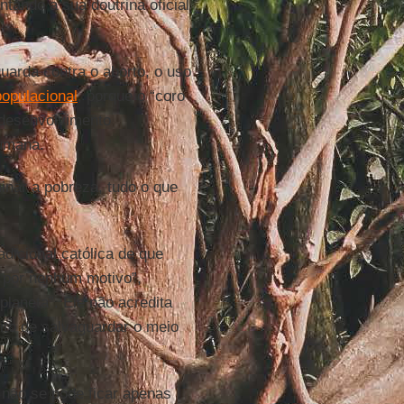
ntando a sua doutrina oficial
guarda contra o aborto, o uso
populacional
, porque o “coro
 desenvolvimento
humana.
inar a pobreza, tudo o que
radicional católica de que
a por nenhum motivo”,
laneta”. Ele não acredita
uito de salvaguardar o meio
não se pode ficar apenas