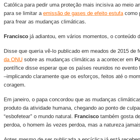
Católica para pedir uma proteção mais incisiva ao meio am
para se limitar a
emissão de gases de efeito estufa
como p
para frear as mudanças climáticas.
Francisco
já adiantou, em vários momentos, o conteúdo 
Disse que queria vê-lo publicado em meados de 2015 de f
da ONU
sobre as mudanças climáticas a acontecer em
Pa
pontífice disse esperar que os países reunidos no evento
–implicando claramente que os esforços, feitos até o mom
coragem.
Em janeiro, o papa concordou que as mudanças climáticas
produto da atividade humana, chegando ao ponto de culpa
“esbofetear” o mundo natural.
Francisco
também gosta de
perdoa, o homem às vezes perdoa, mas a natureza jamai
Antes mesmo de ser publicada a encíclica já está receben