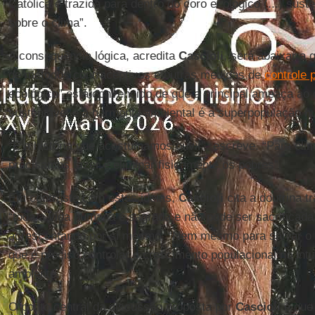
Católica é trazida para dentro do coro ecológico (...) suste
sobre o clima”.
A consequência lógica, acredita
Cascioli
, será abaixar a 
de métodos contraceptivos e outras medidas de
controle 
ecológico” está convencido de que a principal ameaça ao
sustentável e à harmonia ambiental é a superpopulação 
“É a história que acostumamos ouvir”, escreve. “Para elim
precisamos fazer é eliminar fisicamente os pobres”.
Em contraste com estas ideias,
Cascioli
cita a doutrina t
“toda a vida humana é sagrada e não pode ser sacrificad
acrescentando por si mesmo: “Nem mesmo para salvar o p
que é preciso controlar o crescimento populacional no int
ambiente.
O ponto central da discussão proposta por
Cascioli
é que 