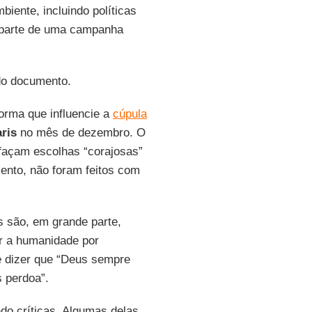
biente, incluindo políticas
arte de uma campanha
do documento.
orma que influencie a
cúpula
ris
no mês de dezembro. O
 façam escolhas “corajosas”
ento, não foram feitos com
 são, em grande parte,
r a humanidade por
 dizer que “Deus sempre
s perdoa”.
do críticas. Algumas delas