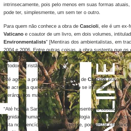
intrinsecamente, pois pelo menos em suas formas atuais,
pode ter, simplesmente, um sem ter o outro.
Para quem não conhece a obra de
Cascioli
, ele é um ex-
Vaticano
e coautor de um livro, em dois volumes, intitulad
Environmentalists
” [Mentiras dos ambientalistas, em tra
2004 e 2006. Entre outras coisas, a obra sustenta que os 
o status espiritual singular dos seres humanos numa for
ortodoxia cristã.
Até agora, a principal preocupação de
Cascioli
era o ambi
ele acredita que estas forças estão se infiltrando na Igrej
hierárquicos mais altos.
“Até hoje, a Santa Sé sempre representou o obstáculo final
dignidade humana contra uma ideologia globalista”, escr
esta nova encíclica papal, disse ele, pode estar chegand