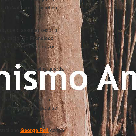
ra do Vaticano, prometida
s do que o assunto sexo, o
 a Igreja. Se
Francisco
poderá estabelecer novos
 nova contra a velha guarda
ditam que este
ulo para a verdadeira
es é fundamental para se
straliano
George Pell
com a