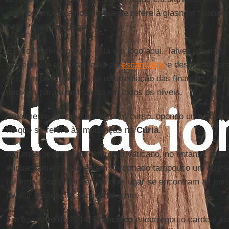
que nos encontramos no que se refere à glasnost financei
pelo Papa
Francisco
.
É difícil dizer o quanto está em jogo aqui. Talvez até mai
dinheiro é a principal fonte de
escândalos
e desilusão para
fizer um bom trabalho na reformulação das finanças, ele 
padrões para a instituição em todos os níveis.
Atualmente, há uma batalha em curso, opondo uma equipe
no que se refere às mudanças na
Cúria
.
Algumas pessoas de dentro do Vaticano, no entanto, acre
enquadramento não é nem apropriado tampouco um obstác
reforma. Compreender em que lugar se encontram as part
avaliar a situação adequadamente.
Em fevereiro de 2014,
Francisco
encarregou o cardeal au