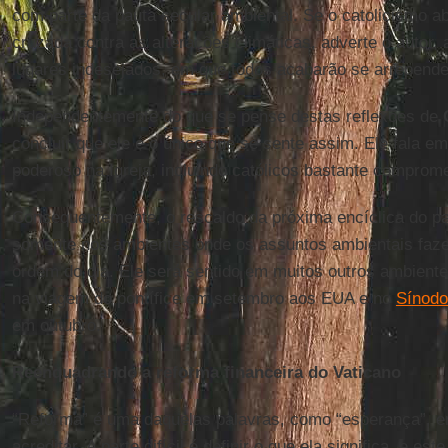
com parte da pauta secular ambiental. Se o catolicismo ab
cruzada contra as alterações climáticas, adverte o autor, 
lugares indesejados, em que todos acabarão se arrepend
Independentemente do que se pense destas reflexões de
concluir que ele é o único que se sente assim. Ele fala 
poderoso na Igreja, incluindo católicos bastante comprom
Consequentemente, o rescaldo da próxima encíclica do pa
somente nos ambientes onde os assuntos ambientais fazem
ordem do dia. Ele será sentido em muitos outros ambiente
na viagem do pontífice em setembro aos EUA e no
Sínodo
em outubro.
Reenquadrando a reforma financeira do Vaticano
“Reforma” é uma daquelas palavras, como “esperança”, 
acreditar. A parte difícil é definir o que ela significa, e e