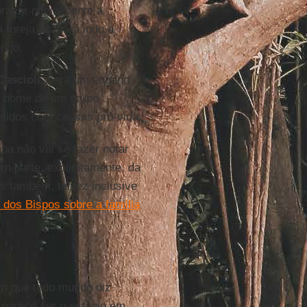
raçar oficialmente a
a Igreja acabará indo a
endo.
Cascioli
, será um engano
em nome de um grupo
etidos com causas pró-vida.
pa não vai se fazer notar
 parte, explicitamente, da
s também, talvez inclusive
 dos Bispos sobre a família
em que todo mundo diz
ste parece ser o estágio em