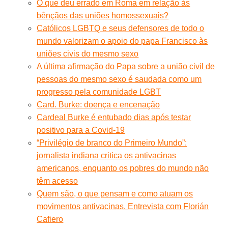
O que deu errado em Roma em relação às
bênçãos das uniões homossexuais?
Católicos LGBTQ e seus defensores de todo o
mundo valorizam o apoio do papa Francisco às
uniões civis do mesmo sexo
A última afirmação do Papa sobre a união civil de
pessoas do mesmo sexo é saudada como um
progresso pela comunidade LGBT
Card. Burke: doença e encenação
Cardeal Burke é entubado dias após testar
positivo para a Covid-19
“Privilégio de branco do Primeiro Mundo”:
jornalista indiana critica os antivacinas
americanos, enquanto os pobres do mundo não
têm acesso
Quem são, o que pensam e como atuam os
movimentos antivacinas. Entrevista com Florián
Cafiero