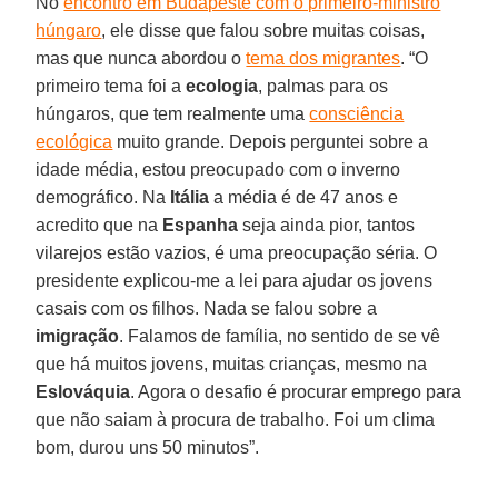
No
encontro em Budapeste com o primeiro-ministro
húngaro
, ele disse que falou sobre muitas coisas,
mas que nunca abordou o
tema dos migrantes
. “O
primeiro tema foi a
ecologia
, palmas para os
húngaros, que tem realmente uma
consciência
ecológica
muito grande. Depois perguntei sobre a
idade média, estou preocupado com o inverno
demográfico. Na
Itália
a média é de 47 anos e
acredito que na
Espanha
seja ainda pior, tantos
vilarejos estão vazios, é uma preocupação séria. O
presidente explicou-me a lei para ajudar os jovens
casais com os filhos. Nada se falou sobre a
imigração
. Falamos de família, no sentido de se vê
que há muitos jovens, muitas crianças, mesmo na
Eslováquia
. Agora o desafio é procurar emprego para
que não saiam à procura de trabalho. Foi um clima
bom, durou uns 50 minutos”.