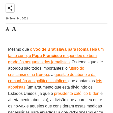
share
16 Setembro 2021
Mesmo que
o
voo de Bratislava para Roma
seja um
tanto curto, o
Papa Francisco
respondeu de bom
grado às perguntas dos jornalistas
. Os temas que ele
abordou são todos importantes: o
futuro do
cristianismo na Europa
, a
questão do aborto e da
comunhão aos políticos católicos
que apoiam as
leis
abortistas
(um argumento que está dividindo os
Estados Unidos, já que o
presidente católico Biden
é
abertamente abortista), a divisão que apareceu entre
os no-vax e aqueles que consideram essas medidas
necessárias para
erradicar a covid-19
(mesmo entre