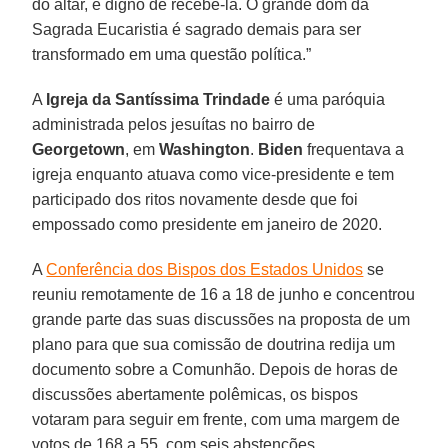
do altar, é digno de recebê-la. O grande dom da
Sagrada Eucaristia é sagrado demais para ser
transformado em uma questão política.”
A
Igreja da Santíssima Trindade
é uma paróquia
administrada pelos jesuítas no bairro de
Georgetown
, em
Washington
.
Biden
frequentava a
igreja enquanto atuava como vice-presidente e tem
participado dos ritos novamente desde que foi
empossado como presidente em janeiro de 2020.
A
Conferência dos Bispos dos Estados Unidos
se
reuniu remotamente de 16 a 18 de junho e concentrou
grande parte das suas discussões na proposta de um
plano para que sua comissão de doutrina redija um
documento sobre a Comunhão. Depois de horas de
discussões abertamente polêmicas, os bispos
votaram para seguir em frente, com uma margem de
votos de 168 a 55, com seis abstenções.