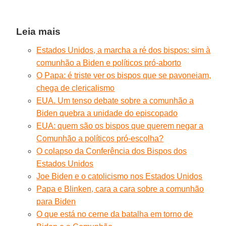
Leia mais
Estados Unidos, a marcha a ré dos bispos: sim à
comunhão a Biden e políticos pró-aborto
O Papa: é triste ver os bispos que se pavoneiam,
chega de clericalismo
EUA. Um tenso debate sobre a comunhão a
Biden quebra a unidade do episcopado
EUA: quem são os bispos que querem negar a
Comunhão a políticos pró-escolha?
O colapso da Conferência dos Bispos dos
Estados Unidos
Joe Biden e o catolicismo nos Estados Unidos
Papa e Blinken, cara a cara sobre a comunhão
para Biden
O que está no cerne da batalha em torno de