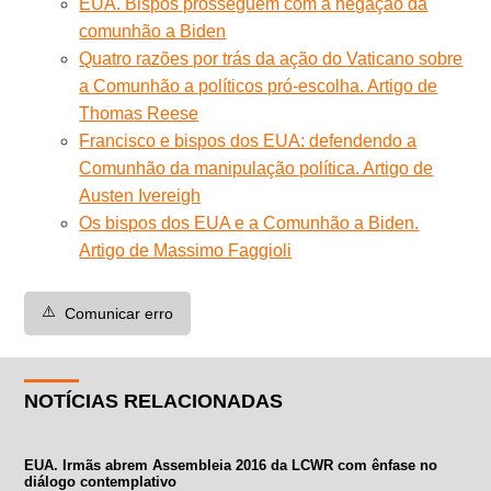
EUA. Bispos prosseguem com a negação da
comunhão a Biden
Quatro razões por trás da ação do Vaticano sobre
a Comunhão a políticos pró-escolha. Artigo de
Thomas Reese
Francisco e bispos dos EUA: defendendo a
Comunhão da manipulação política. Artigo de
Austen Ivereigh
Os bispos dos EUA e a Comunhão a Biden.
Artigo de Massimo Faggioli
⚠️
Comunicar erro
NOTÍCIAS RELACIONADAS
EUA. Irmãs abrem Assembleia 2016 da LCWR com ênfase no
diálogo contemplativo