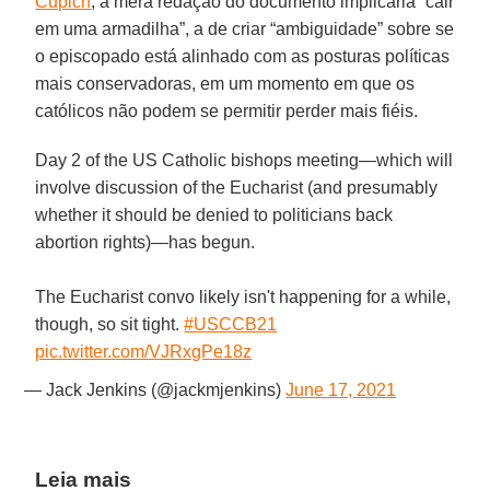
Cupich
, a mera redação do documento implicaria “cair
em uma armadilha”, a de criar “ambiguidade” sobre se
o episcopado está alinhado com as posturas políticas
mais conservadoras, em um momento em que os
católicos não podem se permitir perder mais fiéis.
Day 2 of the US Catholic bishops meeting—which will
involve discussion of the Eucharist (and presumably
whether it should be denied to politicians back
abortion rights)—has begun.
The Eucharist convo likely isn't happening for a while,
though, so sit tight.
#USCCB21
pic.twitter.com/VJRxgPe18z
— Jack Jenkins (@jackmjenkins)
June 17, 2021
Leia mais