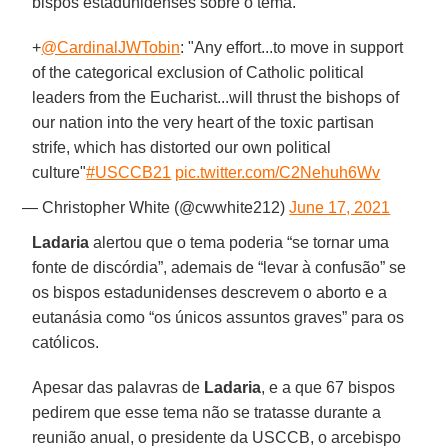
bispos estadunidenses sobre o tema.
+
@CardinalJWTobin
: "Any effort...to move in support
of the categorical exclusion of Catholic political
leaders from the Eucharist...will thrust the bishops of
our nation into the very heart of the toxic partisan
strife, which has distorted our own political
culture"
#USCCB21
pic.twitter.com/C2Nehuh6Wv
— Christopher White (@cwwhite212)
June 17, 2021
Ladaria
alertou que o tema poderia “se tornar uma
fonte de discórdia”, ademais de “levar à confusão” se
os bispos estadunidenses descrevem o aborto e a
eutanásia como “os únicos assuntos graves” para os
católicos.
Apesar das palavras de
Ladaria
, e a que 67 bispos
pedirem que esse tema não se tratasse durante a
reunião anual, o presidente da USCCB, o arcebispo