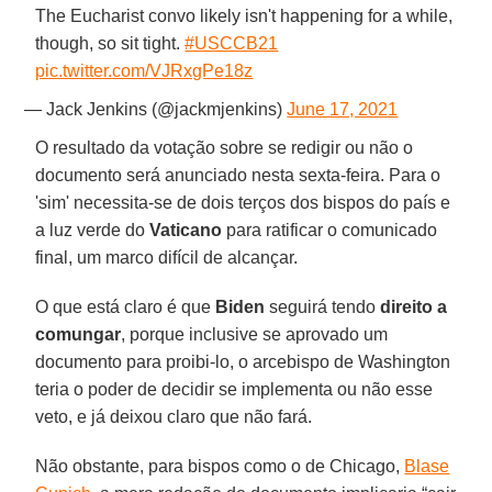
The Eucharist convo likely isn't happening for a while,
though, so sit tight.
#USCCB21
pic.twitter.com/VJRxgPe18z
— Jack Jenkins (@jackmjenkins)
June 17, 2021
O resultado da votação sobre se redigir ou não o
documento será anunciado nesta sexta-feira. Para o
'sim' necessita-se de dois terços dos bispos do país e
a luz verde do
Vaticano
para ratificar o comunicado
final, um marco difícil de alcançar.
O que está claro é que
Biden
seguirá tendo
direito a
comungar
, porque inclusive se aprovado um
documento para proibi-lo, o arcebispo de Washington
teria o poder de decidir se implementa ou não esse
veto, e já deixou claro que não fará.
Não obstante, para bispos como o de Chicago,
Blase