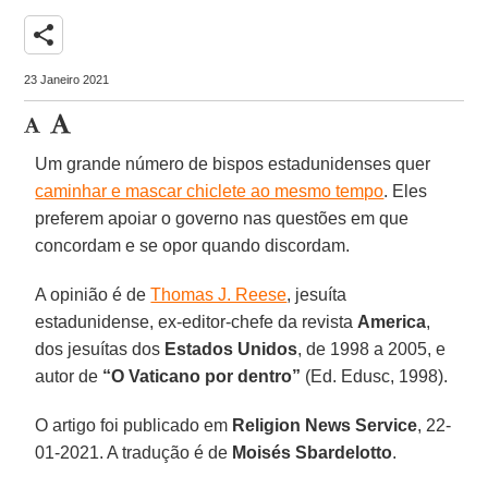
share
23 Janeiro 2021
Um grande número de bispos estadunidenses quer
caminhar e mascar chiclete ao mesmo tempo
. Eles
preferem apoiar o governo nas questões em que
concordam e se opor quando discordam.
A opinião é de
Thomas J. Reese
, jesuíta
estadunidense, ex-editor-chefe da revista
America
,
dos jesuítas dos
Estados Unidos
, de 1998 a 2005, e
autor de
“O Vaticano por dentro”
(Ed. Edusc, 1998).
O artigo foi publicado em
Religion News Service
, 22-
01-2021. A tradução é de
Moisés Sbardelotto
.