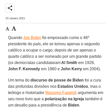
share
23 Janeiro 2021
Quando
Joe Biden
foi empossado como o 46º
presidente do país, ele se tornou apenas o segundo
católico a ocupar o cargo, depois de ser apenas o
quarto católico a ser nomeado por um grande partido
(os democratas candidataram
Al Smith
em 1928,
John F. Kennedy
em 1960 e
John Kerry
em 2004).
Um tema do
discurso de posse de Biden
foi a cura
das profundas divisões nos
Estados Unidos
, mas o
teólogo e historiador
Massimo Faggioli
argumenta em
seu novo livro que a
polarização na Igreja
também é
um desafio para a presidência de
Biden
.