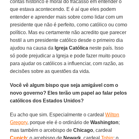
contas histórico e moral do fracasso em entender o
que estava acontecendo. E é aí que eles podem
entender e aprender mais sobre como lidar com um
presidente que não é perfeito, como católico ou como
político. Mas eu certamente não acredito que parecer
hostil a um presidente católico desde o primeiro dia
ajudou na causa da
Igreja Católica
neste país. Isso
só pode prejudicar a Igreja e pode fazer muito pouco
para ajudar os católicos a influenciar, com razão, as
decisões sobre as questões da vida.
Você vê algum bispo que seja amigável com o
novo governo? Eles terão um papel ao falar pelos
católicos dos Estados Unidos?
Eu acho que sim. Especialmente o cardeal
Wilton
Gregory
, porque ele é o ordinário de
Washington
;
mas também o arcebispo de
Chicago
, cardeal
Cupich
; o arcebispo de
Newark
, cardeal
Tobin
; o