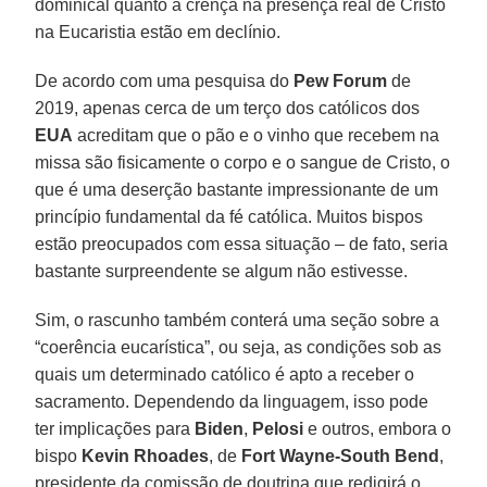
dominical quanto a crença na presença real de Cristo
na Eucaristia estão em declínio.
De acordo com uma pesquisa do
Pew Forum
de
2019, apenas cerca de um terço dos católicos dos
EUA
acreditam que o pão e o vinho que recebem na
missa são fisicamente o corpo e o sangue de Cristo, o
que é uma deserção bastante impressionante de um
princípio fundamental da fé católica. Muitos bispos
estão preocupados com essa situação – de fato, seria
bastante surpreendente se algum não estivesse.
Sim, o rascunho também conterá uma seção sobre a
“coerência eucarística”, ou seja, as condições sob as
quais um determinado católico é apto a receber o
sacramento. Dependendo da linguagem, isso pode
ter implicações para
Biden
,
Pelosi
e outros, embora o
bispo
Kevin Rhoades
, de
Fort Wayne-South Bend
,
presidente da comissão de doutrina que redigirá o