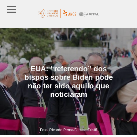
EUA: “referendo” dos
bispos sobre Biden pode
não ter sido aquilo que
noticiaram
Foto: Ricardo Perna/Família Cristã